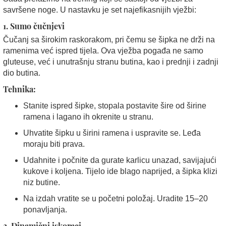
savršene noge. U nastavku je set najefikasnijih vježbi:
1. Sumo čučnjevi
Čučanj sa širokim raskorakom, pri čemu se šipka ne drži na
ramenima već ispred tijela. Ova vježba pogađa ne samo
gluteuse, već i unutrašnju stranu butina, kao i prednji i zadnji
dio butina.
Tehnika:
Stanite ispred šipke, stopala postavite šire od širine
ramena i lagano ih okrenite u stranu.
Uhvatite šipku u širini ramena i uspravite se. Leđa
moraju biti prava.
Udahnite i počnite da gurate karlicu unazad, savijajući
kukove i koljena. Tijelo ide blago naprijed, a šipka klizi
niz butine.
Na izdah vratite se u početni položaj. Uradite 15–20
ponavljanja.
2. Dinamični iskoraci