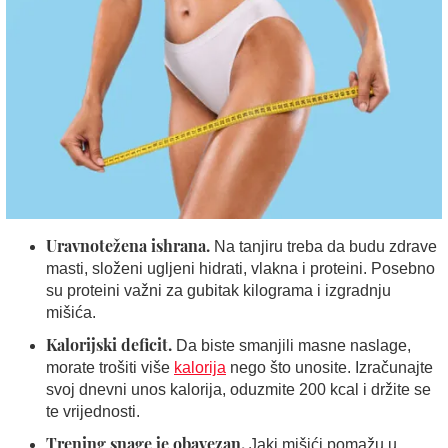
Uravnotežena ishrana.
Na tanjiru treba da budu zdrave
masti, složeni ugljeni hidrati, vlakna i proteini. Posebno
su proteini važni za gubitak kilograma i izgradnju
mišića.
Kalorijski deficit.
Da biste smanjili masne naslage,
morate trošiti više
kalorija
nego što unosite. Izračunajte
svoj dnevni unos kalorija, oduzmite 200 kcal i držite se
te vrijednosti.
Trening snage je obavezan.
Jaki mišići pomažu u