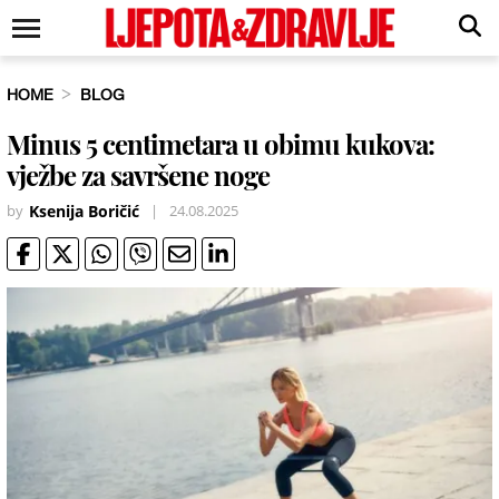
HOME
BLOG
Minus 5 centimetara u obimu kukova:
vježbe za savršene noge
by
Ksenija Boričić
|
24.08.2025