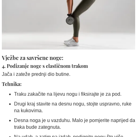
Vježbe za savršene noge:
4. Podizanje noge s elastičnom trakom
Jača i zateže prednji dio butine.
Tehnika:
Traku zakačite na lijevu nogu i fiksirajte je za pod.
Drugi kraj stavite na desnu nogu, stojte uspravno, ruke
na kukovima.
Desna noga je u vazduhu. Malo je pomjerite naprijed da
traka bude zategnuta.
Na udah, a zatim na izdah, podignite nogu što više