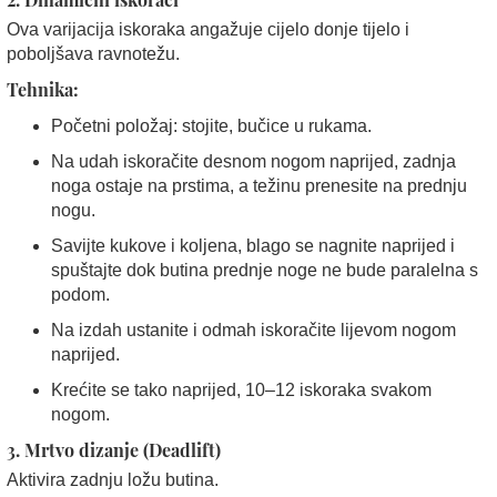
Ova varijacija iskoraka angažuje cijelo donje tijelo i
poboljšava ravnotežu.
Tehnika:
Početni položaj: stojite, bučice u rukama.
Na udah iskoračite desnom nogom naprijed, zadnja
noga ostaje na prstima, a težinu prenesite na prednju
nogu.
Savijte kukove i koljena, blago se nagnite naprijed i
spuštajte dok butina prednje noge ne bude paralelna s
podom.
Na izdah ustanite i odmah iskoračite lijevom nogom
naprijed.
Krećite se tako naprijed, 10–12 iskoraka svakom
nogom.
3. Mrtvo dizanje (Deadlift)
Aktivira zadnju ložu butina.