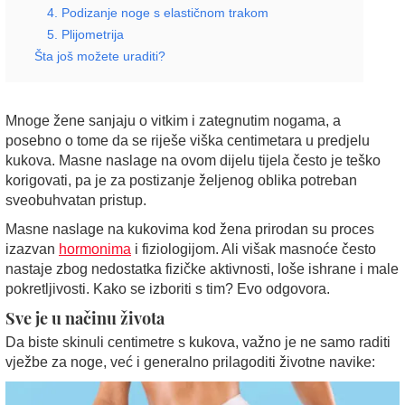
4. Podizanje noge s elastičnom trakom
5. Plijometrija
Šta još možete uraditi?
Mnoge žene sanjaju o vitkim i zategnutim nogama, a
posebno o tome da se riješe viška centimetara u predjelu
kukova. Masne naslage na ovom dijelu tijela često je teško
korigovati, pa je za postizanje željenog oblika potreban
sveobuhvatan pristup.
Masne naslage na kukovima kod žena prirodan su proces
izazvan
hormonima
i fiziologijom. Ali višak masnoće često
nastaje zbog nedostatka fizičke aktivnosti, loše ishrane i male
pokretljivosti. Kako se izboriti s tim? Evo odgovora.
Sve je u načinu života
Da biste skinuli centimetre s kukova, važno je ne samo raditi
vježbe za noge, već i generalno prilagoditi životne navike: