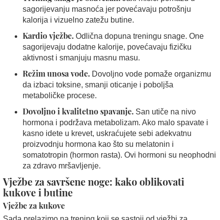
sagorijevanju masnoća jer povećavaju potrošnju
kalorija i vizuelno zatežu butine.
Kardio vježbe.
Odlična dopuna treningu snage. One
sagorijevaju dodatne kalorije, povećavaju fizičku
aktivnost i smanjuju masnu masu.
Režim unosa vode.
Dovoljno vode pomaže organizmu
da izbaci toksine, smanji oticanje i poboljša
metaboličke procese.
Dovoljno i kvalitetno spavanje.
San utiče na nivo
hormona i podržava metabolizam. Ako malo spavate i
kasno idete u krevet, uskraćujete sebi adekvatnu
proizvodnju hormona kao što su melatonin i
somatotropin (hormon rasta). Ovi hormoni su neophodni
za zdravo mršavljenje.
Vježbe za savršene noge: kako oblikovati
kukove i butine
Vježbe za kukove
Sada prelazimo na trening koji se sastoji od vježbi za