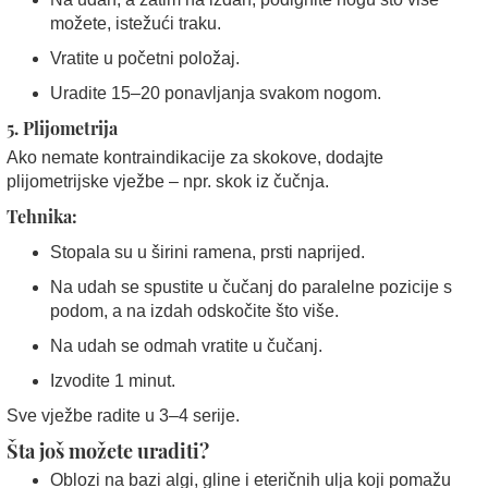
možete, istežući traku.
Vratite u početni položaj.
Uradite 15–20 ponavljanja svakom nogom.
5. Plijometrija
Ako nemate kontraindikacije za skokove, dodajte
plijometrijske vježbe – npr. skok iz čučnja.
Tehnika:
Stopala su u širini ramena, prsti naprijed.
Na udah se spustite u čučanj do paralelne pozicije s
podom, a na izdah odskočite što više.
Na udah se odmah vratite u čučanj.
Izvodite 1 minut.
Sve vježbe radite u 3–4 serije.
Šta još možete uraditi?
Oblozi na bazi algi, gline i eteričnih ulja koji pomažu