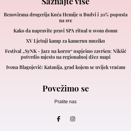
Saznajte više
Renovirana drogerija Kuća Hemije u Budvi i 20% popusta
na sve
Kako da napravite pravi SPA ritual u svom domu
XV Ljetnji kamp za kamernu muziku
Festival „SyNK - Jazz na korzu“ uspješno završen: Nikšić
potvrdio mjesto na regionalnoj džez mapi
Ivona Blagojević: Katanija, grad kojem se uvijek vraćam
Povežimo se
Pratite nas