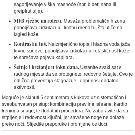
sagorijevanje viška masnoće (npr. biber, nana ili
grejpfrut ulje).
MFR vježbe na roleru.
Masaža problematičnih zona
poboljšava cirkulaciju i limfnu drenažu, što utiče na
izgled kože.
Kontrastni tuš.
Naizmjenično topla i hladna voda jača
krvne sudove, poboljšava cirkulaciju i elastičnost kože,
te sprečava pojavu kapilara.
Šetnje i kretanje u toku dana.
Ustanite svaki sat s
radnog mjesta da se protegnete, redovno šetajte. Ovo je
odlična prevencija stagnacije i doprinosi dodatnoj
aktivnosti.
Moguće je skinuti 5 centimetara s kukova uz sistematičan i
sveobuhvatan pristup: kombinaciju pravilne ishrane, kardio i
treninga snage, te dodatnih procedura. Ne zaboravite da su
strpljenje i redovnost ključni, jer savršene noge ne dolaze
preko noći. Slijedite preporuke i promjene će doći.