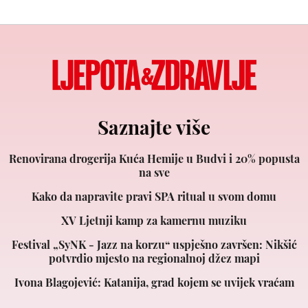
Saznajte više
Renovirana drogerija Kuća Hemije u Budvi i 20% popusta
na sve
Kako da napravite pravi SPA ritual u svom domu
XV Ljetnji kamp za kamernu muziku
Festival „SyNK - Jazz na korzu“ uspješno završen: Nikšić
potvrdio mjesto na regionalnoj džez mapi
Ivona Blagojević: Katanija, grad kojem se uvijek vraćam