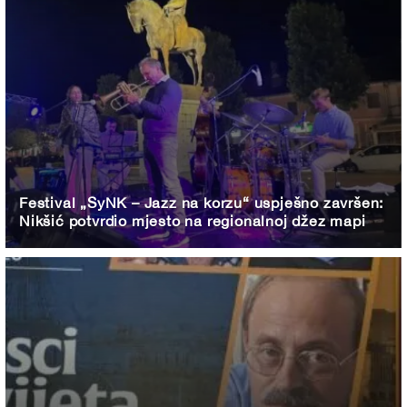
Festival „SyNK – Jazz na korzu“ uspješno završen:
Nikšić potvrdio mjesto na regionalnoj džez mapi