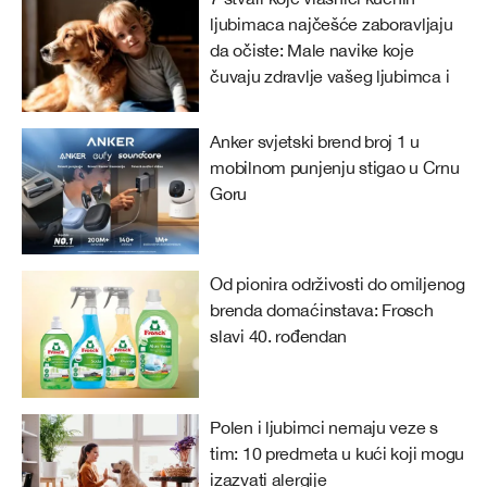
ljubimaca najčešće zaboravljaju
da očiste: Male navike koje
čuvaju zdravlje vašeg ljubimca i
doma
Anker svjetski brend broj 1 u
mobilnom punjenju stigao u Crnu
Goru
Od pionira održivosti do omiljenog
brenda domaćinstava: Frosch
slavi 40. rođendan
Polen i ljubimci nemaju veze s
tim: 10 predmeta u kući koji mogu
izazvati alergije