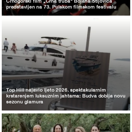
Crnogorski film „Crna truba“ Bojana Stijovića
predstavljen na 73. Pulskom filmskom festivalu
Top Hill najavio ljeto 2026. spektakularnim
krstarenjem luksuznim jahtama: Budva dobija novu
sezonu glamura