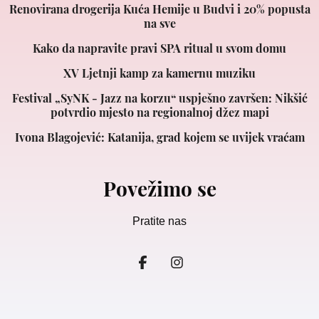
Renovirana drogerija Kuća Hemije u Budvi i 20% popusta
na sve
Kako da napravite pravi SPA ritual u svom domu
XV Ljetnji kamp za kamernu muziku
Festival „SyNK - Jazz na korzu“ uspješno završen: Nikšić
potvrdio mjesto na regionalnoj džez mapi
Ivona Blagojević: Katanija, grad kojem se uvijek vraćam
Povežimo se
Pratite nas