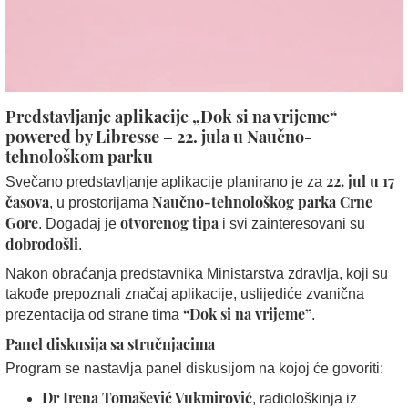
Predstavljanje aplikacije „Dok si na vrijeme“
powered by Libresse – 22. jula u Naučno-
tehnološkom parku
22. jul u 17
Svečano predstavljanje aplikacije planirano je za
časova
Naučno-tehnološkog parka Crne
, u prostorijama
Gore
otvorenog tipa
. Događaj je
i svi zainteresovani su
dobrodošli
.
Nakon obraćanja predstavnika Ministarstva zdravlja, koji su
takođe prepoznali značaj aplikacije, uslijediće zvanična
“Dok si na vrijeme”
prezentacija od strane tima
.
Panel diskusija sa stručnjacima
Program se nastavlja panel diskusijom na kojoj će govoriti:
Dr Irena Tomašević Vukmirović
, radiološkinja iz