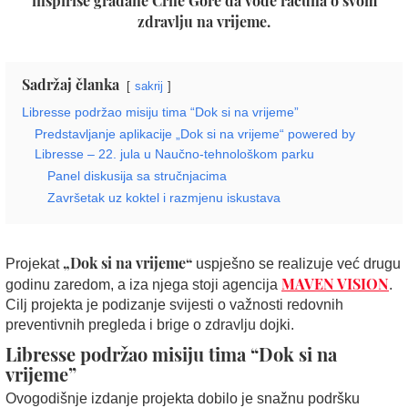
inspiriše građane Crne Gore da vode računa o svom
zdravlju na vrijeme.
Sadržaj članka
sakrij
Libresse podržao misiju tima “Dok si na vrijeme”
Predstavljanje aplikacije „Dok si na vrijeme“ powered by
Libresse – 22. jula u Naučno-tehnološkom parku
Panel diskusija sa stručnjacima
Završetak uz koktel i razmjenu iskustava
„Dok si na vrijeme“
Projekat
uspješno se realizuje već drugu
MAVEN VISION
godinu zaredom, a iza njega stoji agencija
.
Cilj projekta je podizanje svijesti o važnosti redovnih
preventivnih pregleda i brige o zdravlju dojki.
Libresse podržao misiju tima “Dok si na
vrijeme”
Ovogodišnje izdanje projekta dobilo je snažnu podršku