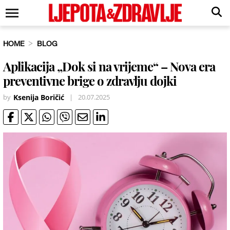
HOME
BLOG
Aplikacija „Dok si na vrijeme“ – Nova era
preventivne brige o zdravlju dojki
by
Ksenija Boričić
|
20.07.2025