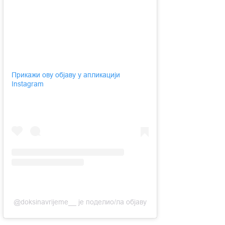
Прикажи ову објаву у апликацији
Instagram
@doksinavrijeme__ је поделио/ла објаву