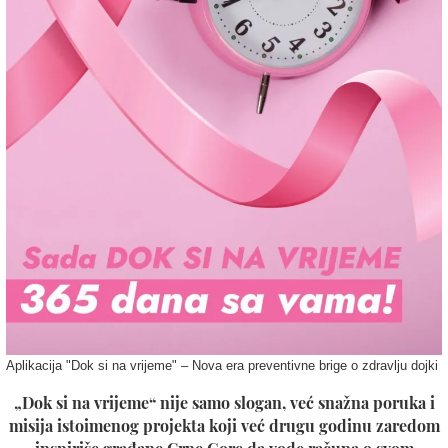
Aplikacija "Dok si na vrijeme" – Nova era preventivne brige o zdravlju dojki
„Dok si na vrijeme“ nije samo slogan, već snažna poruka i
misija istoimenog projekta koji već drugu godinu zaredom