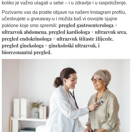
koliko je važno ulagati u sebe – i u zdravlje i u raspoloženje.
Pozivamo vas da pratite objave na našem Instagram profilu,
učestvujete u giveaway-u i možda baš vi osvojite sjajne
pregled gastroenterologa +
poklone koje smo spremili:
ultrazvuk abdomena, pregled kardiologa + ultrazvuk srca,
pregled endokrinologa + ultrazvuk štitaste žlijezde,
pregled ginekologa + ginekološki ultrazvuk, i
biorezonantni pregled.