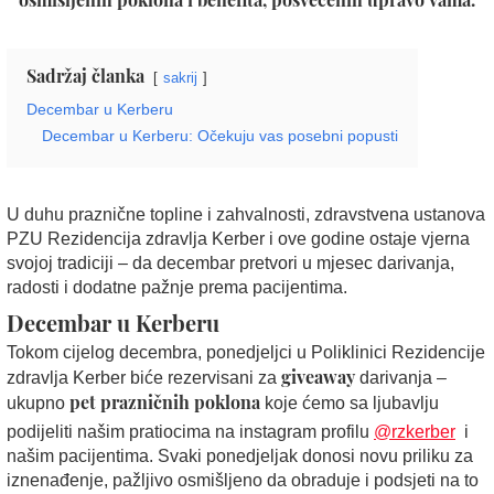
Sadržaj članka
sakrij
Decembar u Kerberu
Decembar u Kerberu: Očekuju vas posebni popusti
U duhu praznične topline i zahvalnosti, zdravstvena ustanova
PZU Rezidencija zdravlja Kerber i ove godine ostaje vjerna
svojoj tradiciji – da decembar pretvori u mjesec darivanja,
radosti i dodatne pažnje prema pacijentima.
Decembar u Kerberu
Tokom cijelog decembra, ponedjeljci u Poliklinici Rezidencije
giveaway
zdravlja Kerber biće rezervisani za
darivanja –
pet prazničnih poklona
ukupno
koje ćemo sa ljubavlju
podijeliti našim pratiocima na instagram profilu
@rzkerber
i
našim pacijentima. Svaki ponedjeljak donosi novu priliku za
iznenađenje, pažljivo osmišljeno da obraduje i podsjeti na to