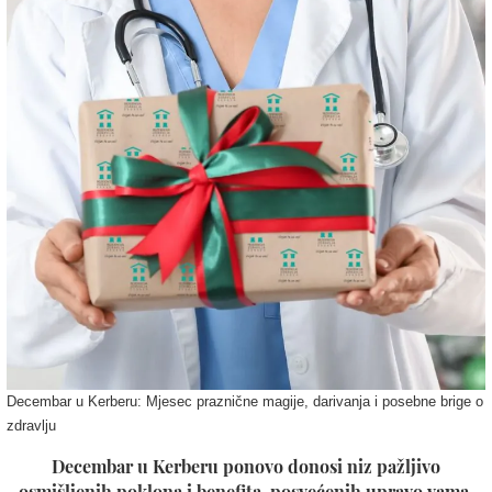
Decembar u Kerberu: Mjesec praznične magije, darivanja i posebne brige o
zdravlju
Decembar u Kerberu ponovo donosi niz pažljivo
osmišljenih poklona i benefita, posvećenih upravo vama.