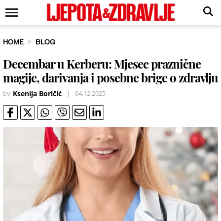
HOME
BLOG
Decembar u Kerberu: Mjesec praznične
magije, darivanja i posebne brige o zdravlju
by
Ksenija Boričić
|
04.12.2025