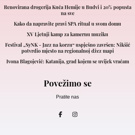
Renovirana drogerija Kuća Hemije u Budvi i 20% popusta
na sve
Kako da napravite pravi SPA ritual u svom domu
XV Ljetnji kamp za kamernu muziku
Festival „SyNK - Jazz na korzu“ uspješno završen: Nikšić
potvrdio mjesto na regionalnoj džez mapi
Ivona Blagojević: Katanija, grad kojem se uvijek vraćam
Povežimo se
Pratite nas