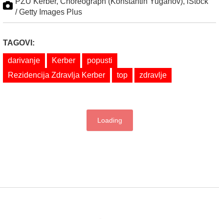
PZU Kerber, Choreograph (Konstantin Yuganov), iStock
/ Getty Images Plus
TAGOVI:
darivanje
Kerber
popusti
Rezidencija Zdravlja Kerber
top
zdravlje
Loading