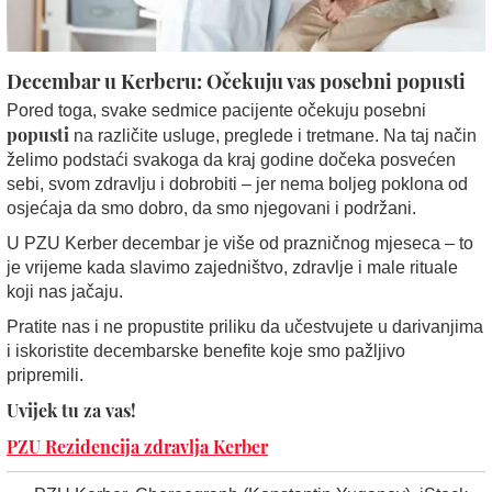
Decembar u Kerberu: Očekuju vas posebni popusti
Pored toga, svake sedmice pacijente očekuju posebni
popusti
na različite usluge, preglede i tretmane. Na taj način
želimo podstaći svakoga da kraj godine dočeka posvećen
sebi, svom zdravlju i dobrobiti – jer nema boljeg poklona od
osjećaja da smo dobro, da smo njegovani i podržani.
U PZU Kerber decembar je više od prazničnog mjeseca – to
je vrijeme kada slavimo zajedništvo, zdravlje i male rituale
koji nas jačaju.
Pratite nas i ne propustite priliku da učestvujete u darivanjima
i iskoristite decembarske benefite koje smo pažljivo
pripremili.
Uvijek tu za vas!
PZU Rezidencija zdravlja Kerber