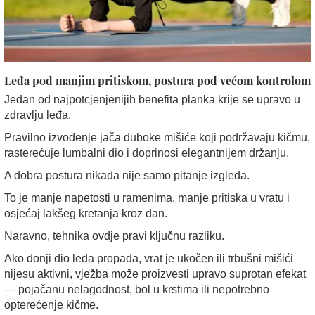
Leđa pod manjim pritiskom, postura pod većom kontrolom
Jedan od najpotcjenjenijih benefita planka krije se upravo u
zdravlju leđa.
Pravilno izvođenje jača duboke mišiće koji podržavaju kičmu,
rasterećuje lumbalni dio i doprinosi elegantnijem držanju.
A dobra postura nikada nije samo pitanje izgleda.
To je manje napetosti u ramenima, manje pritiska u vratu i
osjećaj lakšeg kretanja kroz dan.
Naravno, tehnika ovdje pravi ključnu razliku.
Ako donji dio leđa propada, vrat je ukočen ili trbušni mišići
nijesu aktivni, vježba može proizvesti upravo suprotan efekat
— pojačanu nelagodnost, bol u krstima ili nepotrebno
opterećenje kičme.