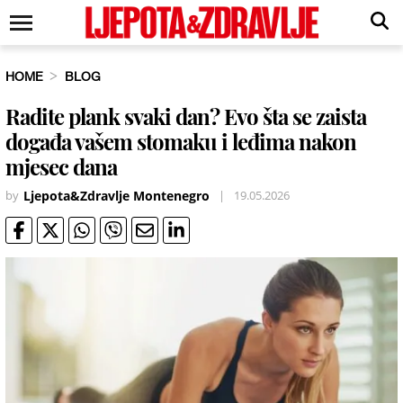
HOME
BLOG
Radite plank svaki dan? Evo šta se zaista
događa vašem stomaku i leđima nakon
mjesec dana
by
Ljepota&Zdravlje Montenegro
|
19.05.2026