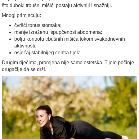
što duboki trbušni mišići postaju aktivniji i snažniji.
Mnogi primjećuju:
čvršći tonus stomaka;
manje izraženu ispupčenost abdomena;
bolju kontrolu trbušnih mišića tokom svakodnevnih
aktivnosti;
osjećaj stabilnijeg centra tijela.
Drugim riječima, promjena nije samo estetska. Tijelo počinje
drugačije da se drži.