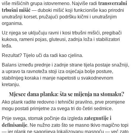
transverzalni
više mišićnih grupa istovremeno. Najviše radi
trbušni mišić
— duboki mišić koji funkcioniše kao prirodni
unutrašnji korset, pružajući podršku kičmi i unutrašnjim
organima.
Uz njega se uključuju ravni i kosi trbušni mišići, pregibači
kukova, rameni pojas, gluteusi, zadnja loža i stabilizatori
leđa.
Rezultat? Tijelo uči da radi kao cjelina.
Balans između prednje i zadnje strane tijela postaje snažniji,
a upravo ta ravnoteža stoji iza osjećaja bolje posture,
stabilnijeg koraka i manje napetosti u svakodnevnom
kretanju.
Mjesec dana planka: šta se mijenja na stomaku?
Ako plank radite redovno i tehnički pravilno, prve promjene
mogu postati primjetne za svega tri do četiri sedmice.
zategnutije i
Prije svega, stomak počinje da izgleda
definisanije
. Ne nužno zato što se masno tkivo magično topi
— jer plank ne sagorijeva lokalizovanu masnoću — već zato