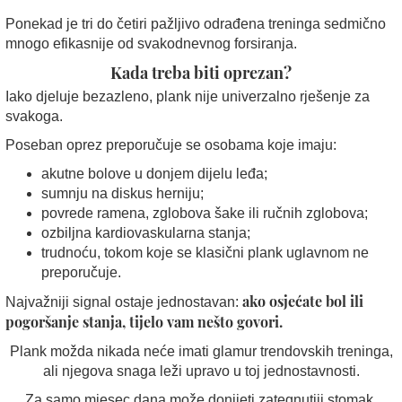
Ponekad je tri do četiri pažljivo odrađena treninga sedmično
mnogo efikasnije od svakodnevnog forsiranja.
Kada treba biti oprezan?
Iako djeluje bezazleno, plank nije univerzalno rješenje za
svakoga.
Poseban oprez preporučuje se osobama koje imaju:
akutne bolove u donjem dijelu leđa;
sumnju na diskus herniju;
povrede ramena, zglobova šake ili ručnih zglobova;
ozbiljna kardiovaskularna stanja;
trudnoću, tokom koje se klasični plank uglavnom ne
preporučuje.
ako osjećate bol ili
Najvažniji signal ostaje jednostavan:
pogoršanje stanja, tijelo vam nešto govori.
Plank možda nikada neće imati glamur trendovskih treninga,
ali njegova snaga leži upravo u toj jednostavnosti.
Za samo mjesec dana može donijeti zategnutiji stomak,