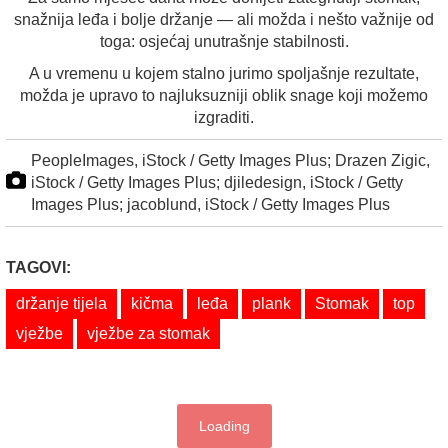
snažnija leđa i bolje držanje — ali možda i nešto važnije od
toga: osjećaj unutrašnje stabilnosti.
A u vremenu u kojem stalno jurimo spoljašnje rezultate,
možda je upravo to najluksuzniji oblik snage koji možemo
izgraditi.
PeopleImages, iStock / Getty Images Plus; Drazen Zigic,
iStock / Getty Images Plus; djiledesign, iStock / Getty
Images Plus; jacoblund, iStock / Getty Images Plus
TAGOVI:
držanje tijela
kičma
leđa
plank
Stomak
top
vježbe
vježbe za stomak
Loading