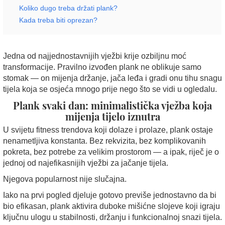
Koliko dugo treba držati plank?
Kada treba biti oprezan?
Jedna od najjednostavnijih vježbi krije ozbiljnu moć
transformacije. Pravilno izvođen plank ne oblikuje samo
stomak — on mijenja držanje, jača leđa i gradi onu tihu snagu
tijela koja se osjeća mnogo prije nego što se vidi u ogledalu.
Plank svaki dan: minimalistička vježba koja
mijenja tijelo iznutra
U svijetu fitness trendova koji dolaze i prolaze, plank ostaje
nenametljiva konstanta. Bez rekvizita, bez komplikovanih
pokreta, bez potrebe za velikim prostorom — a ipak, riječ je o
jednoj od najefikasnijih vježbi za jačanje tijela.
Njegova popularnost nije slučajna.
Iako na prvi pogled djeluje gotovo previše jednostavno da bi
bio efikasan, plank aktivira duboke mišićne slojeve koji igraju
ključnu ulogu u stabilnosti, držanju i funkcionalnoj snazi tijela.