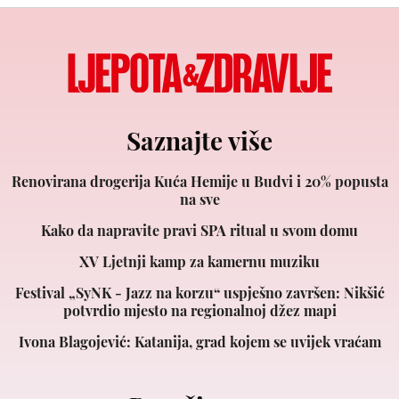
Saznajte više
Renovirana drogerija Kuća Hemije u Budvi i 20% popusta
na sve
Kako da napravite pravi SPA ritual u svom domu
XV Ljetnji kamp za kamernu muziku
Festival „SyNK - Jazz na korzu“ uspješno završen: Nikšić
potvrdio mjesto na regionalnoj džez mapi
Ivona Blagojević: Katanija, grad kojem se uvijek vraćam