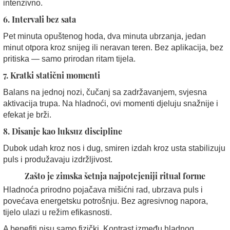
intenzivno.
6. Intervali bez sata
Pet minuta opuštenog hoda, dva minuta ubrzanja, jedan
minut otpora kroz snijeg ili neravan teren. Bez aplikacija, bez
pritiska — samo prirodan ritam tijela.
7. Kratki statični momenti
Balans na jednoj nozi, čučanj sa zadržavanjem, svjesna
aktivacija trupa. Na hladnoći, ovi momenti djeluju snažnije i
efekat je brži.
8. Disanje kao luksuz discipline
Dubok udah kroz nos i dug, smiren izdah kroz usta stabilizuju
puls i produžavaju izdržljivost.
Zašto je zimska šetnja najpotcjeniji ritual forme
Hladnoća prirodno pojačava mišićni rad, ubrzava puls i
povećava energetsku potrošnju. Bez agresivnog napora,
tijelo ulazi u režim efikasnosti.
A benefiti nisu samo fizički. Kontrast između hladnog