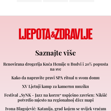
Saznajte više
Renovirana drogerija Kuća Hemije u Budvi i 20% popusta
na sve
Kako da napravite pravi SPA ritual u svom domu
XV Ljetnji kamp za kamernu muziku
Festival „SyNK - Jazz na korzu“ uspješno završen: Nikšić
potvrdio mjesto na regionalnoj džez mapi
Ivona Blagojević: Katanija, grad kojem se uvijek vraćam