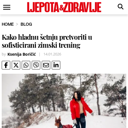
HOME
BLOG
Kako hladnu šetnju pretvoriti u
sofisticirani zimski trening
by
Ksenija Boričić
|
14.01.2026