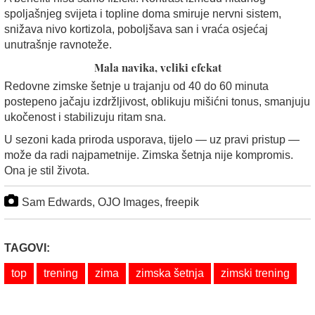
spoljašnjeg svijeta i topline doma smiruje nervni sistem,
snižava nivo kortizola, poboljšava san i vraća osjećaj
unutrašnje ravnoteže.
Mala navika, veliki efekat
Redovne zimske šetnje u trajanju od 40 do 60 minuta
postepeno jačaju izdržljivost, oblikuju mišićni tonus, smanjuju
ukočenost i stabilizuju ritam sna.
U sezoni kada priroda usporava, tijelo — uz pravi pristup —
može da radi najpametnije. Zimska šetnja nije kompromis.
Ona je stil života.
Sam Edwards, OJO Images, freepik
TAGOVI:
top
trening
zima
zimska šetnja
zimski trening