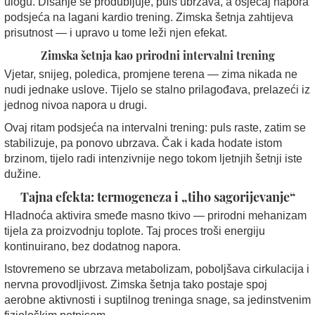
ulogu. Disanje se produbljuje, puls ubrzava, a osjećaj napora
podsjeća na lagani kardio trening. Zimska šetnja zahtijeva
prisutnost — i upravo u tome leži njen efekat.
Zimska šetnja kao prirodni intervalni trening
Vjetar, snijeg, poledica, promjene terena — zima nikada ne
nudi jednake uslove. Tijelo se stalno prilagođava, prelazeći iz
jednog nivoa napora u drugi.
Ovaj ritam podsjeća na intervalni trening: puls raste, zatim se
stabilizuje, pa ponovo ubrzava. Čak i kada hodate istom
brzinom, tijelo radi intenzivnije nego tokom ljetnjih šetnji iste
dužine.
Tajna efekta: termogeneza i „tiho sagorijevanje“
Hladnoća aktivira smeđe masno tkivo — prirodni mehanizam
tijela za proizvodnju toplote. Taj proces troši energiju
kontinuirano, bez dodatnog napora.
Istovremeno se ubrzava metabolizam, poboljšava cirkulacija i
nervna provodljivost. Zimska šetnja tako postaje spoj
aerobne aktivnosti i suptilnog treninga snage, sa jedinstvenim