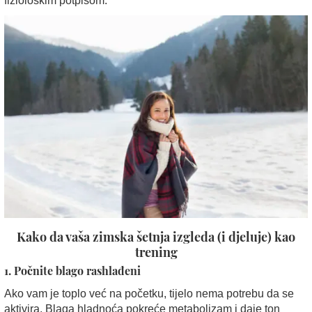
fiziološkim potpisom.
Kako da vaša zimska šetnja izgleda (i djeluje) kao
trening
1. Počnite blago rashlađeni
Ako vam je toplo već na početku, tijelo nema potrebu da se
aktivira. Blaga hladnoća pokreće metabolizam i daje ton