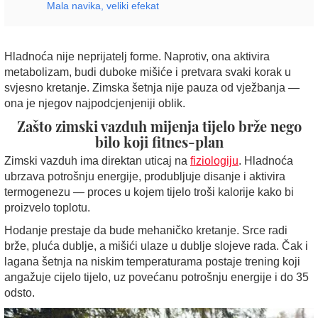
Mala navika, veliki efekat
Hladnoća nije neprijatelj forme. Naprotiv, ona aktivira
metabolizam, budi duboke mišiće i pretvara svaki korak u
svjesno kretanje. Zimska šetnja nije pauza od vježbanja —
ona je njegov najpodcjenjeniji oblik.
Zašto zimski vazduh mijenja tijelo brže nego
bilo koji fitnes-plan
Zimski vazduh ima direktan uticaj na
fiziologiju
. Hladnoća
ubrzava potrošnju energije, produbljuje disanje i aktivira
termogenezu — proces u kojem tijelo troši kalorije kako bi
proizvelo toplotu.
Hodanje prestaje da bude mehaničko kretanje. Srce radi
brže, pluća dublje, a mišići ulaze u dublje slojeve rada. Čak i
lagana šetnja na niskim temperaturama postaje trening koji
angažuje cijelo tijelo, uz povećanu potrošnju energije i do 35
odsto.