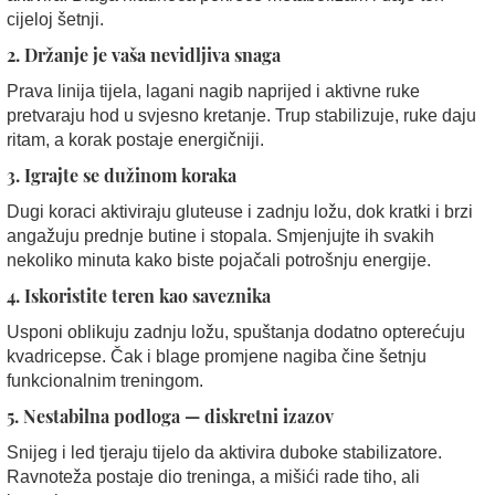
cijeloj šetnji.
2. Držanje je vaša nevidljiva snaga
Prava linija tijela, lagani nagib naprijed i aktivne ruke
pretvaraju hod u svjesno kretanje. Trup stabilizuje, ruke daju
ritam, a korak postaje energičniji.
3. Igrajte se dužinom koraka
Dugi koraci aktiviraju gluteuse i zadnju ložu, dok kratki i brzi
angažuju prednje butine i stopala. Smjenjujte ih svakih
nekoliko minuta kako biste pojačali potrošnju energije.
4. Iskoristite teren kao saveznika
Usponi oblikuju zadnju ložu, spuštanja dodatno opterećuju
kvadricepse. Čak i blage promjene nagiba čine šetnju
funkcionalnim treningom.
5. Nestabilna podloga — diskretni izazov
Snijeg i led tjeraju tijelo da aktivira duboke stabilizatore.
Ravnoteža postaje dio treninga, a mišići rade tiho, ali