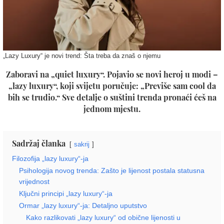
„Lazy Luxury“ je novi trend: Šta treba da znaš o njemu
Zaboravi na „quiet luxury“. Pojavio se novi heroj u modi –
„lazy luxury“, koji svijetu poručuje: „Previše sam cool da
bih se trudio.“ Sve detalje o suštini trenda pronaći ćeš na
jednom mjestu.
Sadržaj članka
sakrij
Filozofija „lazy luxury“-ja
Psihologija novog trenda: Zašto je lijenost postala statusna
vrijednost
Ključni principi „lazy luxury“-ja
Ormar „lazy luxury“-ja: Detaljno uputstvo
Kako razlikovati „lazy luxury“ od obične lijenosti u