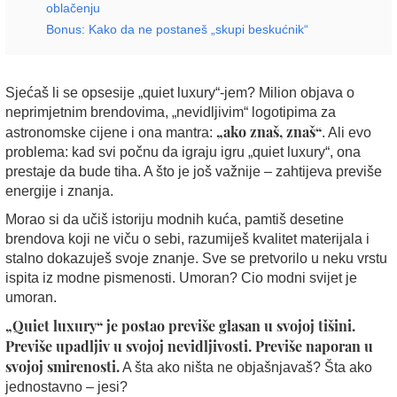
oblačenju
Bonus: Kako da ne postaneš „skupi beskućnik“
Sjećaš li se opsesije „quiet luxury“-jem? Milion objava o
neprimjetnim brendovima, „nevidljivim“ logotipima za
„ako znaš, znaš“
astronomske cijene i ona mantra:
. Ali evo
problema: kad svi počnu da igraju igru „quiet luxury“, ona
prestaje da bude tiha. A što je još važnije – zahtijeva previše
energije i znanja.
Morao si da učiš istoriju modnih kuća, pamtiš desetine
brendova koji ne viču o sebi, razumiješ kvalitet materijala i
stalno dokazuješ svoje znanje. Sve se pretvorilo u neku vrstu
ispita iz modne pismenosti. Umoran? Cio modni svijet je
umoran.
„Quiet luxury“ je postao previše glasan u svojoj tišini.
Previše upadljiv u svojoj nevidljivosti. Previše naporan u
svojoj smirenosti.
A šta ako ništa ne objašnjavaš? Šta ako
jednostavno – jesi?