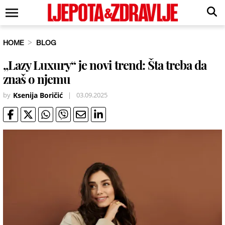
HOME
BLOG
„Lazy Luxury“ je novi trend: Šta treba da
znaš o njemu
by
Ksenija Boričić
|
03.09.2025