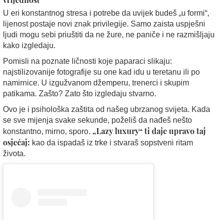
U eri konstantnog stresa i potrebe da uvijek budeš „u formi“,
lijenost postaje novi znak privilegije. Samo zaista uspješni
ljudi mogu sebi priuštiti da ne žure, ne paniče i ne razmišljaju
kako izgledaju.
Pomisli na poznate ličnosti koje paparaci slikaju:
najstilizovanije fotografije su one kad idu u teretanu ili po
namirnice. U izgužvanom džemperu, trenerci i skupim
patikama. Zašto? Zato što izgledaju stvarno.
Ovo je i psihološka zaštita od našeg ubrzanog svijeta. Kada
se sve mijenja svake sekunde, poželiš da nađeš nešto
„Lazy luxury“ ti daje upravo taj
konstantno, mirno, sporo.
osjećaj:
kao da ispadaš iz trke i stvaraš sopstveni ritam
života.