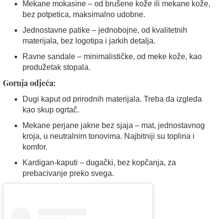
Mekane mokasine – od brušene kože ili mekane kože,
bez potpetica, maksimalno udobne.
Jednostavne patike – jednobojne, od kvalitetnih
materijala, bez logotipa i jarkih detalja.
Ravne sandale – minimalističke, od meke kože, kao
produžetak stopala.
Gornja odjeća:
Dugi kaput od prirodnih materijala. Treba da izgleda
kao skup ogrtač.
Mekane perjane jakne bez sjaja – mat, jednostavnog
kroja, u neutralnim tonovima. Najbitniji su toplina i
komfor.
Kardigan-kaputi – dugački, bez kopčanja, za
prebacivanje preko svega.