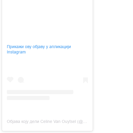
Прикажи ову објаву у апликацији
Instagram
Објава коју дели Celine Van Ouytsel (@celinevanouytsel)