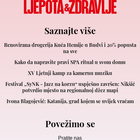
Saznajte više
Renovirana drogerija Kuća Hemije u Budvi i 20% popusta
na sve
Kako da napravite pravi SPA ritual u svom domu
XV Ljetnji kamp za kamernu muziku
Festival „SyNK - Jazz na korzu“ uspješno završen: Nikšić
potvrdio mjesto na regionalnoj džez mapi
Ivona Blagojević: Katanija, grad kojem se uvijek vraćam
Povežimo se
Pratite nas