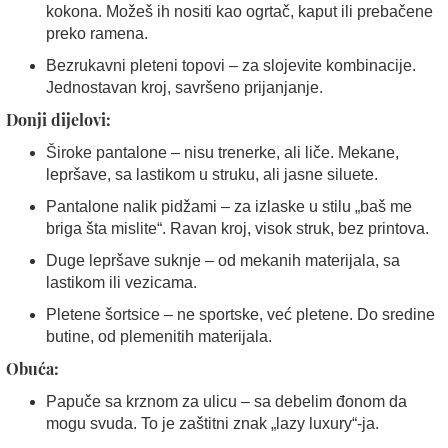
kokona. Možeš ih nositi kao ogrtač, kaput ili prebačene
preko ramena.
Bezrukavni pleteni topovi – za slojevite kombinacije.
Jednostavan kroj, savršeno prijanjanje.
Donji dijelovi:
Široke pantalone – nisu trenerke, ali liče. Mekane,
lepršave, sa lastikom u struku, ali jasne siluete.
Pantalone nalik pidžami – za izlaske u stilu „baš me
briga šta mislite“. Ravan kroj, visok struk, bez printova.
Duge lepršave suknje – od mekanih materijala, sa
lastikom ili vezicama.
Pletene šortsice – ne sportske, već pletene. Do sredine
butine, od plemenitih materijala.
Obuća:
Papuče sa krznom za ulicu – sa debelim đonom da
mogu svuda. To je zaštitni znak „lazy luxury“-ja.