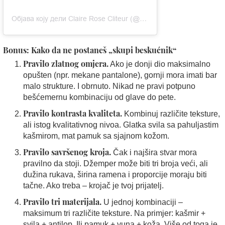
Објава коју дели Claire Rose Cliteur (@clairerose)
Bonus: Kako da ne postaneš „skupi beskućnik“
Pravilo zlatnog omjera.
Ako je donji dio maksimalno
opušten (npr. mekane pantalone), gornji mora imati bar
malo strukture. I obrnuto. Nikad ne pravi potpuno
bešćemernu kombinaciju od glave do pete.
Pravilo kontrasta kvaliteta.
Kombinuj različite teksture,
ali istog kvalitativnog nivoa. Glatka svila sa pahuljastim
kašmirom, mat pamuk sa sjajnom kožom.
Pravilo savršenog kroja.
Čak i najšira stvar mora
pravilno da stoji. Džemper može biti tri broja veći, ali
dužina rukava, širina ramena i proporcije moraju biti
tačne. Ako treba – krojač je tvoj prijatelj.
Pravilo tri materijala.
U jednoj kombinaciji –
maksimum tri različite teksture. Na primjer: kašmir +
svila + antilop. Ili pamuk + vuna + koža. Više od toga je