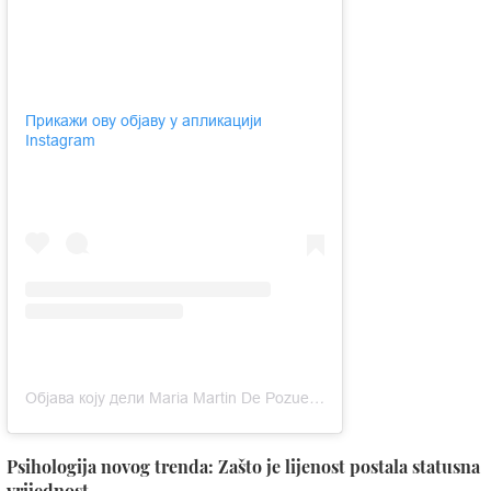
Прикажи ову објаву у апликацији
Instagram
Објава коју дели Maria Martin De Pozuelo (@mariamartinn)
Psihologija novog trenda: Zašto je lijenost postala statusna
vrijednost