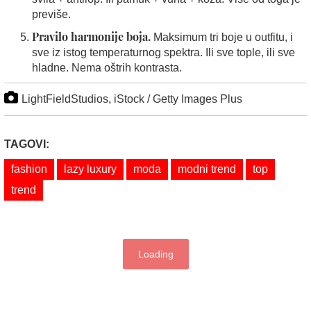
previše.
Pravilo harmonije boja.
Maksimum tri boje u outfitu, i
sve iz istog temperaturnog spektra. Ili sve tople, ili sve
hladne. Nema oštrih kontrasta.
LightFieldStudios, iStock / Getty Images Plus
TAGOVI:
fashion
lazy luxury
moda
modni trend
top
trend
Loading