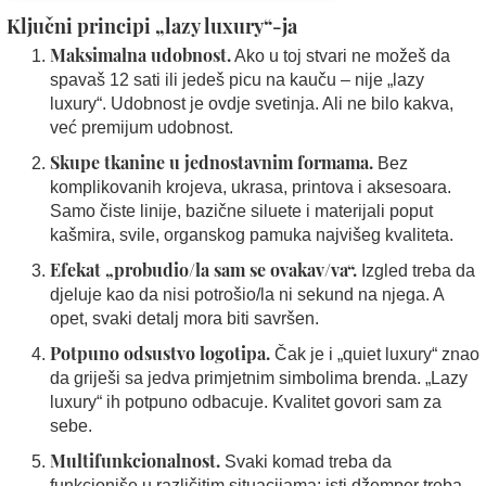
Ključni principi „lazy luxury“-ja
Maksimalna udobnost.
Ako u toj stvari ne možeš da
spavaš 12 sati ili jedeš picu na kauču – nije „lazy
luxury“. Udobnost je ovdje svetinja. Ali ne bilo kakva,
već premijum udobnost.
Skupe tkanine u jednostavnim formama.
Bez
komplikovanih krojeva, ukrasa, printova i aksesoara.
Samo čiste linije, bazične siluete i materijali poput
kašmira, svile, organskog pamuka najvišeg kvaliteta.
Efekat „probudio/la sam se ovakav/va“.
Izgled treba da
djeluje kao da nisi potrošio/la ni sekund na njega. A
opet, svaki detalj mora biti savršen.
Potpuno odsustvo logotipa.
Čak je i „quiet luxury“ znao
da griješi sa jedva primjetnim simbolima brenda. „Lazy
luxury“ ih potpuno odbacuje. Kvalitet govori sam za
sebe.
Multifunkcionalnost.
Svaki komad treba da
funkcioniše u različitim situacijama: isti džemper treba