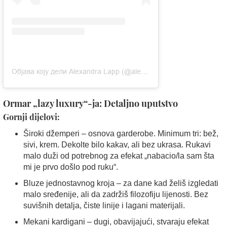
Објава коју дели Alexandra Lapp (@alexandralapp)
Ormar „lazy luxury“-ja: Detaljno uputstvo
Gornji dijelovi:
Široki džemperi – osnova garderobe. Minimum tri: bež,
sivi, krem. Dekolte bilo kakav, ali bez ukrasa. Rukavi
malo duži od potrebnog za efekat „nabacio/la sam šta
mi je prvo došlo pod ruku“.
Bluze jednostavnog kroja – za dane kad želiš izgledati
malo sređenije, ali da zadržiš filozofiju lijenosti. Bez
suvišnih detalja, čiste linije i lagani materijali.
Mekani kardigani – dugi, obavijajući, stvaraju efekat