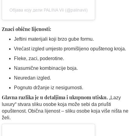
Објава коју дели PALINA Vii (@palinavii)
Znaci obične lijenosti:
Jeftini materijali koji brzo gube formu.
Vrećast izgled umjesto promišljeno opuštenog kroja.
Fleke, zaci, poderotine.
Nasumične kombinacije boja.
Neuredan izgled.
Pognuto držanje iz nesigurnosti.
Glavna razlika je u detaljima i ukupnom utisku.
„Lazy
luxury“ stvara sliku osobe koja može sebi da priušti
opuštenost. Obična lijenost – sliku osobe koja više ništa ne
želi.