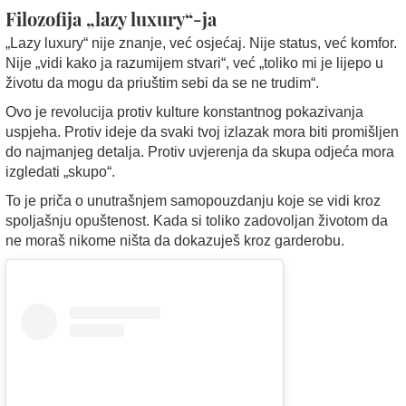
Filozofija „lazy luxury“-ja
„Lazy luxury“ nije znanje, već osjećaj. Nije status, već komfor.
Nije „vidi kako ja razumijem stvari“, već „toliko mi je lijepo u
životu da mogu da priuštim sebi da se ne trudim“.
Ovo je revolucija protiv kulture konstantnog pokazivanja
uspjeha. Protiv ideje da svaki tvoj izlazak mora biti promišljen
do najmanjeg detalja. Protiv uvjerenja da skupa odjeća mora
izgledati „skupo“.
To je priča o unutrašnjem samopouzdanju koje se vidi kroz
spoljašnju opuštenost. Kada si toliko zadovoljan životom da
ne moraš nikome ništa da dokazuješ kroz garderobu.