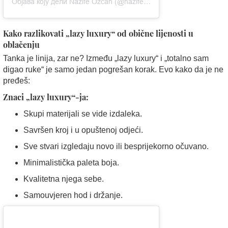
Објава коју дели Nazife Özcan (@nazifeeozcan)
Kako razlikovati „lazy luxury“ od obične lijenosti u
oblačenju
Tanka je linija, zar ne? Između „lazy luxury“ i „totalno sam
digao ruke“ je samo jedan pogrešan korak. Evo kako da je ne
pređeš:
Znaci „lazy luxury“-ja:
Skupi materijali se vide izdaleka.
Savršen kroj i u opuštenoj odjeći.
Sve stvari izgledaju novo ili besprijekorno očuvano.
Minimalistička paleta boja.
Kvalitetna njega sebe.
Samouvjeren hod i držanje.