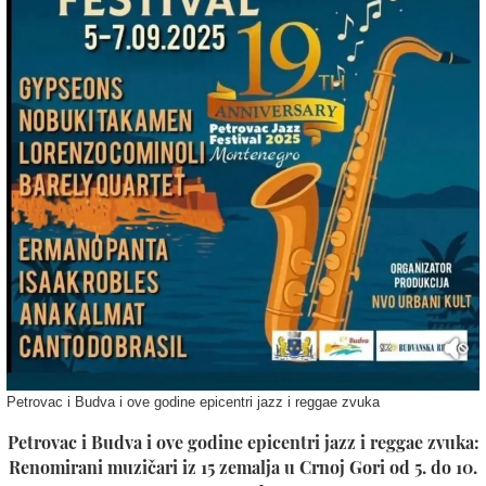
Petrovac i Budva i ove godine epicentri jazz i reggae zvuka
Petrovac i Budva i ove godine epicentri jazz i reggae zvuka:
Renomirani muzičari iz 15 zemalja u Crnoj Gori od 5. do 10.