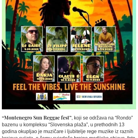
“Montenegro Sun Reggae fest”
, koji se održava na “Rondo”
bazenu u kompleksu “Slovenska plaža”, u prethodnih 13
godina okupljao je muzičare i ljubitelje rege muzike iz raznih