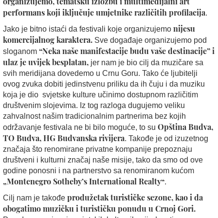
organizujemo, tematsku izložbu i multimedijalni art
performans koji iključuje umjetnike različitih profilacija
.
nijesu
Jako je bitno istaći da festivali koje organizujemo
komercijalnog karaktera.
Sve događaje organizujemo pod
“Neka naše manifestacije budu vaše destinacije” i
sloganom
ulaz je uvijek besplatan,
jer nam je bio cilj da muzičare sa
svih meridijana dovedemo u Crnu Goru. Tako će ljubitelji
ovog zvuka dobiti jedinstvenu priliku da ih čuju i da muziku
koja je dio svjetske kulture učinimo dostupnom različitim
društvenim slojevima. Iz tog razloga dugujemo veliku
zahvalnost našim tradicionalnim partnerima bez kojih
Opština Budva,
održavanje festivala ne bi bilo moguće, to su
TO Budva, HG Budvanska rivijera
. Takođe je od izuzetnog
značaja što renomirane privatne kompanije prepoznaju
društveni i kulturni značaj naše misije, tako da smo od ove
godine ponosni i na partnerstvo sa renomiranom kućom
„Montenegro Sotheby’s International Realty“
.
produžetak turističke sezone, kao i da
Cilj nam je takođe
obogatimo muzičku i turističku ponudu u Crnoj Gori.