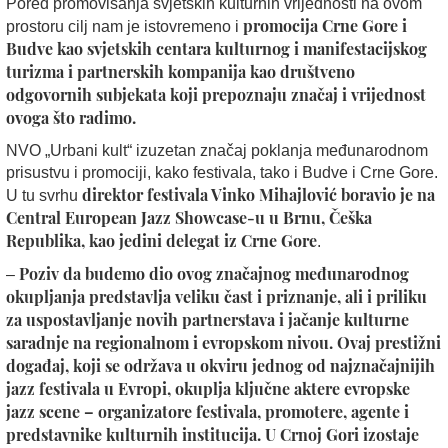
Pored promovisanja svjetskih kulturnih vrijednosti na ovom
promocija Crne Gore i
prostoru cilj nam je istovremeno i
Budve kao svjetskih centara kulturnog i manifestacijskog
turizma i partnerskih kompanija kao društveno
odgovornih subjekata koji prepoznaju značaj i vrijednost
ovoga što radimo.
NVO „Urbani kult“ izuzetan značaj poklanja međunarodnom
prisustvu i promociji, kako festivala, tako i Budve i Crne Gore.
direktor festivala Vinko Mihajlović boravio je na
U tu svrhu
Central European Jazz Showcase-u u Brnu, Češka
Republika, kao jedini delegat iz Crne Gore
.
Poziv da budemo dio ovog značajnog međunarodnog
–
okupljanja predstavlja veliku čast i priznanje, ali i priliku
za uspostavljanje novih partnerstava i jačanje kulturne
saradnje na regionalnom i evropskom nivou. Ovaj prestižni
događaj, koji se održava u okviru jednog od najznačajnijih
jazz festivala u Evropi, okuplja ključne aktere evropske
jazz scene – organizatore festivala, promotere, agente i
predstavnike kulturnih institucija. U Crnoj Gori izostaje