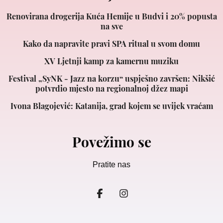
Renovirana drogerija Kuća Hemije u Budvi i 20% popusta
na sve
Kako da napravite pravi SPA ritual u svom domu
XV Ljetnji kamp za kamernu muziku
Festival „SyNK - Jazz na korzu“ uspješno završen: Nikšić
potvrdio mjesto na regionalnoj džez mapi
Ivona Blagojević: Katanija, grad kojem se uvijek vraćam
Povežimo se
Pratite nas