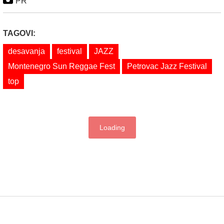
PR
TAGOVI:
desavanja
festival
JAZZ
Montenegro Sun Reggae Fest
Petrovac Jazz Festival
top
Loading