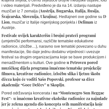
krajeva svijeta, o čemu svjedoče brojne medijske objave, foto
i video materijali. Predviđeno je da na 14. izdanju nastupe
Austrija, Bugarska, Italija, Rusija,
muzičari iz 7 zemalja (
Švajcarska, Slovenija, Ukrajina
D
). Hedlajneri ove godine su
Lion
Deliman
, muzičar iz Italije nigerijskog porijekla i
iz
Austrije.
Festivale uvijek karakterišu i brojni prateći programi
(umjetnički performansi, različite tematske edukativne
radionice, izložbe…), naravno sve tematski povezano u duhu
manifestacije, što daje jednu dodatnu vrijednost i uvezuje
festival sa drugim organizacijama koje se bave produkcijom i
u Petrovcu pored
menadžmentom u kulturi. Ove godine
muzičkog dijela programa imaćemo tematske projekcije
filmova, kreativne radionice, izložbu slika i ljetnu školu
džeza koju će voditi Sašo Popovski, profesor sa džez
akademije “Goce Delčev” u Skoplju
.
na “Montenegro Sun Reggae
Pored održavanja koncerata i
Fest”- u imaćemo kreativne ekološke radionice za najmlađe
jer je zelena agenda dio koncepta svih manifestacija koje