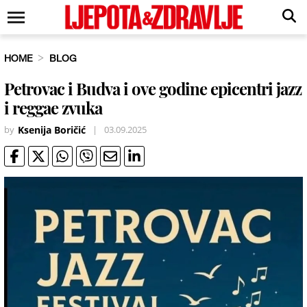
HOME
BLOG
Petrovac i Budva i ove godine epicentri jazz
i reggae zvuka
by
Ksenija Boričić
|
03.09.2025