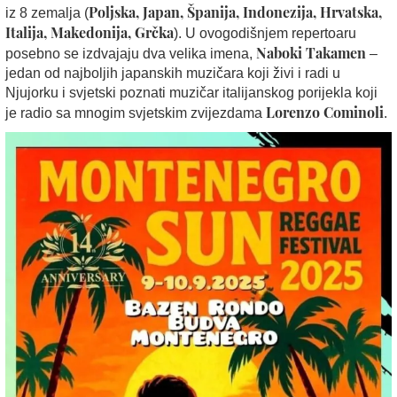
Poljska, Japan, Španija, Indonezija, Hrvatska,
iz 8 zemalja (
Italija, Makedonija, Grčka
). U ovogodišnjem repertoaru
Naboki Takamen
posebno se izdvajaju dva velika imena,
–
jedan od najboljih japanskih muzičara koji živi i radi u
Njujorku i svjetski poznati muzičar italijanskog porijekla koji
Lorenzo Cominoli
je radio sa mnogim svjetskim zvijezdama
.