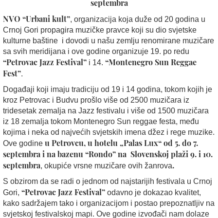
septembra
NVO “Urbani kult”
, organizacija koja duže od 20 godina u
Crnoj Gori propagira muzičke pravce koji su dio svjetske
kulturne baštine i dovodi u našu zemlju renomirane muzičare
sa svih meridijana i ove godine organizuje 19. po redu
“Petrovac Jazz Festival”
“Montenegro Sun Reggae
i 14.
Fest”
.
Događaji koji imaju tradiciju od 19 i 14 godina, tokom kojih je
kroz Petrovac i Budvu prošlo više od 2500 muzičara iz
tridesetak zemalja na Jazz festivalu i više od 1500 muzičara
iz 18 zemalja tokom Montenegro Sun reggae festa, među
kojima i neka od najvećih svjetskih imena džez i rege muzike.
u Petrovcu, u hotelu „Palas Lux“ od 5. do 7.
Ove godine
septembra i na bazenu “Rondo” na Slovenskoj plaži 9. i 10.
septembra
.
, okupiće vrsne muzičare ovih žanrova
S obzirom da se radi o jednom od najstarijih festivala u Crnoj
“Petrovac Jazz Festival”
Gori,
odavno je dokazao kvalitet,
kako sadržajem tako i organizacijom i postao prepoznatljiv na
svjetskoj festivalskoj mapi. Ove godine izvođači nam dolaze