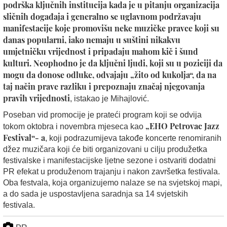
podrška ključnih institucija kada je u pitanju organizacija
sličnih događaja i generalno se uglavnom podržavaju
manifestacije koje promovišu neke muzičke pravce koji su
danas popularni, iako nemaju u suštini nikakvu
umjetničku vrijednost i pripadaju mahom kič i šund
kulturi. Neophodno je da ključni ljudi, koji su u poziciji da
mogu da donose odluke, odvajaju „žito od kukolja“, da na
taj način prave razliku i prepoznaju značaj njegovanja
pravih vrijednosti
, istakao je Mihajlović.
Poseban vid promocije je prateći program koji se odvija
„EHO Petrovac Jazz
tokom oktobra i novembra mjeseca kao
Festival“- a
, koji podrazumijeva takođe koncerte renomiranih
džez muzičara koji će biti organizovani u cilju produžetka
festivalske i manifestacijske ljetne sezone i ostvariti dodatni
PR efekat u produženom trajanju i nakon završetka festivala.
Oba festvala, koja organizujemo nalaze se na svjetskoj mapi,
a do sada je uspostavljena saradnja sa 14 svjetskih
festivala.