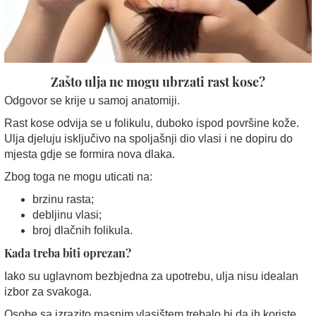
Zašto ulja ne mogu ubrzati rast kose?
Odgovor se krije u samoj anatomiji.
Rast kose odvija se u folikulu, duboko ispod površine kože.
Ulja djeluju isključivo na spoljašnji dio vlasi i ne dopiru do
mjesta gdje se formira nova dlaka.
Zbog toga ne mogu uticati na:
brzinu rasta;
debljinu vlasi;
broj dlačnih folikula.
Kada treba biti oprezan?
Iako su uglavnom bezbjedna za upotrebu, ulja nisu idealan
izbor za svakoga.
Osobe sa izrazito masnim vlasištem trebalo bi da ih koriste