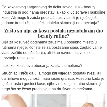
Od kokosovog i arganovog do ricinusovog ulja – beauty
industrija ih godinama predstavlja kao ključ zdrave i raskošne
kose. Ali mogu li zaista podstaći rast vlasi ili je riječ o još
jednom trendu čiji su efekti daleko skromniji od obećanja?
Zašto su ulja za kosu postala nezaobilazan dio
beauty rutine?
Ulja za kosu već godinama zauzimaju posebno mjesto u
rutinama njege. Koriste se za postizanje sjaja, zaglađivanje
vlasi, zaštitu od oštećenja, ali i kao navodni saveznik u
ubrzanju rasta kose.
Ipak, koliko su ova obećanja zaista utemeljena?
Stručnjaci ističu da ulja mogu biti vrijedan dodatak njezi, ali
da njihove mogućnosti imaju jasne granice. Posebno kada je
riječ o rastu i gustoći kose, njihov efekat je znatno skromniji
nego što se često predstavlja na društvenim mrežama.