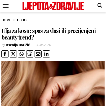
HOME
BLOG
Ulja za kosu: spas za vlasi ili precijenjeni
beauty trend?
by
Ksenija Boričić
|
30.06.2026