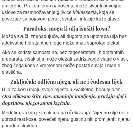
umjereno. Prekomjerno nanošenje može stvoriti povoljne
uslove za razmnožavanje gljivice
Malassezia
, koja se
povezuje sa pojavom peruti, svraba i iritacije kože glave.
Paradoks: mogu li ulja isušiti kosu?
Možda zvuči iznenađujuće, ali dugotrajna upotreba ulja bez
adekvatne hidratantne njege može imati suprotan efekat.
Ako se koriste samostalno, bez regeneratora i hidratantnih
preparata, višak ulja može otežati zadržavanje vlage u vlasi,
zbog čega kosa s vremenom može postati suvlja i manje
elastična.
Zaključak: odlična njega, ali ne i čudesan lijek
Ulja za kosu imaju svoje mjesto u kvalitetnoj beauty rutini.
Ona efikasno štite vlas, smanjuju lomljenje, pružaju sjaj i
doprinose njegovanom izgledu.
Međutim, važno je imati realna očekivanja. Nijedno ulje neće
ubrzati rast kose, povećati njenu gustinu niti promijeniti njenu
prirodnu strukturu.