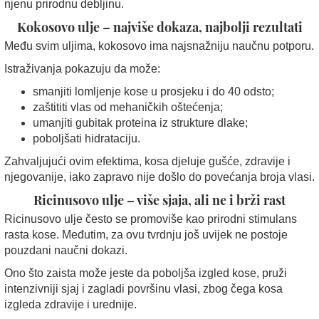
njenu prirodnu debljinu.
Kokosovo ulje – najviše dokaza, najbolji rezultati
Među svim uljima, kokosovo ima najsnažniju naučnu potporu.
Istraživanja pokazuju da može:
smanjiti lomljenje kose u prosjeku i do 40 odsto;
zaštititi vlas od mehaničkih oštećenja;
umanjiti gubitak proteina iz strukture dlake;
poboljšati hidrataciju.
Zahvaljujući ovim efektima, kosa djeluje gušće, zdravije i
njegovanije, iako zapravo nije došlo do povećanja broja vlasi.
Ricinusovo ulje – više sjaja, ali ne i brži rast
Ricinusovo ulje često se promoviše kao prirodni stimulans
rasta kose. Međutim, za ovu tvrdnju još uvijek ne postoje
pouzdani naučni dokazi.
Ono što zaista može jeste da poboljša izgled kose, pruži
intenzivniji sjaj i zagladi površinu vlasi, zbog čega kosa
izgleda zdravije i urednije.