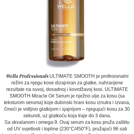
Wella Professionals
ULTIMATE SMOOTH je profesionalni
režim za njegu kose dizajniran za glatke, nahranjene
rezultate na suvoj, dosadnoj i kovrdžavoj kosi. ULTIMATE
SMOOTH Miracle Oil Serum je nježno ulje za kosu (sa
teksturom seruma) koje dubinski hrani kosu iznutra i izvana,
čineći je vidljivo glatkijom i sjajnijom – njegujući kosu za 30
sekundi, uz glatkoću koja traje do 3 dana.
Sa skvalanom i omega-9. Ovaj serum za kosu pruža zaštitu
od UV svjetlosti i topline (230°C/450°F), pružajući 96 sati