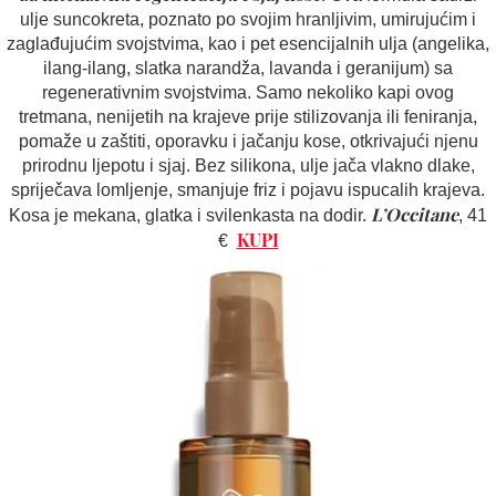
ulje suncokreta, poznato po svojim hranljivim, umirujućim i
zaglađujućim svojstvima, kao i pet esencijalnih ulja (angelika,
ilang-ilang, slatka narandža, lavanda i geranijum) sa
regenerativnim svojstvima. Samo nekoliko kapi ovog
tretmana, nenijetih na krajeve prije stilizovanja ili feniranja,
pomaže u zaštiti, oporavku i jačanju kose, otkrivajući njenu
prirodnu ljepotu i sjaj. Bez silikona, ulje jača vlakno dlake,
spriječava lomljenje, smanjuje friz i pojavu ispucalih krajeva.
L’Occitane
Kosa je mekana, glatka i svilenkasta na dodir.
, 41
KUPI
€