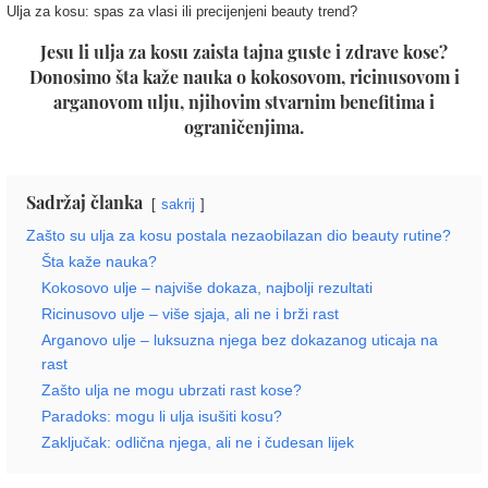
Ulja za kosu: spas za vlasi ili precijenjeni beauty trend?
Jesu li ulja za kosu zaista tajna guste i zdrave kose?
Donosimo šta kaže nauka o kokosovom, ricinusovom i
arganovom ulju, njihovim stvarnim benefitima i
ograničenjima.
Sadržaj članka
sakrij
Zašto su ulja za kosu postala nezaobilazan dio beauty rutine?
Šta kaže nauka?
Kokosovo ulje – najviše dokaza, najbolji rezultati
Ricinusovo ulje – više sjaja, ali ne i brži rast
Arganovo ulje – luksuzna njega bez dokazanog uticaja na
rast
Zašto ulja ne mogu ubrzati rast kose?
Paradoks: mogu li ulja isušiti kosu?
Zaključak: odlična njega, ali ne i čudesan lijek