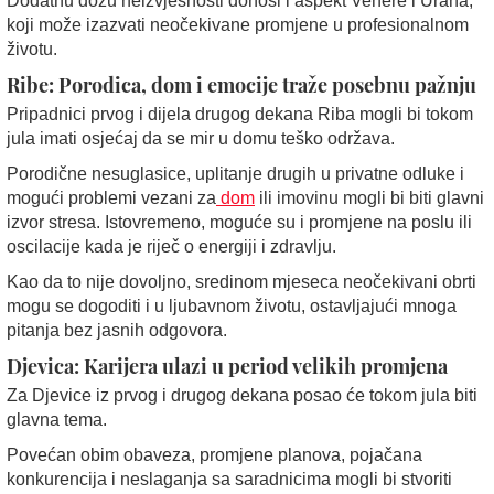
Dodatnu dozu neizvjesnosti donosi i aspekt Venere i Urana,
koji može izazvati neočekivane promjene u profesionalnom
životu.
Ribe: Porodica, dom i emocije traže posebnu pažnju
Pripadnici prvog i dijela drugog dekana Riba mogli bi tokom
jula imati osjećaj da se mir u domu teško održava.
Porodične nesuglasice, uplitanje drugih u privatne odluke i
mogući problemi vezani za
dom
ili imovinu mogli bi biti glavni
izvor stresa. Istovremeno, moguće su i promjene na poslu ili
oscilacije kada je riječ o energiji i zdravlju.
Kao da to nije dovoljno, sredinom mjeseca neočekivani obrti
mogu se dogoditi i u ljubavnom životu, ostavljajući mnoga
pitanja bez jasnih odgovora.
Djevica: Karijera ulazi u period velikih promjena
Za Djevice iz prvog i drugog dekana posao će tokom jula biti
glavna tema.
Povećan obim obaveza, promjene planova, pojačana
konkurencija i neslaganja sa saradnicima mogli bi stvoriti