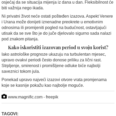
osjećaj da se situacija mijenja iz dana u dan. Fleksibilnost će
biti važnija nego ikada.
Ni privatni život neće ostati pošteđen izazova. Aspekt Venere
i Urana može donijeti iznenadne preokrete u emotivnim
odnosima ili promijeniti pogled na budućnost, ostavljajući
utisak da se sve što je do juče djelovalo sigurno sada nalazi
pod znakom pitanja.
Kako iskoristiti izazovan period u svoju korist?
Iako astrološke prognoze ukazuju na turbulentan mjesec,
upravo ovakvi periodi često donose priliku za lični rast.
Strpljenje, smirenost i promišljene odluke biće najbolji
saveznici tokom jula.
Ponekad upravo najveći izazovi otvore vrata promjenama
koje se kasnije pokažu kao najbolje moguće.
www.magnific.com - freepik
TAGOVI: