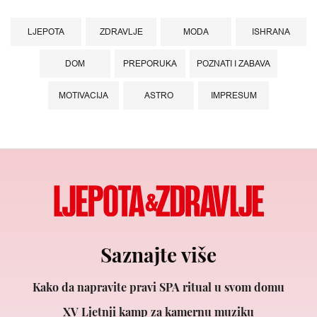
LJEPOTA
ZDRAVLJE
MODA
ISHRANA
DOM
PREPORUKA
POZNATI I ZABAVA
MOTIVACIJA
ASTRO
IMPRESUM
Saznajte više
Kako da napravite pravi SPA ritual u svom domu
XV Ljetnji kamp za kamernu muziku