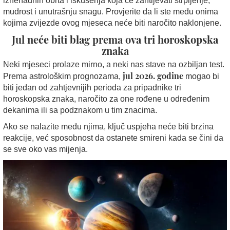
iznenadnih obrta i iskušenja koja će zahtijevati strpljenje,
mudrost i unutrašnju snagu. Provjerite da li ste među onima
kojima zvijezde ovog mjeseca neće biti naročito naklonjene.
Jul neće biti blag prema ova tri horoskopska
znaka
Neki mjeseci prolaze mirno, a neki nas stave na ozbiljan test.
jul 2026. godine
Prema astrološkim prognozama,
mogao bi
biti jedan od zahtjevnijih perioda za pripadnike tri
horoskopska znaka, naročito za one rođene u određenim
dekanima ili sa podznakom u tim znacima.
Ako se nalazite među njima, ključ uspjeha neće biti brzina
reakcije, već sposobnost da ostanete smireni kada se čini da
se sve oko vas mijenja.