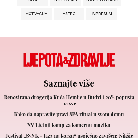
MOTIVACIJA
ASTRO
IMPRESUM
Saznajte više
Renovirana drogerija Kuća Hemije u Budvi i 20% popusta
na sve
Kako da napravite pravi SPA ritual u svom domu
XV Ljetnji kamp za kamernu muziku
Festival „SyNK - Jazz na korzu“ uspješno završen: Nikšić