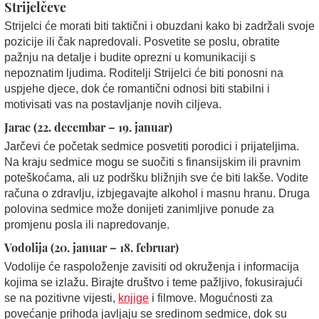
Strijelčeve
Strijelci će morati biti taktični i obuzdani kako bi zadržali svoje
pozicije ili čak napredovali. Posvetite se poslu, obratite
pažnju na detalje i budite oprezni u komunikaciji s
nepoznatim ljudima. Roditelji Strijelci će biti ponosni na
uspjehe djece, dok će romantični odnosi biti stabilni i
motivisati vas na postavljanje novih ciljeva.
Jarac (22. decembar – 19. januar)
Jarčevi će početak sedmice posvetiti porodici i prijateljima.
Na kraju sedmice mogu se suočiti s finansijskim ili pravnim
poteškoćama, ali uz podršku bližnjih sve će biti lakše. Vodite
računa o zdravlju, izbjegavajte alkohol i masnu hranu. Druga
polovina sedmice može donijeti zanimljive ponude za
promjenu posla ili napredovanje.
Vodolija (20. januar – 18. februar)
Vodolije će raspoloženje zavisiti od okruženja i informacija
kojima se izlažu. Birajte društvo i teme pažljivo, fokusirajući
se na pozitivne vijesti,
knjige
i filmove. Mogućnosti za
povećanje prihoda javljaju se sredinom sedmice, dok su