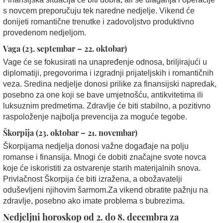
s novcem preporučuju tek naredne nedjelje. Vikend će
donijeti romantične trenutke i zadovoljstvo produktivno
provedenom nedjeljom.
Vaga (23. septembar – 22. oktobar)
Vage će se fokusirati na unapređenje odnosa, briljirajući u
diplomatiji, pregovorima i izgradnji prijateljskih i romantičnih
veza. Sredina nedjelje donosi prilike za finansijski napredak,
posebno za one koji se bave umjetnošću, antikvitetima ili
luksuznim predmetima. Zdravlje će biti stabilno, a pozitivno
raspoloženje najbolja prevencija za moguće tegobe.
Škorpija (23. oktobar – 21. novembar)
Škorpijama nedjelja donosi važne događaje na polju
romanse i finansija. Mnogi će dobiti značajne svote novca
koje će iskoristiti za ostvarenje starih materijalnih snova.
Privlačnost Škorpija će biti izražena, a obožavatelji
oduševljeni njihovim šarmom.Za vikend obratite pažnju na
zdravlje, posebno ako imate problema s bubrezima.
Nedjeljni horoskop od 2. do 8. decembra za