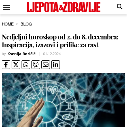
HOME
BLOG
Nedjeljni horoskop od 2. do 8. decembra:
Inspiracija, izazovi i prilike za rast
by
Ksenija Boričić
|
01.12.2024