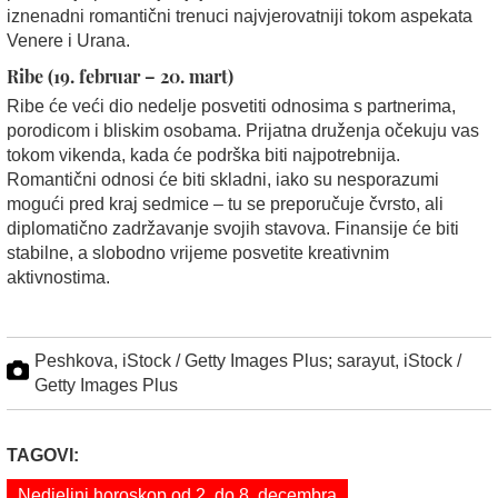
iznenadni romantični trenuci najvjerovatniji tokom aspekata
Venere i Urana.
Ribe (19. februar – 20. mart)
Ribe će veći dio nedelje posvetiti odnosima s partnerima,
porodicom i bliskim osobama. Prijatna druženja očekuju vas
tokom vikenda, kada će podrška biti najpotrebnija.
Romantični odnosi će biti skladni, iako su nesporazumi
mogući pred kraj sedmice – tu se preporučuje čvrsto, ali
diplomatično zadržavanje svojih stavova. Finansije će biti
stabilne, a slobodno vrijeme posvetite kreativnim
aktivnostima.
Peshkova, iStock / Getty Images Plus; sarayut, iStock /
Getty Images Plus
TAGOVI:
Nedjeljni horoskop od 2. do 8. decembra