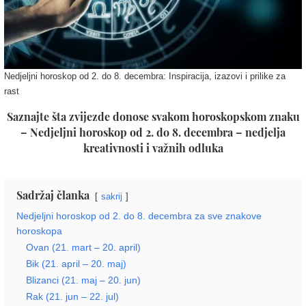
Nedjeljni horoskop od 2. do 8. decembra: Inspiracija, izazovi i prilike za
rast
Saznajte šta zvijezde donose svakom horoskopskom znaku
– Nedjeljni horoskop od 2. do 8. decembra – nedjelja
kreativnosti i važnih odluka
Sadržaj članka
sakrij
Nedjeljni horoskop od 2. do 8. decembra za sve znakove
horoskopa
Ovan (21. mart – 20. april)
Bik (21. april – 20. maj)
Blizanci (21. maj – 20. jun)
Rak (21. jun – 22. jul)