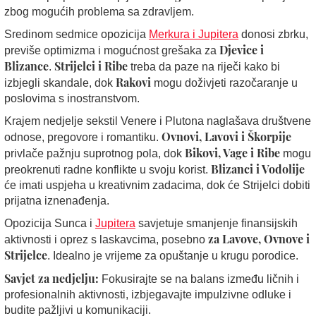
zbog mogućih problema sa zdravljem.
Sredinom sedmice opozicija
Merkura i Jupitera
donosi zbrku,
Djevice i
previše optimizma i mogućnost grešaka za
Blizance
Strijelci i Ribe
.
treba da paze na riječi kako bi
Rakovi
izbjegli skandale, dok
mogu doživjeti razočaranje u
poslovima s inostranstvom.
Krajem nedjelje sekstil Venere i Plutona naglašava društvene
Ovnovi, Lavovi i Škorpije
odnose, pregovore i romantiku.
Bikovi, Vage i Ribe
privlače pažnju suprotnog pola, dok
mogu
Blizanci i Vodolije
preokrenuti radne konflikte u svoju korist.
će imati uspjeha u kreativnim zadacima, dok će Strijelci dobiti
prijatna iznenađenja.
Opozicija Sunca i
Jupitera
savjetuje smanjenje finansijskih
za Lavove, Ovnove i
aktivnosti i oprez s laskavcima, posebno
Strijelce
. Idealno je vrijeme za opuštanje u krugu porodice.
Savjet za nedjelju:
Fokusirajte se na balans između ličnih i
profesionalnih aktivnosti, izbjegavajte impulzivne odluke i
budite pažljivi u komunikaciji.