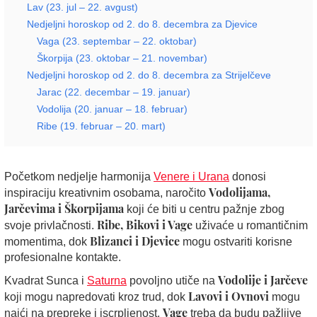
Lav (23. jul – 22. avgust)
Nedjeljni horoskop od 2. do 8. decembra za Djevice
Vaga (23. septembar – 22. oktobar)
Škorpija (23. oktobar – 21. novembar)
Nedjeljni horoskop od 2. do 8. decembra za Strijelčeve
Jarac (22. decembar – 19. januar)
Vodolija (20. januar – 18. februar)
Ribe (19. februar – 20. mart)
Početkom nedjelje harmonija
Venere i Urana
donosi
Vodolijama,
inspiraciju kreativnim osobama, naročito
Jarčevima i Škorpijama
koji će biti u centru pažnje zbog
Ribe, Bikovi i Vage
svoje privlačnosti.
uživaće u romantičnim
Blizanci i Djevice
momentima, dok
mogu ostvariti korisne
profesionalne kontakte.
Vodolije i Jarčeve
Kvadrat Sunca i
Saturna
povoljno utiče na
Lavovi i Ovnovi
koji mogu napredovati kroz trud, dok
mogu
Vage
naići na prepreke i iscrpljenost.
treba da budu pažljive