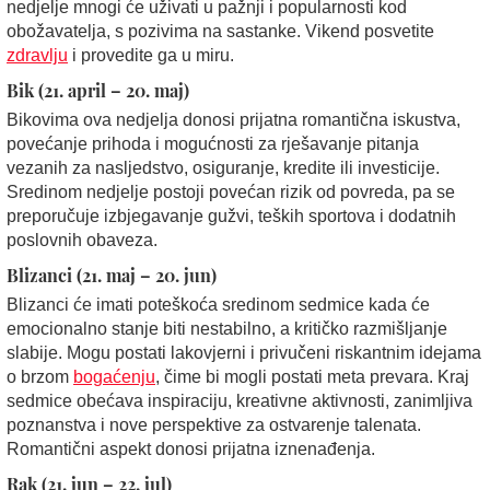
nedjelje mnogi će uživati u pažnji i popularnosti kod
obožavatelja, s pozivima na sastanke. Vikend posvetite
zdravlju
i provedite ga u miru.
Bik (21. april – 20. maj)
Bikovima ova nedjelja donosi prijatna romantična iskustva,
povećanje prihoda i mogućnosti za rješavanje pitanja
vezanih za nasljedstvo, osiguranje, kredite ili investicije.
Sredinom nedjelje postoji povećan rizik od povreda, pa se
preporučuje izbjegavanje gužvi, teških sportova i dodatnih
poslovnih obaveza.
Blizanci (21. maj – 20. jun)
Blizanci će imati poteškoća sredinom sedmice kada će
emocionalno stanje biti nestabilno, a kritičko razmišljanje
slabije. Mogu postati lakovjerni i privučeni riskantnim idejama
o brzom
bogaćenju
, čime bi mogli postati meta prevara. Kraj
sedmice obećava inspiraciju, kreativne aktivnosti, zanimljiva
poznanstva i nove perspektive za ostvarenje talenata.
Romantični aspekt donosi prijatna iznenađenja.
Rak (21. jun – 22. jul)