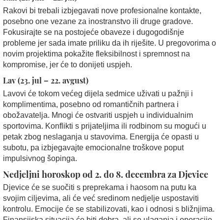
Rakovi bi trebali izbjegavati nove profesionalne kontakte,
posebno one vezane za inostranstvo ili druge gradove.
Fokusirajte se na postojeće obaveze i dugogodišnje
probleme jer sada imate priliku da ih riješite. U pregovorima o
novim projektima pokažite fleksibilnost i spremnost na
kompromise, jer će to donijeti uspjeh.
Lav (23. jul – 22. avgust)
Lavovi će tokom većeg dijela sedmice uživati u pažnji i
komplimentima, posebno od romantičnih partnera i
obožavatelja. Mnogi će ostvariti uspjeh u individualnim
sportovima. Konflikti s prijateljima ili rodbinom su mogući u
petak zbog neslaganja u stavovima. Energija će opasti u
subotu, pa izbjegavajte emocionalne troškove poput
impulsivnog šopinga.
Nedjeljni horoskop od 2. do 8. decembra za Djevice
Djevice će se suočiti s preprekama i haosom na putu ka
svojim ciljevima, ali će već sredinom nedjelje uspostaviti
kontrolu. Emocije će se stabilizovati, kao i odnosi s bližnjima.
Finansijska situacija će biti dobra, ali se ulaganja i operacije