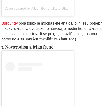
A post shared by Alice (@onenailtorulethemall)
Burgundy
boja toliko je moćna i efektna da joj nijesu potrebni
nikakvi ukrasi, a ove sezone najveći je modni trend. Ukrasite
nokte zlatnim listićima ili se poigrajte različitim nijansama
savršen manikir za zimu 2025.
bordo boje za
7. Novogodišnja jelka frenč