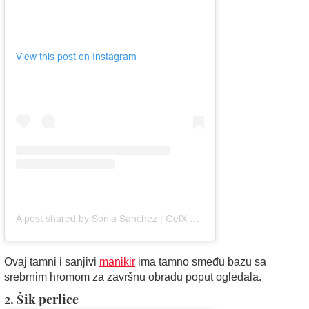
View this post on Instagram
A post shared by Sonia Sanchez | GelX Nail Artist | 818 San Fernando Valley (@klawsbysonia)
Ovaj tamni i sanjivi
manikir
ima tamno smeđu bazu sa
srebrnim hromom za završnu obradu poput ogledala.
2. Šik perlice