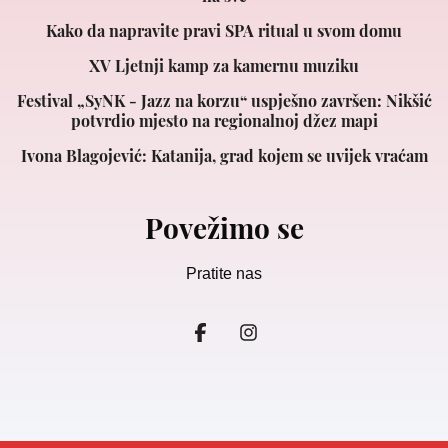
Kako da napravite pravi SPA ritual u svom domu
XV Ljetnji kamp za kamernu muziku
Festival „SyNK - Jazz na korzu“ uspješno završen: Nikšić
potvrdio mjesto na regionalnoj džez mapi
Ivona Blagojević: Katanija, grad kojem se uvijek vraćam
Povežimo se
Pratite nas