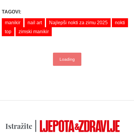
TAGOVI:
manikir
nail art
Najlepši nokti za zimu 2025
nokti
top
zimski manikir
Loading
Istražite