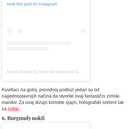
View this post on Instagram
A post shared by Celebrity Manicurist & Educator (@julieknailsnyc)
Kovitlaci na goloj, providnoj podlozi jedan su od
najjednostavnijih načina da stvorite ovaj fantastični zimski
manikir. Za ovaj dizajn koristite sjajni, holografski srebrni lak
za
nokte
.
6. Burgundy nokti