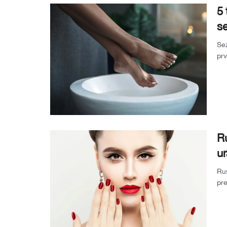
5 
s
Sez
prv
d...
Ru
ur
Rus
pre
Do