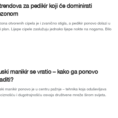
trendova za pedikir koji će dominirati
ezonom
ona otvorenih cipela je i zvanično stigla, a pedikir ponovo dolazi u
i plan. Lijepe cipele zaslužuju jednako lijepe nokte na nogama. Bilo
ski manikir se vratio – kako ga ponovo
aditi?
ki manikir ponovo je u centru pažnje – tehnika koja oduševljava
ciznošću i dugotrajnošću osvaja društvene mreže širom svijeta.
nosimo vam ...