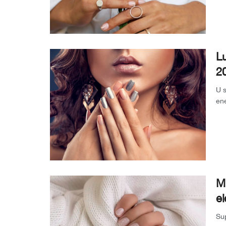
Lu
2
U s
ene
tre
Mi
e
Sup