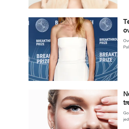
Te
ov
Ove
Pal
pos
No
tr
Gol
jed
izg