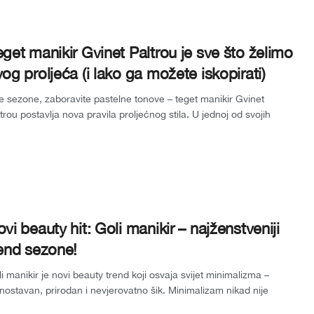
get manikir Gvinet Paltrou je sve što želimo
og proljeća (i lako ga možete iskopirati)
 sezone, zaboravite pastelne tonove – teget manikir Gvinet
trou postavlja nova pravila proljećnog stila. U jednoj od svojih
ljednjih obja...
vi beauty hit: Goli manikir – najženstveniji
end sezone!
i manikir je novi beauty trend koji osvaja svijet minimalizma –
nostavan, prirodan i nevjerovatno šik. Minimalizam nikad nije
ledao ovako...