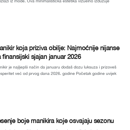
izlazi iz mode. Ova minimalistička estetika vizuelno izdužuje
te...
nikir koja priziva obilje: Najmoćnije nijanse
 finansijski sjajan januar 2026
ikir je najljepši način da januaru dodaš dozu luksuza i prizoveš
speritet već od prvog dana 2026. godine Početak godine uvijek
osi novu e...
senje boje manikira koje osvajaju sezonu