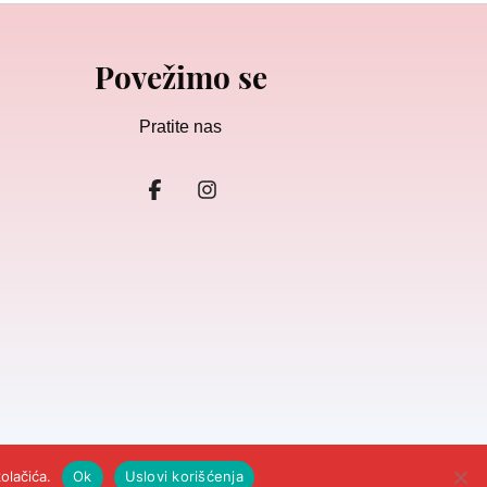
Povežimo se
Pratite nas
dricanje odgovornosti
olačića.
Ok
Uslovi korišćenja