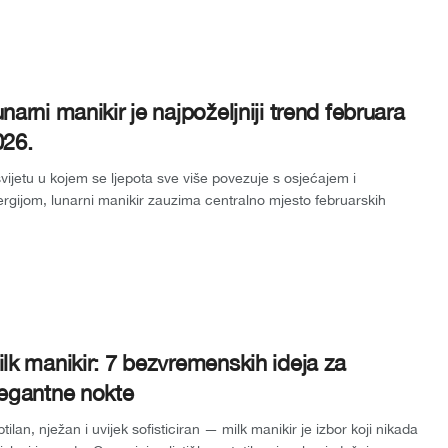
narni manikir je najpoželjniji trend februara
026.
vijetu u kojem se ljepota sve više povezuje s osjećajem i
rgijom, lunarni manikir zauzima centralno mjesto februarskih
ndova Svakih nekol...
lk manikir: 7 bezvremenskih ideja za
legantne nokte
tilan, nježan i uvijek sofisticiran — milk manikir je izbor koji nikada