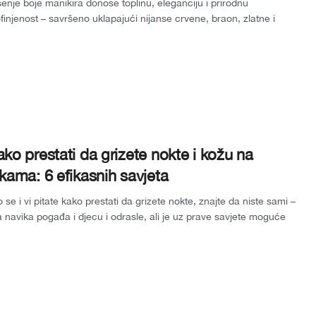
enje boje manikira donose toplinu, eleganciju i prirodnu
finjenost – savršeno uklapajući nijanse crvene, braon, zlatne i
ene u ritam sezon...
ko prestati da grizete nokte i kožu na
kama: 6 efikasnih savjeta
 se i vi pitate kako prestati da grizete nokte, znajte da niste sami –
 navika pogađa i djecu i odrasle, ali je uz prave savjete moguće
st...