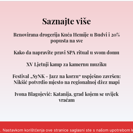
Saznajte više
Renovirana drogerija Kuća Hemije u Budvi i 20%
popusta na sve
Kako da napravite pravi SPA ritual u svom domu
XV Ljetnji kamp za kamernu muziku
Festival „SyNK - Jazz na korzu“ uspješno završen:
Nikšić potvrdio mjesto na regionalnoj džez mapi
Ivona Blagojević: Katanija, grad kojem se uvijek
vraćam
avlje Crna Gora.
Design and Development
Cubes.
Impresum
Marketing
Kontakt
O
s). Nastavkom korištćenja ove stranice saglasni ste s našom upotrebom k