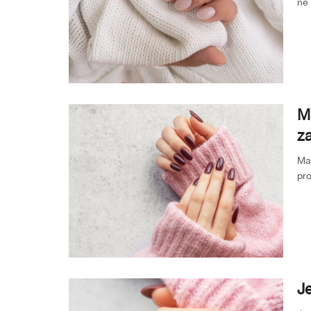
ne 
nok
Ma
za
Man
pro
don
Je