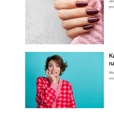
Jes
pro
zel
Ka
ru
Ako
ova
zau