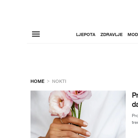
LJEPOTA
ZDRAVLJE
MOD
HOME
NOKTI
Pr
da
Pro
tre
det