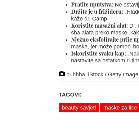
Pratite uputstva:
Ne ostavlj
Držite je u frižideru:
„Hlađe
kaže dr. Camp.
Koristite masažni alat:
Dr. 
sha alata preko maske, kako 
Nježno eksfolirajte prije u
maske, jer može pomoći bolj
Iskoristite svaku kap:
„Nako
nastavite sa ostatkom rutin
puhhha, iStock / Getty Imag
TAGOVI:
beauty savjeti
maske za lice