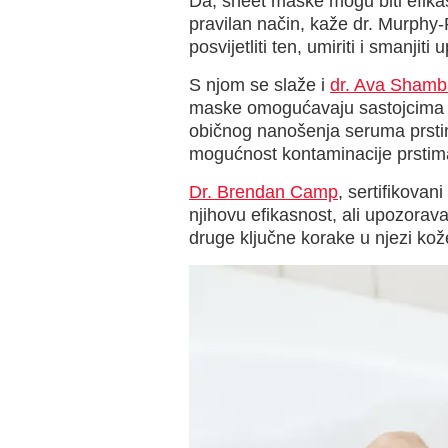
Da, sheet maske mogu biti efikas
pravilan način, kaže dr. Murphy-R
posvijetliti ten, umiriti i smanjiti 
S njom se slaže i
dr. Ava Sham
maske omogućavaju sastojcima da
običnog nanošenja seruma prstim
mogućnost kontaminacije prstima 
Dr. Brendan Camp
, sertifikova
njihovu efikasnost, ali upozora
druge ključne korake u njezi kož