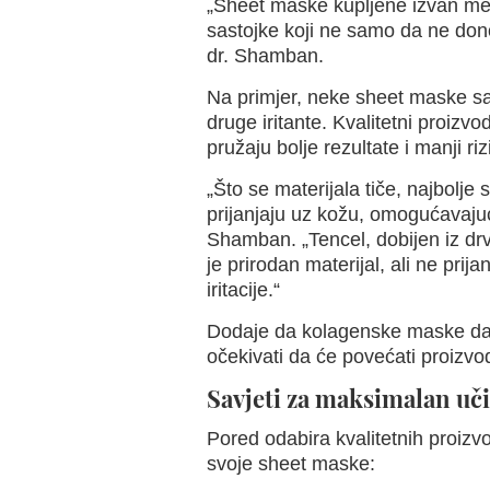
„Sheet maske kupljene izvan med
sastojke koji ne samo da ne donos
dr. Shamban.
Na primjer, neke sheet maske sadr
druge iritante. Kvalitetni proizvod
pružaju bolje rezultate i manji rizi
„Što se materijala tiče, najbolje
prijanjaju uz kožu, omogućavaju
Shamban. „Tencel, dobijen iz dr
je prirodan materijal, ali ne prij
iritacije.“
Dodaje da kolagenske maske daju 
očekivati da će povećati proizvod
Savjeti za maksimalan uč
Pored odabira kvalitetnih proiz
svoje sheet maske: