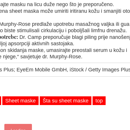
ajte masku na licu duže nego što je preporučeno.
na sheet maska može umiriti iritiranu kožu i smanjiti oto
Murphy-Rose predlaže upotrebu masažnog valjka ili gua
biste stimulisali cirkulaciju i poboljšali limfnu drenažu.
potrebe:
Dr. Camp preporučuje blagi piling prije nanošen
oj apsorpciji aktivnih sastojaka.
n skidanja maske, umasirajte preostali serum u kožu i
e njege,“ savjetuje dr. Murphy-Rose.
es Plus; EyeEm Mobile GmbH, iStock / Getty Images Plu
Sheet maske
Šta su sheet maske
top