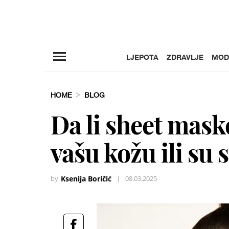
LJEPOTA
ZDRAVLJE
MOD
HOME
BLOG
Da li sheet mask
vašu kožu ili su
by
Ksenija Boričić
|
08.03.2025