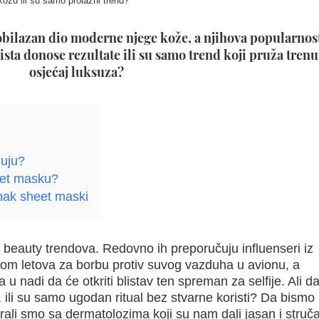
ožu ili su samo prolazni trend?
obilazan dio moderne njege kože, a njihova popularnos
zaista donose rezultate ili su samo trend koji pruža trenu
osjećaj luksuza?
luju?
eet masku?
nak sheet maski
beauty trendova. Redovno ih preporučuju influenseri iz
okom letova za borbu protiv suvog vazduha u avionu, a
u nadi da će otkriti blistav ten spreman za selfije. Ali da 
 ili su samo ugodan ritual bez stvarne koristi? Da bismo
rali smo sa dermatolozima koji su nam dali jasan i struč