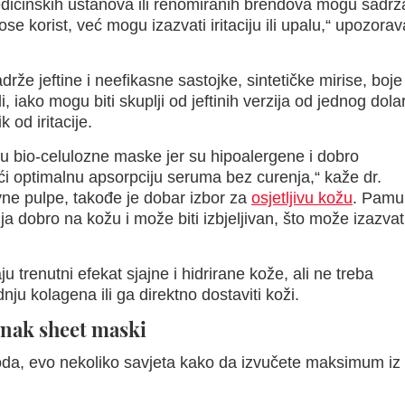
icinskih ustanova ili renomiranih brendova mogu sadrža
e korist, već mogu izazvati iritaciju ili upalu,“ upozorav
že jeftine i neefikasne sastojke, sintetičke mirise, boje 
i, iako mogu biti skuplji od jeftinih verzija od jednog dola
k od iritacije.
 su bio-celulozne maske jer su hipoalergene i dobro
ći optimalnu apsorpciju seruma bez curenja,“ kaže dr.
vne pulpe, takođe je dobar izbor za
osjetljivu kožu
. Pamu
anja dobro na kožu i može biti izbjeljivan, što može izazvat
trenutni efekat sjajne i hidrirane kože, ali ne treba
nju kolagena ili ga direktno dostaviti koži.
inak sheet maski
voda, evo nekoliko savjeta kako da izvučete maksimum iz