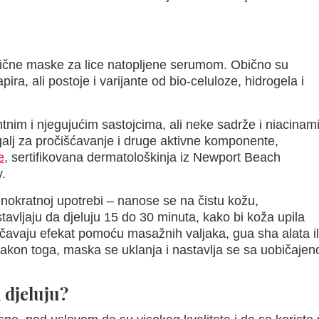
lične maske za lice natopljene serumom. Obično su
ira, ali postoje i varijante od bio-celuloze, hidrogela i
tnim i njegujućim sastojcima, ali neke sadrže i niacinam
ugalj za pročišćavanje i druge aktivne komponente,
e
, sertifikovana dermatološkinja iz Newport Beach
.
okratnoj upotrebi – nanose se na čistu kožu,
tavljaju da djeluju 15 do 30 minuta, kako bi koža upila
ačavaju efekat pomoću masažnih valjaka, gua sha alata il
akon toga, maska se uklanja i nastavlja se sa uobičaje
 djeluju?