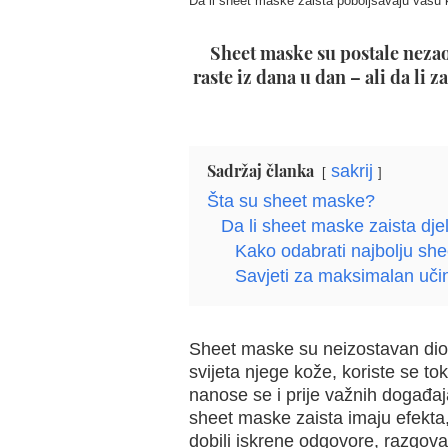
Da li sheet maske zaista poboljšavaju vašu k
Sheet maske su postale neza
raste iz dana u dan – ali da li 
Sadržaj članka
sakrij
Šta su sheet maske?
Da li sheet maske zaista dje
Kako odabrati najbolju sh
Savjeti za maksimalan uči
Sheet maske su neizostavan dio 
svijeta njege kože, koriste se t
nanose se i prije važnih događaja 
sheet maske zaista imaju efekta,
dobili iskrene odgovore, razgova