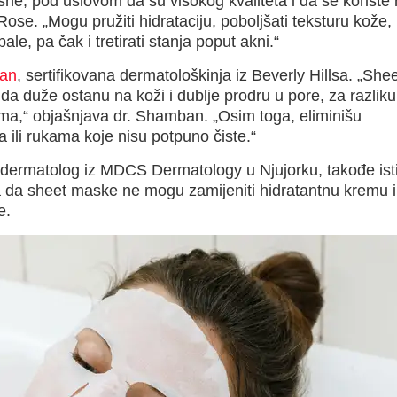
ne, pod uslovom da su visokog kvaliteta i da se koriste
ose. „Mogu pružiti hidrataciju, poboljšati teksturu kože,
upale, pa čak i tretirati stanja poput akni.“
ban
, sertifikovana dermatološkinja iz Beverly Hillsa. „She
 duže ostanu na koži i dublje prodru u pore, za razliku
a,“ objašnjava dr. Shamban. „Osim toga, eliminišu
ili rukama koje nisu potpuno čiste.“
ni dermatolog iz MDCS Dermatology u Njujorku, takođe ist
va da sheet maske ne mogu zamijeniti hidratantnu kremu i
e.