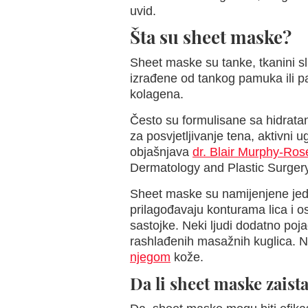
uvid.
Šta su sheet maske?
Sheet maske su tanke, tkanini s
izrađene od tankog pamuka ili pap
kolagena.
Često su formulisane sa hidratan
za posvjetljivanje tena, aktivni 
objašnjava
dr. Blair Murphy-Ros
Dermatology and Plastic Surgery
Sheet maske su namijenjene jedn
prilagođavaju konturama lica i os
sastojke. Neki ljudi dodatno poj
rashlađenih masažnih kuglica. N
njegom
kože.
Da li sheet maske zaista