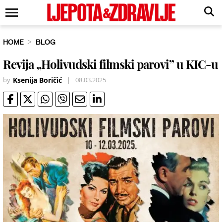
HOME
BLOG
Revija „Holivudski filmski parovi” u KIC-u
by
Ksenija Boričić
|
08.03.2025