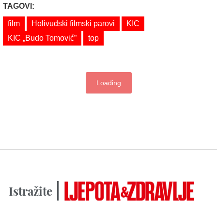
TAGOVI:
film
Holivudski filmski parovi
KIC
KIC „Budo Tomović”
top
Loading
Istražite