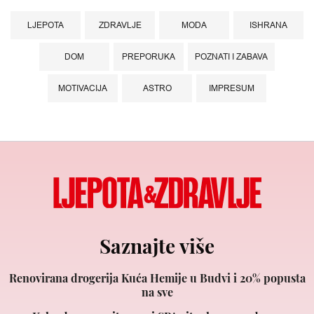
LJEPOTA
ZDRAVLJE
MODA
ISHRANA
DOM
PREPORUKA
POZNATI I ZABAVA
MOTIVACIJA
ASTRO
IMPRESUM
Saznajte više
Renovirana drogerija Kuća Hemije u Budvi i 20% popusta
na sve