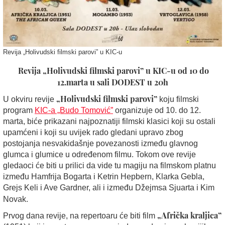
Revija „Holivudski filmski parovi” u KIC-u
Revija „Holivudski filmski parovi” u KIC-u od 10 do
12.marta u sali DODEST u 20h
„Holivudski filmski parovi”
U okviru revije
koju filmski
program
KIC-a „Budo Tomović”
organizuje
od 10. do 12.
marta
, biće prikazani najpoznatiji filmski klasici koji su ostali
upamćeni i koji su uvijek rado gledani upravo zbog
postojanja nesvakidašnje povezanosti između glavnog
glumca i glumice u određenom filmu. Tokom ove revije
gledaoci će biti u prilici da vide tu magiju na filmskom platnu
između Hamfrija Bogarta i Ketrin Hepbern, Klarka Gebla,
Grejs Keli i Ave Gardner, ali i između Džejmsa Sjuarta i Kim
Novak.
„Afrička kraljica”
Prvog dana revije, na repertoaru će biti film