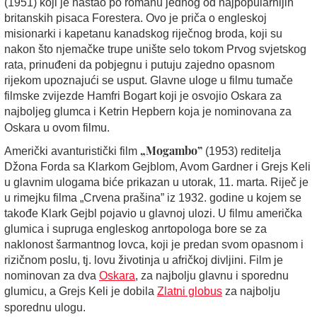
(1951) koji je nastao po romanu jednog od najpopularnijih
britanskih pisaca Forestera. Ovo je priča o engleskoj
misionarki i kapetanu kanadskog riječnog broda, koji su
nakon što njemačke trupe unište selo tokom Prvog svjetskog
rata, prinuđeni da pobjegnu i putuju zajedno opasnom
rijekom upoznajući se usput. Glavne uloge u filmu tumače
filmske zvijezde Hamfri Bogart koji je osvojio Oskara za
najboljeg glumca i Ketrin Hepbern koja je nominovana za
Oskara u ovom filmu.
„Mogambo”
Američki avanturistički film
(1953) reditelja
Džona Forda sa Klarkom Gejblom, Avom Gardner i Grejs Keli
u glavnim ulogama biće prikazan u
utorak, 11. marta
. Riječ je
u rimejku filma „Crvena prašina” iz 1932. godine
u kojem se
takođe Klark Gejbl pojavio u glavnoj ulozi.
U filmu američka
glumica i supruga engleskog anrtopologa bore se za
naklonost šarmantnog lovca, koji je predan svom opasnom i
rizičnom poslu, tj. lovu životinja u afričkoj divljini.
Film je
nominovan za dva
Oskara
, za najbolju glavnu i sporednu
glumicu, a Grejs Keli je dobila
Zlatni globus
za najbolju
sporednu ulogu.