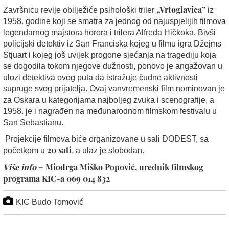
„Vrtoglavica”
Završnicu revije obilježiće psihološki triler
iz
1958. godine koji se smatra za jednog od najuspjelijih filmova
legendarnog majstora horora i trilera Alfreda Hičkoka.
Bivši
policijski detektiv iz San Franciska kojeg u filmu igra Džejms
Stjuart i kojeg još uvijek progone sjećanja na tragediju koja
se dogodila tokom njegove dužnosti,
ponovo je angažovan u
ulozi detektiva ovog puta da
istražuje čudne aktivnosti
supruge svog prijatelja
. Ovaj vanvremenski film nominovan je
za Oskara u kategorijama najboljeg zvuka i scenografije, a
1958. je i nagrađen na međunarodnom filmskom festivalu u
San Sebastianu.
Projekcije filmova biće organizovane u sali DODEST, sa
20 sati
početkom u
, a ulaz je slobodan.
Više info
– Miodrga Miško Popović, urednik filmskog
programa KIC-a 069 014 832
KIC Budo Tomović