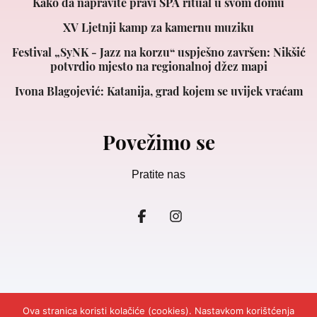
Kako da napravite pravi SPA ritual u svom domu
XV Ljetnji kamp za kamernu muziku
Festival „SyNK - Jazz na korzu“ uspješno završen: Nikšić
potvrdio mjesto na regionalnoj džez mapi
Ivona Blagojević: Katanija, grad kojem se uvijek vraćam
Povežimo se
Pratite nas
Ova stranica koristi kolačiće (cookies). Nastavkom korištćenja