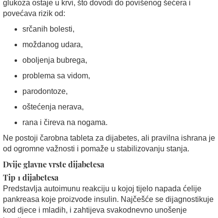
glukoza ostaje u krvi, što dovodi do povišenog šećera i
povećava rizik od:
srčanih bolesti,
moždanog udara,
oboljenja bubrega,
problema sa vidom,
parodontoze,
oštećenja nerava,
rana i čireva na nogama.
Ne postoji čarobna tableta za dijabetes, ali pravilna ishrana je
od ogromne važnosti i pomaže u stabilizovanju stanja.
Dvije glavne vrste dijabetesa
Tip 1 dijabetesa
Predstavlja autoimunu reakciju u kojoj tijelo napada ćelije
pankreasa koje proizvode insulin. Najčešće se dijagnostikuje
kod djece i mladih, i zahtijeva svakodnevno unošenje