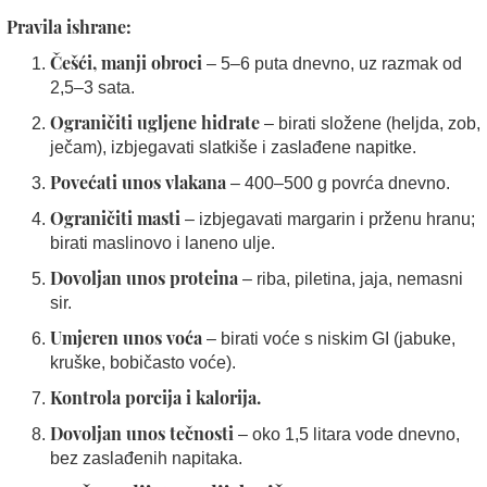
Pravila ishrane:
Češći, manji obroci
– 5–6 puta dnevno, uz razmak od
2,5–3 sata.
Ograničiti ugljene hidrate
– birati složene (heljda, zob,
ječam), izbjegavati slatkiše i zaslađene napitke.
Povećati unos vlakana
– 400–500 g povrća dnevno.
Ograničiti masti
– izbjegavati margarin i prženu hranu;
birati maslinovo i laneno ulje.
Dovoljan unos proteina
– riba, piletina, jaja, nemasni
sir.
Umjeren unos voća
– birati voće s niskim GI (jabuke,
kruške, bobičasto voće).
Kontrola porcija i kalorija.
Dovoljan unos tečnosti
– oko 1,5 litara vode dnevno,
bez zaslađenih napitaka.