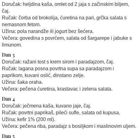
Doručak: heljdina kaša, omlet od 2 jaja s začinskim biljem,
čaj.
Ručak: čorba od brokolija, ćuretina na pari, grčka salata s
nemasnom fetom.
Užina: pola narandže ili jogurt bez šećera.
Večera: govedina s povrćem, salata od šargarepe i jabuke s
limunom.
Dan 3
Doručak: ražani tost s krem sirom i paradajzom, čaj.
Ručak: lagana posna povrtna supa sa paradajzom i
paprikom, kuvani oslić, dinstano zelje.
Užina: šaka oraha.
Večera: pečena ćuretina, krastavac i zelena salata.
Dan 4
Doručak: ječmena kaša, kuvano jaje, čaj.
Ručak: povrtni paprikaš, pileći sufle, salata od kupusa.
Užina: kefir 1% (200 ml).
Večera: pečena riba, paradajz s bosiljkom i maslinovim uljem.
Dan 5