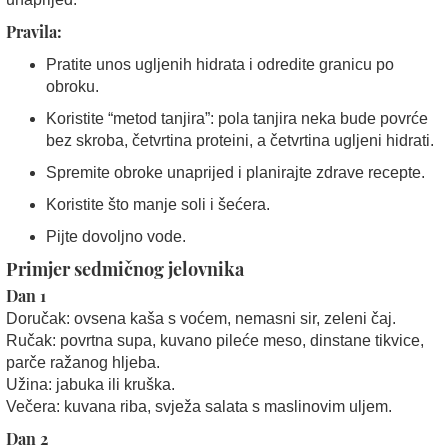
Pravila:
Pratite unos ugljenih hidrata i odredite granicu po
obroku.
Koristite “metod tanjira”: pola tanjira neka bude povrće
bez skroba, četvrtina proteini, a četvrtina ugljeni hidrati.
Spremite obroke unaprijed i planirajte zdrave recepte.
Koristite što manje soli i šećera.
Pijte dovoljno vode.
Primjer sedmičnog jelovnika
Dan 1
Doručak: ovsena kaša s voćem, nemasni sir, zeleni čaj.
Ručak: povrtna supa, kuvano pileće meso, dinstane tikvice,
parče ražanog hljeba.
Užina: jabuka ili kruška.
Večera: kuvana riba, svježa salata s maslinovim uljem.
Dan 2