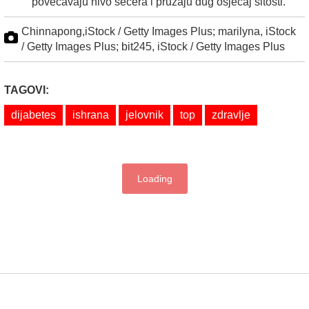
povećavaju nivo šećera i pružaju dug osjećaj sitosti.
Chinnapong,iStock / Getty Images Plus; marilyna, iStock
/ Getty Images Plus; bit245, iStock / Getty Images Plus
TAGOVI:
dijabetes
ishrana
jelovnik
top
zdravlje
Loading