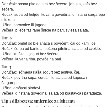
Doručak: posna pita od sira bez šećera, jabuka, kafa bez
šećera.
Ručak: supa od heljde, kuvana govedina, dinstana šargarepa
s lukom.
Užina: borovnice ili jagode.
Večera: pileće faširane šnicle na pari, svježa salata.
Dan 6
Doručak: omlet od bjelanaca s povrćem, čaj od kamilice.
Ručak: čorba od karfiola, pečena piletina, salata od cvekle.
Užina: kruška ili jogurt bez šećera.
Večera: kuvana riba, povrće na pari.
Dan 7
Doručak: ječmena kaša, jogurt bez aditiva, čaj.
Ručak: povrtna supa, ćureći file, salata od kupusa i
šargarepe.
Užina: orašasti plodovi.
Večera: dinstana govedina, salata od krastavca i paradajza.
Tip 1 dijabetesa: smjernice za ishranu