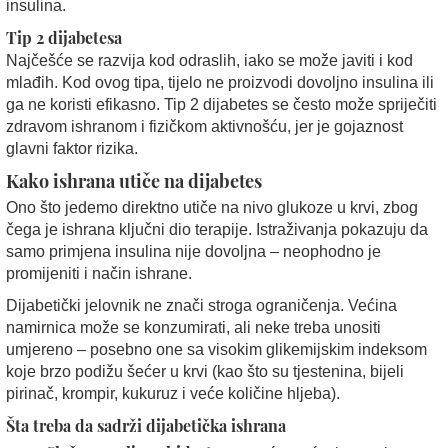
insulina.
Tip 2 dijabetesa
Najčešće se razvija kod odraslih, iako se može javiti i kod
mlađih. Kod ovog tipa, tijelo ne proizvodi dovoljno insulina ili
ga ne koristi efikasno. Tip 2 dijabetes se često može spriječiti
zdravom ishranom i fizičkom aktivnošću, jer je gojaznost
glavni faktor rizika.
Kako ishrana utiče na dijabetes
Ono što jedemo direktno utiče na nivo glukoze u krvi, zbog
čega je ishrana ključni dio terapije. Istraživanja pokazuju da
samo primjena insulina nije dovoljna – neophodno je
promijeniti i način ishrane.
Dijabetički jelovnik ne znači stroga ograničenja. Većina
namirnica može se konzumirati, ali neke treba unositi
umjereno – posebno one sa visokim glikemijskim indeksom
koje brzo podižu šećer u krvi (kao što su tjestenina, bijeli
pirinač, krompir, kukuruz i veće količine hljeba).
Šta treba da sadrži dijabetička ishrana