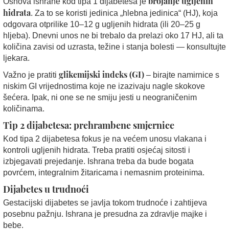
brojanje ugljenih
Osnova ishrane kod tipa 1 dijabetesa je
hidrata
. Za to se koristi jedinica „hlebna jedinica“ (HJ), koja
odgovara otprilike 10–12 g ugljenih hidrata (ili 20–25 g
hljeba). Dnevni unos ne bi trebalo da prelazi oko 17 HJ, ali ta
količina zavisi od uzrasta, težine i stanja bolesti — konsultujte
ljekara.
glikemijski indeks (GI)
Važno je pratiti
– birajte namirnice s
niskim GI vrijednostima koje ne izazivaju nagle skokove
šećera. Ipak, ni one se ne smiju jesti u neograničenim
količinama.
Tip 2 dijabetesa: prehrambene smjernice
Kod tipa 2 dijabetesa fokus je na većem unosu vlakana i
kontroli ugljenih hidrata. Treba pratiti osjećaj sitosti i
izbjegavati prejedanje. Ishrana treba da bude bogata
povrćem, integralnim žitaricama i nemasnim proteinima.
Dijabetes u trudnoći
Gestacijski dijabetes se javlja tokom trudnoće i zahtijeva
posebnu pažnju. Ishrana je presudna za zdravlje majke i
bebe.