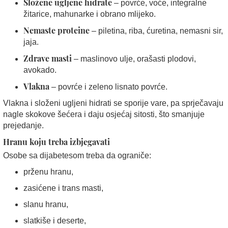
Složene ugljene hidrate
– povrće, voće, integralne
žitarice, mahunarke i obrano mlijeko.
Nemaste proteine
– piletina, riba, ćuretina, nemasni sir,
jaja.
Zdrave masti
– maslinovo ulje, orašasti plodovi,
avokado.
Vlakna
– povrće i zeleno lisnato povrće.
Vlakna i složeni ugljeni hidrati se sporije vare, pa sprječavaju
nagle skokove šećera i daju osjećaj sitosti, što smanjuje
prejedanje.
Hranu koju treba izbjegavati
Osobe sa dijabetesom treba da ograniče:
prženu hranu,
zasićene i trans masti,
slanu hranu,
slatkiše i deserte,