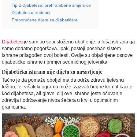
Tip 2 dijabetesa: prehrambene smjernice
Dijabetes u trudnoći
Preporučene dijete za dijabetičare
Dijabetes
je sam po sebi složeno oboljenje, a loša ishrana ga
samo dodatno pogoršava. Ipak, postoji poseban sistem
ishrane prilagođen ovoj bolesti. Ovdje su objašnjene osnove
dijabetičke ishrane i primjer sedmičnog jelovnika.
Dijabetička ishrana nije dijeta za mršavljenje
Tačno je da pomaže oboljelima da održe zdravu tjelesnu
težinu, jer višak kilograma može izazvati brojne komplikacije
kod dijabetesa, ali glavni cilj ove ishrane jeste očuvanje
zdravlja i održavanje nivoa šećera u krvi u optimalnim
granicama.