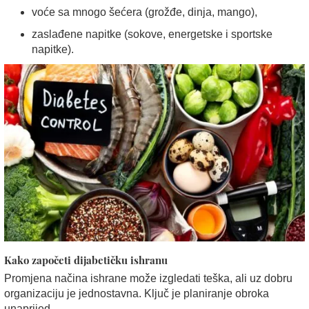
voće sa mnogo šećera (grožđe, dinja, mango),
zaslađene napitke (sokove, energetske i sportske
napitke).
Kako započeti dijabetičku ishranu
Promjena načina ishrane može izgledati teška, ali uz dobru
organizaciju je jednostavna. Ključ je planiranje obroka
unaprijed.