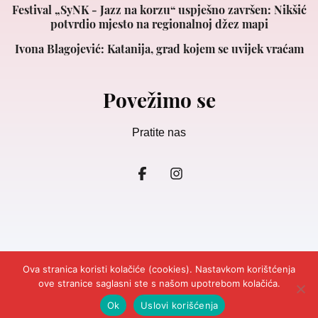
Festival „SyNK - Jazz na korzu“ uspješno završen: Nikšić
potvrdio mjesto na regionalnoj džez mapi
Ivona Blagojević: Katanija, grad kojem se uvijek vraćam
Povežimo se
Pratite nas
Ova stranica koristi kolačiće (cookies). Nastavkom korištćenja
ove stranice saglasni ste s našom upotrebom kolačića.
© 2026
Ljepota&Zdravlje Crna Gora.
Design and Development
Cubes.
Impresum
Marketing
Kontakt
Odricanje odgovornosti
Ok
Uslovi korišćenja