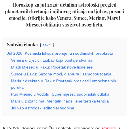
Horoskop za jul 2026: detaljan astrološki pregled
planetarnih kretanja i njihovog uticaja na ljubav, posao i
emocije. Otkrijte kako Venera, Sunce, Merkur, Mars i
Mjeseci oblikuju vaš život ovog ljeta.
Sadržaj članka
sakrij
Jul 2026: Kosmički luksuz promjena i sudbinskih preokreta
Venera u Djevici: Ljubav koja postaje stvarna
Mladi Mjesec u Raku: Početak nove lične ere
Sunce u Lavu: Sezona moći, glamura i samopouzdanja
Merkur direktan u Raku: Povratak prošlosti i emocionalnih
poruka
Pun Mjesec u Vodoliji: Supermjesec sudbinskih odluka
Mars u Blizancima: Mentalni haos i energetska tenzija
Jul kao astrološki editorijal sudbine
Jul 2026. donosi kozmički spektakl promjena: od
Venere
u