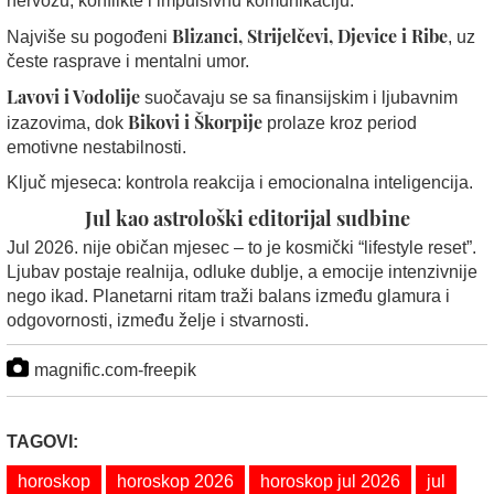
nervozu, konflikte i impulsivnu komunikaciju.
Blizanci, Strijelčevi, Djevice i Ribe
Najviše su pogođeni
, uz
česte rasprave i mentalni umor.
Lavovi i Vodolije
suočavaju se sa finansijskim i ljubavnim
Bikovi i Škorpije
izazovima, dok
prolaze kroz period
emotivne nestabilnosti.
Ključ mjeseca: kontrola reakcija i emocionalna inteligencija.
Jul kao astrološki editorijal sudbine
Jul 2026. nije običan mjesec – to je kosmički “lifestyle reset”.
Ljubav postaje realnija, odluke dublje, a emocije intenzivnije
nego ikad. Planetarni ritam traži balans između glamura i
odgovornosti, između želje i stvarnosti.
magnific.com-freepik
TAGOVI:
horoskop
horoskop 2026
horoskop jul 2026
jul