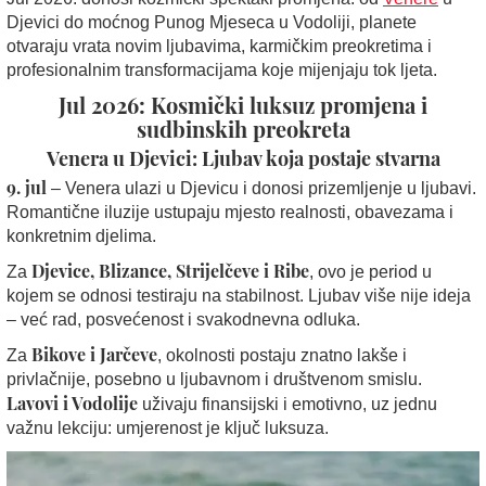
Djevici do moćnog Punog Mjeseca u Vodoliji, planete
otvaraju vrata novim ljubavima, karmičkim preokretima i
profesionalnim transformacijama koje mijenjaju tok ljeta.
Jul 2026: Kosmički luksuz promjena i
sudbinskih preokreta
Venera u Djevici: Ljubav koja postaje stvarna
9. jul
– Venera ulazi u Djevicu i donosi prizemljenje u ljubavi.
Romantične iluzije ustupaju mjesto realnosti, obavezama i
konkretnim djelima.
Djevice, Blizance, Strijelčeve i Ribe
Za
, ovo je period u
kojem se odnosi testiraju na stabilnost. Ljubav više nije ideja
– već rad, posvećenost i svakodnevna odluka.
Bikove i Jarčeve
Za
, okolnosti postaju znatno lakše i
privlačnije, posebno u ljubavnom i društvenom smislu.
Lavovi i Vodolije
uživaju finansijski i emotivno, uz jednu
važnu lekciju: umjerenost je ključ luksuza.