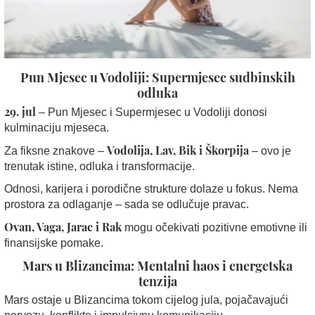
Pun Mjesec u Vodoliji: Supermjesec sudbinskih
odluka
29. jul
– Pun Mjesec i Supermjesec u Vodoliji donosi
kulminaciju mjeseca.
Vodolija, Lav, Bik i Škorpija
Za fiksne znakove –
– ovo je
trenutak istine, odluka i transformacije.
Odnosi, karijera i porodične strukture dolaze u fokus. Nema
prostora za odlaganje – sada se odlučuje pravac.
Ovan, Vaga, Jarac i Rak
mogu očekivati pozitivne emotivne ili
finansijske pomake.
Mars u Blizancima: Mentalni haos i energetska
tenzija
Mars ostaje u Blizancima tokom cijelog jula, pojačavajući