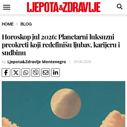
HOME
BLOG
Horoskop jul 2026: Planetarni luksuzni
preokreti koji redefinišu ljubav, karijeru i
sudbinu
by
Ljepota&Zdravlje Montenegro
|
29.06.2026