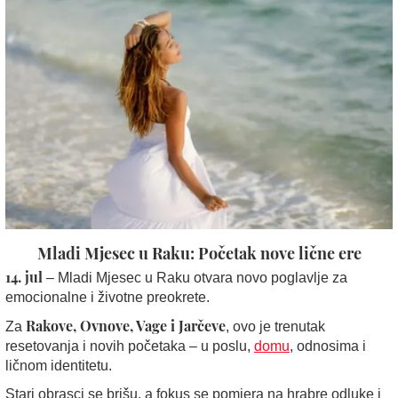
Mladi Mjesec u Raku: Početak nove lične ere
14. jul
– Mladi Mjesec u Raku otvara novo poglavlje za
emocionalne i životne preokrete.
Rakove, Ovnove, Vage i Jarčeve
Za
, ovo je trenutak
resetovanja i novih početaka – u poslu,
domu
, odnosima i
ličnom identitetu.
Stari obrasci se brišu, a fokus se pomjera na hrabre odluke i