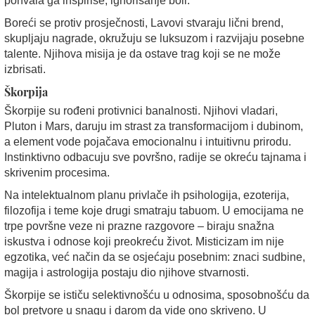
pohvala ga inspiriše, ignorisanje boli.
Boreći se protiv prosječnosti, Lavovi stvaraju lični brend,
skupljaju nagrade, okružuju se luksuzom i razvijaju posebne
talente. Njihova misija je da ostave trag koji se ne može
izbrisati.
Škorpija
Škorpije su rođeni protivnici banalnosti. Njihovi vladari,
Pluton i Mars, daruju im strast za transformacijom i dubinom,
a element vode pojačava emocionalnu i intuitivnu prirodu.
Instinktivno odbacuju sve površno, radije se okreću tajnama i
skrivenim procesima.
Na intelektualnom planu privlače ih psihologija, ezoterija,
filozofija i teme koje drugi smatraju tabuom. U emocijama ne
trpe površne veze ni prazne razgovore – biraju snažna
iskustva i odnose koji preokreću život. Misticizam im nije
egzotika, već način da se osjećaju posebnim: znaci sudbine,
magija i astrologija postaju dio njihove stvarnosti.
Škorpije se ističu selektivnošću u odnosima, sposobnošću da
bol pretvore u snagu i darom da vide ono skriveno. U