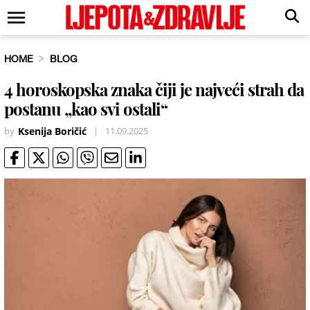
HOME
BLOG
4 horoskopska znaka čiji je najveći strah da
postanu „kao svi ostali“
by
Ksenija Boričić
|
11.09.2025