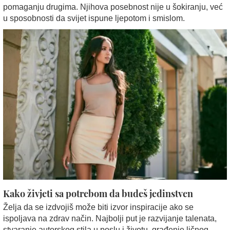
pomaganju drugima. Njihova posebnost nije u šokiranju, već
u sposobnosti da svijet ispune ljepotom i smislom.
Kako živjeti sa potrebom da budeš jedinstven
Želja da se izdvojiš može biti izvor inspiracije ako se
ispoljava na zdrav način. Najbolji put je razvijanje talenata,
stvaranje autorskog stila u poslu i životu, građenje ličnog