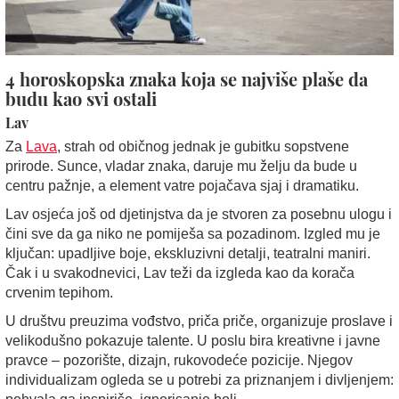
4 horoskopska znaka koja se najviše plaše da
budu kao svi ostali
Lav
Za
Lava
, strah od običnog jednak je gubitku sopstvene
prirode. Sunce, vladar znaka, daruje mu želju da bude u
centru pažnje, a element vatre pojačava sjaj i dramatiku.
Lav osjeća još od djetinjstva da je stvoren za posebnu ulogu i
čini sve da ga niko ne pomiješa sa pozadinom. Izgled mu je
ključan: upadljive boje, ekskluzivni detalji, teatralni maniri.
Čak i u svakodnevici, Lav teži da izgleda kao da korača
crvenim tepihom.
U društvu preuzima vođstvo, priča priče, organizuje proslave i
velikodušno pokazuje talente. U poslu bira kreativne i javne
pravce – pozorište, dizajn, rukovodeće pozicije. Njegov
individualizam ogleda se u potrebi za priznanjem i divljenjem: