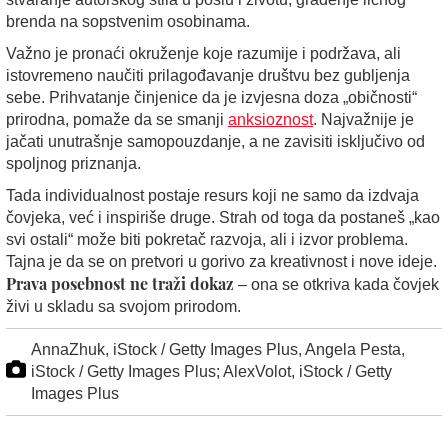
brenda na sopstvenim osobinama.
Važno je pronaći okruženje koje razumije i podržava, ali
istovremeno naučiti prilagođavanje društvu bez gubljenja
sebe. Prihvatanje činjenice da je izvjesna doza „običnosti“
prirodna, pomaže da se smanji
anksioznost
. Najvažnije je
jačati unutrašnje samopouzdanje, a ne zavisiti isključivo od
spoljnog priznanja.
Tada individualnost postaje resurs koji ne samo da izdvaja
čovjeka, već i inspiriše druge. Strah od toga da postaneš „kao
svi ostali“ može biti pokretač razvoja, ali i izvor problema.
Tajna je da se on pretvori u gorivo za kreativnost i nove ideje.
Prava posebnost ne traži dokaz
– ona se otkriva kada čovjek
živi u skladu sa svojom prirodom.
AnnaZhuk, iStock / Getty Images Plus, Angela Pesta,
iStock / Getty Images Plus; AlexVolot, iStock / Getty
Images Plus