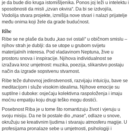
je da bude dio kruga istomišljenika. Ponos joj leži u intelektu i
sposobnosti da misli „izvan okvira“. Da bi se izdvojila,
Vodolija stvara projekte, izmišlja nove stvari i nalazi prijatelje
među onima koji žele da grade budućnost.
Ribe
Ribe se ne plaše da budu „kao svi ostali“ u običnom smislu –
njihov strah je dublji: da se utope u grubom svijetu
materijalnih interesa. Pod vladavinom Neptuna, žive u
prostoru snova i inspiracije. Njihova individualnost se
izražava kroz umjetnost: muzika, poezija, slikarstvo postaju
način da izgrade sopstvenu stvarnost.
Ribe teže duhovnoj jedinstvenosti, razvijaju intuiciju, bave se
meditacijom i služe visokim idealima. Njihove emocije su
suptilne i duboke: osjećaju kolektivna raspoloženja i imaju
moćnu empatiju koju drugi teško mogu dostići.
Posebnost Riba je u tome što romantizuju život i vjeruju u
svoju misiju. Da ne bi postale dio „mase“, odlaze u snove,
okružuju se kreativnim ljudima i stvaraju atmosferu magije. U
profesijama pronalaze sebe u umjetnosti, psihologiji i