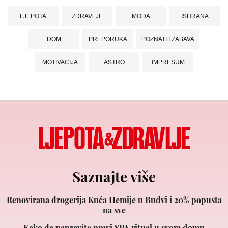
LJEPOTA
ZDRAVLJE
MODA
ISHRANA
DOM
PREPORUKA
POZNATI I ZABAVA
MOTIVACIJA
ASTRO
IMPRESUM
Saznajte više
Renovirana drogerija Kuća Hemije u Budvi i 20% popusta
na sve
Kako da napravite pravi SPA ritual u svom domu