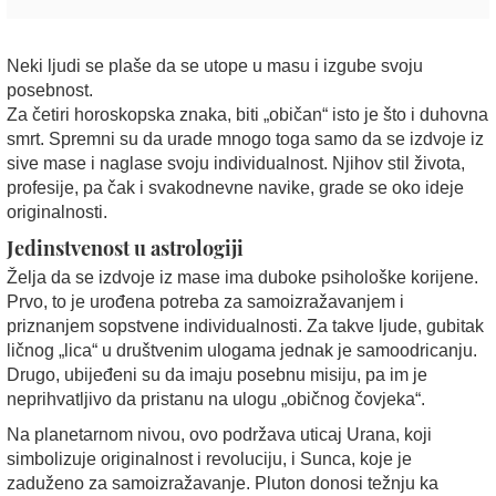
Neki ljudi se plaše da se utope u masu i izgube svoju
posebnost.
Za četiri horoskopska znaka, biti „običan“ isto je što i duhovna
smrt. Spremni su da urade mnogo toga samo da se izdvoje iz
sive mase i naglase svoju individualnost. Njihov stil života,
profesije, pa čak i svakodnevne navike, grade se oko ideje
originalnosti.
Jedinstvenost u astrologiji
Želja da se izdvoje iz mase ima duboke psihološke korijene.
Prvo, to je urođena potreba za samoizražavanjem i
priznanjem sopstvene individualnosti. Za takve ljude, gubitak
ličnog „lica“ u društvenim ulogama jednak je samoodricanju.
Drugo, ubijeđeni su da imaju posebnu misiju, pa im je
neprihvatljivo da pristanu na ulogu „običnog čovjeka“.
Na planetarnom nivou, ovo podržava uticaj Urana, koji
simbolizuje originalnost i revoluciju, i Sunca, koje je
zaduženo za samoizražavanje. Pluton donosi težnju ka