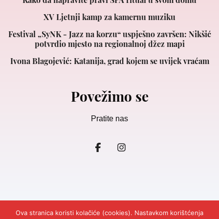
XV Ljetnji kamp za kamernu muziku
Festival „SyNK - Jazz na korzu“ uspješno završen: Nikšić
potvrdio mjesto na regionalnoj džez mapi
Ivona Blagojević: Katanija, grad kojem se uvijek vraćam
Povežimo se
Pratite nas
Ova stranica koristi kolačiće (cookies). Nastavkom korištćenja