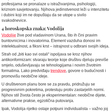
profesijama se pronalaze u istraživanjima, psihologiji,
kriznom savjetovanju. Njihova jedinstvenost leži u intenzitetu
i dubini koji im ne dopuštaju da se utope u sivilo
svakodnevice.
4 horoskopska znaka: Vodolija
Vodolije
žive pod vladavinom Urana, što ih čini pravim
buntovnicima i inovatorima. Element vazduha donosi im
intelektualnost, a fiksni krst – istrajnost u odbrani svojih ideja.
Strah od „biti kao svi ostali“ ispoljava se kroz njihov
antikonformizam: stvaraju teorije koje društvu djeluju previše
smjelo, oduševljavaju se tehnologijama i novim životnim
formatima. Lako predviđaju
trendove
, govore o budućnosti i
promovišu neobične ideje.
U društvenom planu bore se za pravdu, pridružuju se
progresivnim pokretima, protestuju protiv zastarjelih normi.
Njihov stil života često je eksperimentalan: neobične dijete,
alternativne prakse, egzotična putovanja.
Ipak, Vodolija rijetko ostaje potpuni individualista – važno joj