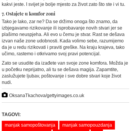
kakvi jeste. I svijet je bolje mjesto za život zato što ste i vi tu.
7. Ostajete u komfor zoni
Tako je lako, zar ne? Da se ​​držimo onoga što znamo, da
izbjegavamo rizikovanje ili isprobavanje novih stvari jer se
plašimo neuspjeha. Ali evo u čemu je stvar. Rast se dešava
izvan naše zone udobnosti. Kada volimo sebe, razumijemo
da je u redu rizikovati i praviti greške. Na kraju krajeva, tako
učimo, rastemo i otkrivamo svoj pravi potencijal.
Zato se usudite da izađete van svoje zone komfora. Možda je
u početku neprijatno, ali tu se dešava magija. Zapamtite,
zaslužujete ljubav, poštovanje i sve dobre stvari koje život
nudi.
OksanaTkachova/gettyimages.co.uk
TAGOVI:
manjak samopoštovanja
manjak samopouzdanja