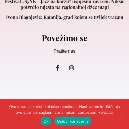
Festival „SyNK - Jazz na korzu“ uspješno završen: Nikšić
potvrdio mjesto na regionalnoj džez mapi
Ivona Blagojević: Katanija, grad kojem se uvijek vraćam
Povežimo se
Pratite nas
Ova stranica koristi kolačiće (cookies). Nastavkom korištćenja
ove stranice saglasni ste s našom upotrebom kolačića.
© 2026
Ljepota&Zdravlje Crna Gora.
Design and Development
Cubes.
Impresum
Marketing
Kontakt
Odricanje odgovornosti
Ok
Uslovi korišćenja