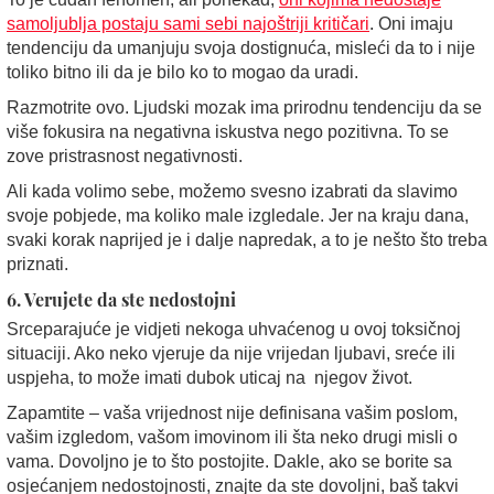
samoljublja postaju sami sebi najoštriji kritičari
. Oni imaju
tendenciju da umanjuju svoja dostignuća, misleći da to i nije
toliko bitno ili da je bilo ko to mogao da uradi.
Razmotrite ovo. Ljudski mozak ima prirodnu tendenciju da se
više fokusira na negativna iskustva nego pozitivna. To se
zove pristrasnost negativnosti.
Ali kada volimo sebe, možemo svesno izabrati da slavimo
svoje pobjede, ma koliko male izgledale. Jer na kraju dana,
svaki korak naprijed je i dalje napredak, a to je nešto što treba
priznati.
6. Verujete da ste nedostojni
Srceparajuće je vidjeti nekoga uhvaćenog u ovoj toksičnoj
situaciji. Ako neko vjeruje da nije vrijedan ljubavi, sreće ili
uspjeha, to može imati dubok uticaj na njegov život.
Zapamtite – vaša vrijednost nije definisana vašim poslom,
vašim izgledom, vašom imovinom ili šta neko drugi misli o
vama. Dovoljno je to što postojite. Dakle, ako se borite sa
osjećanjem nedostojnosti, znajte da ste dovoljni, baš takvi