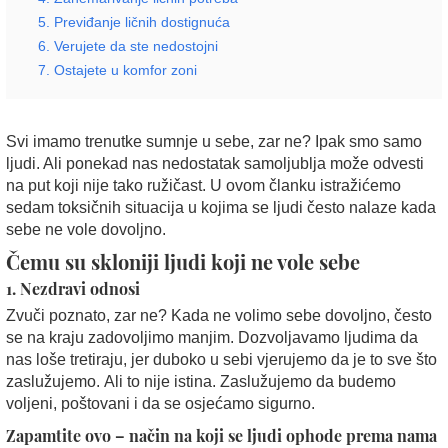
5. Previđanje ličnih dostignuća
6. Verujete da ste nedostojni
7. Ostajete u komfor zoni
Svi imamo trenutke sumnje u sebe, zar ne? Ipak smo samo
ljudi. Ali ponekad nas nedostatak samoljublja može odvesti
na put koji nije tako ružičast. U ovom članku istražićemo
sedam toksičnih situacija u kojima se ljudi često nalaze kada
sebe ne vole dovoljno.
Čemu su skloniji ljudi koji ne vole sebe
1. Nezdravi odnosi
Zvuči poznato, zar ne? Kada ne volimo sebe dovoljno, često
se na kraju zadovoljimo manjim. Dozvoljavamo ljudima da
nas loše tretiraju, jer duboko u sebi vjerujemo da je to sve što
zaslužujemo. Ali to nije istina. Zaslužujemo da budemo
voljeni, poštovani i da se osjećamo sigurno.
Zapamtite ovo – način na koji se ljudi ophode prema nama