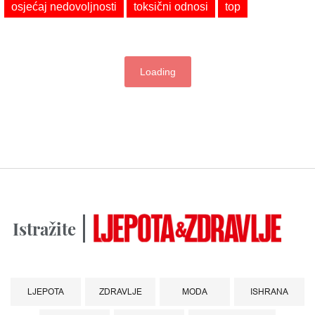
osjećaj nedovoljnosti
toksični odnosi
top
Loading
Istražite
LJEPOTA
ZDRAVLJE
MODA
ISHRANA