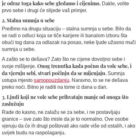
je odraz toga kako sebe gledamo i cijenimo.
Dakle, volite
prvo sebe i drugi će slijede vaš primjer.
2. Stalna sumnja u sebe
Pređimo na drugu situaciju – stalna sumnja u sebe. Bilo da
se radi o odluci koja se tiče karijere ili banalom izboru šta
obući tog dana za odlazak na posao, neke ljude užasno muči
sumnja u sebe.
A zašto se to dešava? Zato što ne cijene dovoljno sebe i
Onog trenutka kada počnu da vole sebe, i
svoje mišljenje.
da vjeruju sebi, stvari počinju da se mijenjaju.
Sumnja
ustupa mjesto
samopouzdanju
. Naravno, to se ne dešava
preko noći. Bitno je raditi na tome iz dana u dan.
3.
Ljudi koji ne vole sebe prihvataju manje od onoga što
zaslužuju
Rade do kasno, ne zalažu se za sebe, i ne postavljaju
granice – sve zato što misle da je to normalno. Ove osobe
vjeruju da će ih drugi poštovati ako rade više od ostalih, i ako
uvijek budu na raspolaganju.