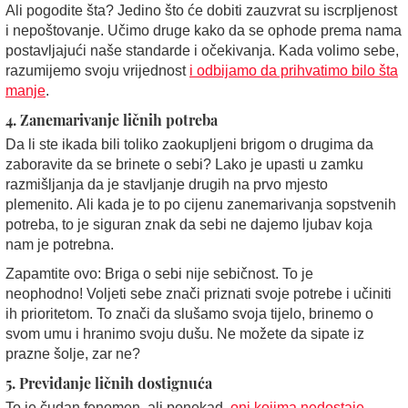
Ali pogodite šta? Jedino što će dobiti zauzvrat su iscrpljenost
i nepoštovanje. Učimo druge kako da se ophode prema nama
postavljajući naše standarde i očekivanja. Kada volimo sebe,
razumijemo svoju vrijednost
i odbijamo da prihvatimo bilo šta
manje
.
4. Zanemarivanje ličnih potreba
Da li ste ikada bili toliko zaokupljeni brigom o drugima da
zaboravite da se brinete o sebi? Lako je upasti u zamku
razmišljanja da je stavljanje drugih na prvo mjesto
plemenito. Ali kada je to po cijenu zanemarivanja sopstvenih
potreba, to je siguran znak da sebi ne dajemo ljubav koja
nam je potrebna.
Zapamtite ovo: Briga o sebi nije sebičnost. To je
neophodno! Voljeti sebe znači priznati svoje potrebe i učiniti
ih prioritetom. To znači da slušamo svoja tijelo, brinemo o
svom umu i hranimo svoju dušu. Ne možete da sipate iz
prazne šolje, zar ne?
5. Previđanje ličnih dostignuća
To je čudan fenomen, ali ponekad,
oni kojima nedostaje