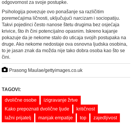
odgovornost za svoje postupke.
Psihologija povezuje ovo ponašanje sa različitim
poremećajima ličnosti, uključujući narcizam i sociopatiju.
Takvi pojedinci često nanose štetu drugima bez osjećaja
krivice, što ih čini potencijalno opasnim. Iskreno kajanje
pokazuje da je nekome stalo do uticaja svojih postupaka na
druge. Ako nekome nedostaje ova osnovna ljudska osobina,
to je jasan znak da možda nije tako dobra osoba kao što se
čini.
Prasong Maulae/gettyimages.co.uk
TAGOVI:
dvolične osobe
izigravanje žrtve
Kako prepoznati dvolične ljude
kritičnost
lažni prijatelj
manjak empatije
top
zajedljivost