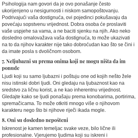
Psihologija nam govori da je ovo ponašanje često
ukorijenjeno u nesigurnosti i niskom samopoštovanju.
Podrivajući vaša dostignuća, ovi pojedinci pokušavaju da
povećaju sopstvenu vrijednost. Dobra osoba će proslaviti
vaše uspjehe sa vama, a ne baciti sjenku na njih. Ako neko
dosledno omalovažava vaša dostignuća, to može ukazivati
na to da njihov karakter nije tako dobroćudan kao što se čini i
da imate posla s dvoličnom osobom.
7. Neljubazni su prema onima koji ne mogu ništa da im
ponude
Ljudi koji su samo ljubazni i poštuju one od kojih nešto žele
nisu istinski dobri ljudi. Oni gledaju na ljubaznost kao na
sredstvo za ličnu korist, a ne kao inherentnu vrijednost.
Gledajte kako se ljudi ponašaju prema konobarima, portirima,
spremačicama. To može otkriti mnogo više o njihovom
karakteru nego što bi njihove riječi ikada mogle.
8. Oni su dosledno nepošteni
Iskrenost je kamen temeljac svake veze, bilo lične ili
profesionalne. Vjerujemo ljudima koji su iskreni i