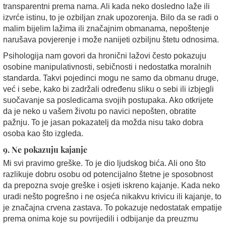
transparentni prema nama. Ali kada neko dosledno laže ili
izvrće istinu, to je ozbiljan znak upozorenja. Bilo da se radi o
malim bijelim lažima ili značajnim obmanama, nepoštenje
narušava povjerenje i može nanijeti ozbiljnu štetu odnosima.
Psihologija nam govori da hronični lažovi često pokazuju
osobine manipulativnosti, sebičnosti i nedostatka moralnih
standarda. Takvi pojedinci mogu ne samo da obmanu druge,
već i sebe, kako bi zadržali određenu sliku o sebi ili izbjegli
suočavanje sa posledicama svojih postupaka. Ako otkrijete
da je neko u vašem životu po navici nepošten, obratite
pažnju. To je jasan pokazatelj da možda nisu tako dobra
osoba kao što izgleda.
9. Ne pokazuju kajanje
Mi svi pravimo greške. To je dio ljudskog bića. Ali ono što
razlikuje dobru osobu od potencijalno štetne je sposobnost
da prepozna svoje greške i osjeti iskreno kajanje. Kada neko
uradi nešto pogrešno i ne osjeća nikakvu krivicu ili kajanje, to
je značajna crvena zastava. To pokazuje nedostatak empatije
prema onima koje su povrijedili i odbijanje da preuzmu