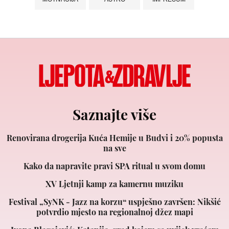
Saznajte više
Renovirana drogerija Kuća Hemije u Budvi i 20% popusta
na sve
Kako da napravite pravi SPA ritual u svom domu
XV Ljetnji kamp za kamernu muziku
Festival „SyNK - Jazz na korzu“ uspješno završen: Nikšić
potvrdio mjesto na regionalnoj džez mapi