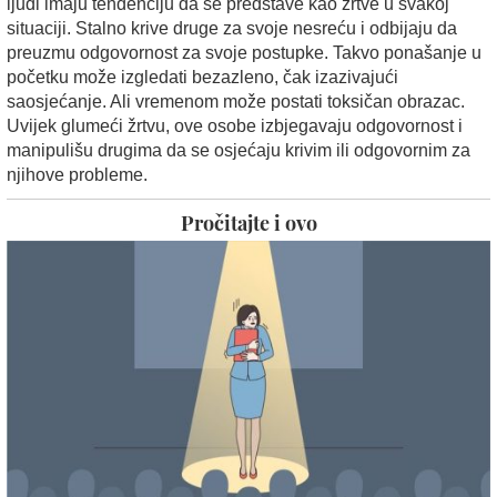
ljudi imaju tendenciju da se predstave kao žrtve u svakoj
situaciji. Stalno krive druge za svoje nesreću i odbijaju da
preuzmu odgovornost za svoje postupke. Takvo ponašanje u
početku može izgledati bezazleno, čak izazivajući
saosjećanje. Ali vremenom može postati toksičan obrazac.
Uvijek glumeći žrtvu, ove osobe izbjegavaju odgovornost i
manipulišu drugima da se osjećaju krivim ili odgovornim za
njihove probleme.
Pročitajte i ovo