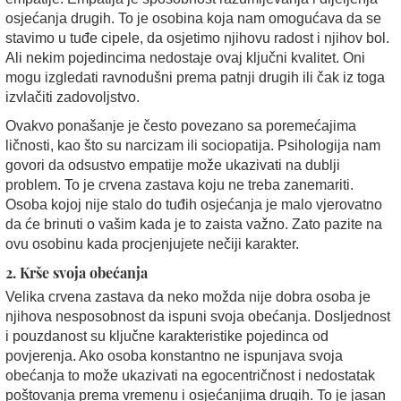
osjećanja drugih. To je osobina koja nam omogućava da se
stavimo u tuđe cipele, da osjetimo njihovu radost i njihov bol.
Ali nekim pojedincima nedostaje ovaj ključni kvalitet. Oni
mogu izgledati ravnodušni prema patnji drugih ili čak iz toga
izvlačiti zadovoljstvo.
Ovakvo ponašanje je često povezano sa poremećajima
ličnosti, kao što su narcizam ili sociopatija. Psihologija nam
govori da odsustvo empatije može ukazivati na dublji
problem. To je crvena zastava koju ne treba zanemariti.
Osoba kojoj nije stalo do tuđih osjećanja je malo vjerovatno
da će brinuti o vašim kada je to zaista važno. Zato pazite na
ovu osobinu kada procjenjujete nečiji karakter.
2. Krše svoja obećanja
Velika crvena zastava da neko možda nije dobra osoba je
njihova nesposobnost da ispuni svoja obećanja. Dosljednost
i pouzdanost su ključne karakteristike pojedinca od
povjerenja. Ako osoba konstantno ne ispunjava svoja
obećanja to može ukazivati na egocentričnost i nedostatak
poštovanja prema vremenu i osjećanjima drugih. To je jasan