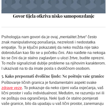
Govor tijela otkriva nisko samopouzdanje
Psihologija nam govori da je ovaj „mentalitet žrtve“ često
znak manipulativnog ponašanja, nezrelosti i nedostatka
empatije. To je ključni pokazatelj da neko možda nije tako
dobrodušan kao što se u početku čini. Ako naiđete na nekoga
ko se čini da je stalno zaglavljen u ulozi žrtve, budite oprezni.
To može signalizirati dublje probleme sa njihovim karakterom.
I ukazivati na to da imate posla s dvoličnom osobom.
5. Kako prepoznati dvolične ljude: Ne poštuju vaše granice
Poštovanje ličnih granica je fundamentalni aspekt svake
zdrave veze
. To pokazuje da neko cijeni vaša osjećanja, vaš
lični prostor i vašu individualnost. Međutim, ne razumiju svi ili
ne poštuju ova ograničenja. Neki ljudi će stalno pomjerati
vaše granice, bilo da upadaju u vaš lični prostor, zanemaruju