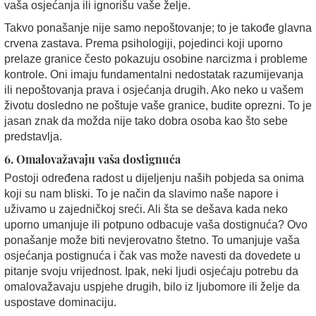
vaša osjećanja ili ignorišu vaše želje.
Takvo ponašanje nije samo nepoštovanje; to je takođe glavna
crvena zastava. Prema psihologiji, pojedinci koji uporno
prelaze granice često pokazuju osobine narcizma i probleme
kontrole. Oni imaju fundamentalni nedostatak razumijevanja
ili nepoštovanja prava i osjećanja drugih. Ako neko u vašem
životu dosledno ne poštuje vaše granice, budite oprezni. To je
jasan znak da možda nije tako dobra osoba kao što sebe
predstavlja.
6. Omalovažavaju vaša dostignuća
Postoji određena radost u dijeljenju naših pobjeda sa onima
koji su nam bliski. To je način da slavimo naše napore i
uživamo u zajedničkoj sreći. Ali šta se dešava kada neko
uporno umanjuje ili potpuno odbacuje vaša dostignuća? Ovo
ponašanje može biti nevjerovatno štetno. To umanjuje vaša
osjećanja postignuća i čak vas može navesti da dovedete u
pitanje svoju vrijednost. Ipak, neki ljudi osjećaju potrebu da
omalovažavaju uspjehe drugih, bilo iz ljubomore ili želje da
uspostave dominaciju.