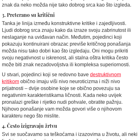
znak da neko možda nije tako dobrog srca kao što izgleda.
3. Preterano su kritični
Tanka je linija između konstruktivne kritike i zajedljivosti.
Ljudi dobrog srca znaju kako da izraze svoju zabrinutost ili
neslaganje na uviđavan način. Međutim, pojedinci koji
pokazuju kontinuirani obrazac previše kritičnog ponašanja
možda nisu tako dobri kao što izgledaju. Oni mogu prikriti
svoju negativnost u iskrenost, ali stalna oštra kritika često
može biti znak nezadovoljstva ili kompleksa superiornosti.
U stvari, pojedinci koji se redovno bave
destruktivnom
kritikom
obično imaju viši nivo neuroticizma i niži nivo
prijatnosti – dvije osobine koje se obično povezuju sa
negativnim karakteristikama ličnosti. Kada neko uvijek
pronalazi greške i rijetko nudi pohvale, obratite pažnju.
Njihovo ponašanje vam možda govori više o njihovom
karakteru nego što mislite.
4. Često izigravaju žrtvu
Svi se suočavamo sa teškoćama i izazovima u životu, ali neki