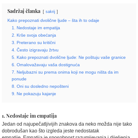
Sadržaj članka
sakrij
Kako prepoznati dvolične ljude – šta ih to odaje
1. Nedostaje im empatija
2. Krše svoja obećanja
3. Preterano su kritični
4. Često izigravaju žrtvu
5. Kako prepoznati dvolične ljude: Ne poštuju vaše granice
6. Omalovažavaju vaša dostignuća
7. Neljubazni su prema onima koji ne mogu ništa da im
ponude
8. Oni su dosledno nepošteni
9. Ne pokazuju kajanje
1. Nedostaje im empatija
Jedan od najupečatljivijih znakova da neko možda nije tako
dobrodušan kao što izgleda jeste nedostatak
empatije. Empatija je sposobnost razumijevanja i dijeljenja