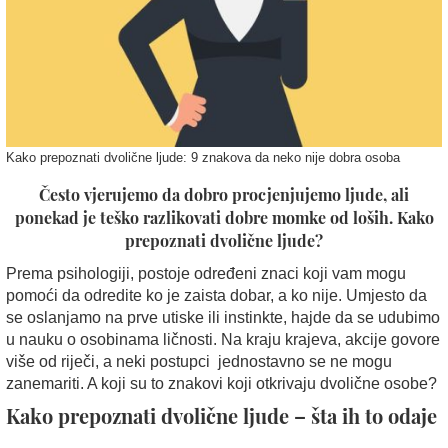
Kako prepoznati dvolične ljude: 9 znakova da neko nije dobra osoba
Često vjerujemo da dobro procjenjujemo ljude, ali
ponekad je teško razlikovati dobre momke od loših. Kako
prepoznati dvolične ljude?
Prema psihologiji, postoje određeni znaci koji vam mogu
pomoći da odredite ko je zaista dobar, a ko nije. Umjesto da
se oslanjamo na prve utiske ili instinkte, hajde da se udubimo
u nauku o osobinama ličnosti. Na kraju krajeva, akcije govore
više od riječi, a neki postupci jednostavno se ne mogu
zanemariti. A koji su to znakovi koji otkrivaju dvolične osobe?
Kako prepoznati dvolične ljude – šta ih to odaje