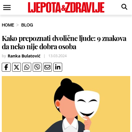
HOME
BLOG
Kako prepoznati dvolične ljude: 9 znakova
da neko nije dobra osoba
by
Ranka Bulatović
|
13.03.2024