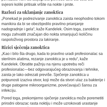
svjesni koliki pritisak vršite na nokte i prste.
Razlozi za uklanjanje zanoktica
„Ponekad je podrezivanje zanoktica zaista neophodno tokom
manikira da bi se obezbjedilo pravilno prianjanje
nadogradnje i gela“, kaže Kandelek. Osim toga, zanoktice
mogu zahvatiti značajan dio nokta smanjujući količinu
raspoloživog prostora za lakiranje.
Rizici sječenja zanoktica
„Kao i bilo šta drugo, kada to pravilno uradi profesionalac sa
sterilnim alatima, rezanje zanoktica je u redu“, kaže
Kandelek. Obratite pažnju na njenu upotrebu reči
profesionalac—bez odgovarajućeg obrazovanja i tehnike,
zaista je lako odrezati previše. Sječenje zanoktica u
potpunosti izaziva otvor, koji može da stvori ulaz za bakterije i
druge patogene mikroorganizme, povećavajući šansu za
infekciju.
Pored toga, prekomjerno sječenje zanoktica može poremetiti
prirodni obrazac rasta noktiju i može uzrokovati urastanje