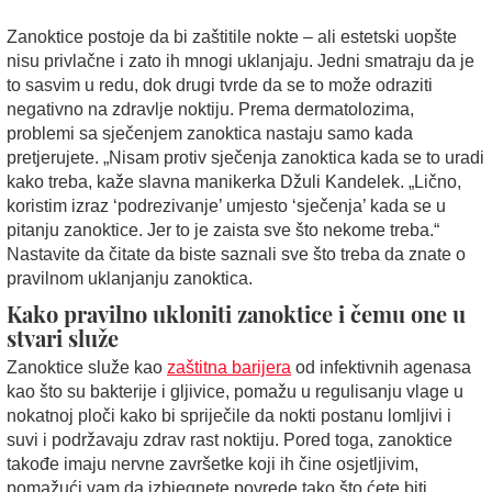
Zanoktice postoje da bi zaštitile nokte – ali estetski uopšte
nisu privlačne i zato ih mnogi uklanjaju. Jedni smatraju da je
to sasvim u redu, dok drugi tvrde da se to može odraziti
negativno na zdravlje noktiju. Prema dermatolozima,
problemi sa sječenjem zanoktica nastaju samo kada
pretjerujete. „Nisam protiv sječenja zanoktica kada se to uradi
kako treba, kaže slavna manikerka Džuli Kandelek. „Lično,
koristim izraz ‘podrezivanje’ umjesto ‘sječenja’ kada se u
pitanju zanoktice. Jer to je zaista sve što nekome treba.“
Nastavite da čitate da biste saznali sve što treba da znate o
pravilnom uklanjanju zanoktica.
Kako pravilno ukloniti zanoktice i čemu one u
stvari služe
Zanoktice služe kao
zaštitna barijera
od infektivnih agenasa
kao što su bakterije i gljivice, pomažu u regulisanju vlage u
nokatnoj ploči kako bi spriječile da nokti postanu lomljivi i
suvi i podržavaju zdrav rast noktiju. Pored toga, zanoktice
takođe imaju nervne završetke koji ih čine osjetljivim,
pomažući vam da izbjegnete povrede tako što ćete biti