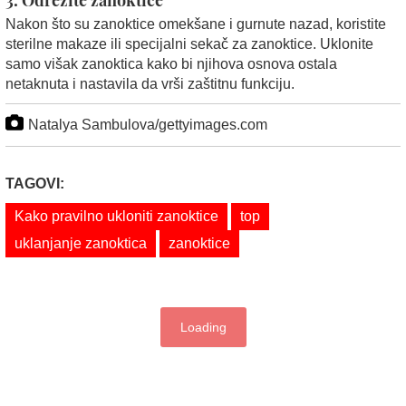
3. Odrežite zanoktice
Nakon što su zanoktice omekšane i gurnute nazad, koristite
sterilne makaze ili specijalni sekač za zanoktice. Uklonite
samo višak zanoktica kako bi njihova osnova ostala
netaknuta i nastavila da vrši zaštitnu funkciju.
Natalya Sambulova/gettyimages.com
TAGOVI:
Kako pravilno ukloniti zanoktice
top
uklanjanje zanoktica
zanoktice
Loading