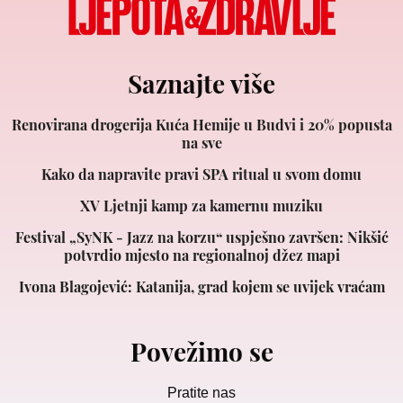
Saznajte više
Renovirana drogerija Kuća Hemije u Budvi i 20% popusta
na sve
Kako da napravite pravi SPA ritual u svom domu
XV Ljetnji kamp za kamernu muziku
Festival „SyNK - Jazz na korzu“ uspješno završen: Nikšić
potvrdio mjesto na regionalnoj džez mapi
Ivona Blagojević: Katanija, grad kojem se uvijek vraćam
Povežimo se
Pratite nas