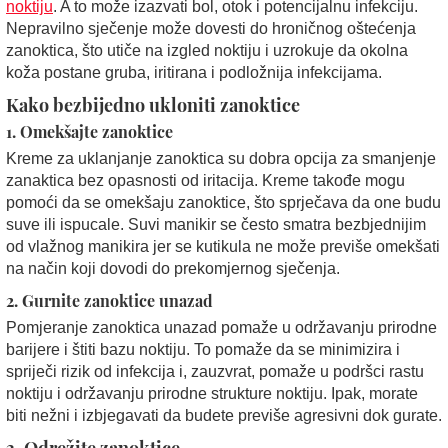
noktiju
. A to može izazvati bol, otok i potencijalnu infekciju.
Nepravilno sječenje može dovesti do hroničnog oštećenja
zanoktica, što utiče na izgled noktiju i uzrokuje da okolna
koža postane gruba, iritirana i podložnija infekcijama.
Kako bezbijedno ukloniti zanoktice
1. Omekšajte zanoktice
Kreme za uklanjanje zanoktica su dobra opcija za smanjenje
zanaktica bez opasnosti od iritacija. Kreme takođe mogu
pomoći da se omekšaju zanoktice, što sprječava da one budu
suve ili ispucale. Suvi manikir se često smatra bezbjednijim
od vlažnog manikira jer se kutikula ne može previše omekšati
na način koji dovodi do prekomjernog sječenja.
2. Gurnite zanoktice unazad
Pomjeranje zanoktica unazad pomaže u održavanju prirodne
barijere i štiti bazu noktiju. To pomaže da se minimizira i
spriječi rizik od infekcija i, zauzvrat, pomaže u podršci rastu
noktiju i održavanju prirodne strukture noktiju. Ipak, morate
biti nežni i izbjegavati da budete previše agresivni dok gurate.