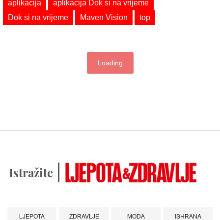
aplikacija
aplikacija Dok si na vrijeme
Dok si na vrijeme
Maven Vision
top
Loading
Istražite
LJEPOTA
ZDRAVLJE
MODA
ISHRANA