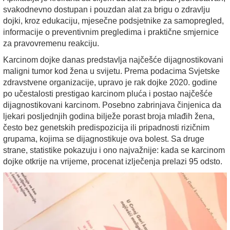
svakodnevno dostupan i pouzdan alat za brigu o zdravlju
dojki, kroz edukaciju, mjesečne
podsjetnike
za samopregled,
informacije o preventivnim pregledima i praktične smjernice
za pravovremenu reakciju.
Karcinom dojke danas predstavlja najčešće dijagnostikovani
maligni tumor kod žena u svijetu. Prema podacima Svjetske
zdravstvene organizacije, upravo je rak dojke 2020. godine
po učestalosti prestigao karcinom pluća i postao najčešće
dijagnostikovani karcinom. Posebno zabrinjava činjenica da
ljekari posljednjih godina bilježe porast broja mlađih žena,
često bez genetskih predispozicija ili pripadnosti rizičnim
grupama, kojima se dijagnostikuje ova bolest. Sa druge
strane, statistike pokazuju i ono najvažnije: kada se karcinom
dojke otkrije na vrijeme, procenat izlječenja prelazi 95 odsto.