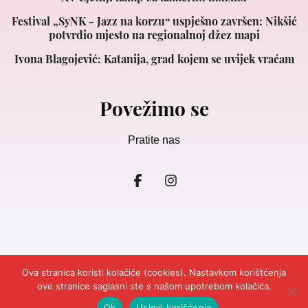
Festival „SyNK - Jazz na korzu“ uspješno završen: Nikšić
potvrdio mjesto na regionalnoj džez mapi
Ivona Blagojević: Katanija, grad kojem se uvijek vraćam
Povežimo se
Pratite nas
Ova stranica koristi kolačiće (cookies). Nastavkom korištćenja
ove stranice saglasni ste s našom upotrebom kolačića.
© 2026
Ljepota&Zdravlje Crna Gora.
Design and Development
Cubes.
Impresum
Marketing
Kontakt
Odricanje odgovornosti
Ok
Uslovi korišćenja