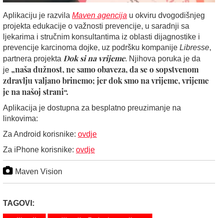
Aplikaciju je razvila
Maven agencija
u okviru dvogodišnjeg
projekta edukacije o važnosti prevencije, u saradnji sa
ljekarima i stručnim konsultantima iz oblasti dijagnostike i
prevencije karcinoma dojke, uz podršku kompanije
Libresse
,
Dok si na vrijeme
partnera projekta
. Njihova poruka je da
„naša dužnost, ne samo obaveza, da se o sopstvenom
je
zdravlju valjano brinemo; jer dok smo na vrijeme, vrijeme
je na našoj strani“.
Aplikacija je dostupna za besplatno preuzimanje na
linkovima:
Za Android korisnike:
ovdje
Za iPhone korisnike:
ovdje
Maven Vision
TAGOVI: