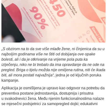
„S obzirom na to da sve više mlađe žene, ni činjenica da su u
najboljim godinama više ne štiti od dobijanja ove opake
bolesti, ali i da je otkrivanje na vrijeme pola puta ka
izlječenju, niko ne bi trebalo da ima opravdanje da ne ode na
pregled. Briga o tijelu možda nije omiljena rutina, niti će ikada
biti, ali mora postati najvažnija“,
jedna je od ključnih poruka
kampanje.
Aplikacija je osmišljena je upravo kao odgovor na potrebu da
preventiva postane
jednostavnija
,
dostupnija
i prisutna
u
svakodnevici
žena. Među njenim funkcionalnostima nalaze
se mjesečni podsjetnici za samopregled dojki; edukativni