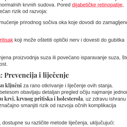
bnormalnih krvnih sudova. Pored
dijabetičke retinopatije
,
ćan rizik od razvoja:
ućenje prirodnog sočiva oka koje dovodi do zamagljen
ritisak
koji može oštetiti optički nerv i dovesti do gubitka
ena proizvodnja suza ili povećano isparavanje suza, št
ost.
a:
Prevencija i liječenje
su ključni
za rano otkrivanje i liječenje ovih stanja.
betesom obavljaju detaljan pregled očiju najmanje jedn
u krvi, krvnog pritiska i holesterola
, uz zdravu ishranu 
značajno smanjiti rizik od razvoja očnih komplikacija
, dostupne su različite metode liječenja, uključujući: