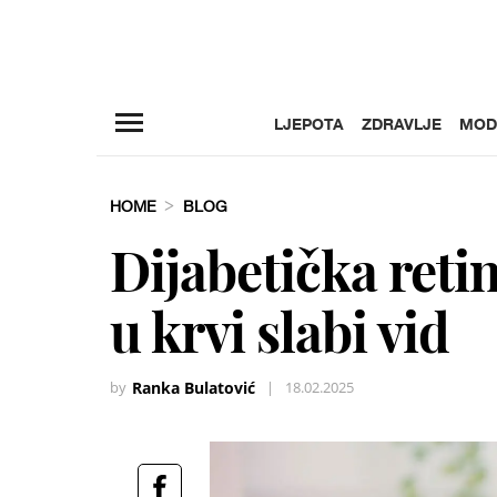
LJEPOTA
ZDRAVLJE
MOD
HOME
BLOG
Dijabetička reti
u krvi slabi vid
by
Ranka Bulatović
|
18.02.2025