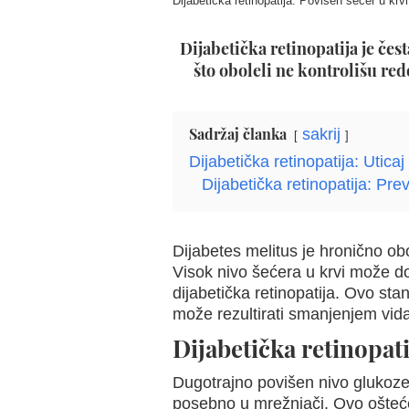
Dijabetička retinopatija: Povišen šećer u krvi
Dijabetička retinopatija je čes
što oboleli ne kontrolišu red
Sadržaj članka
sakrij
Dijabetička retinopatija: Uticaj
Dijabetička retinopatija: Prev
Dijabetes melitus je hronično obo
Visok nivo šećera u krvi može dov
dijabetička retinopatija. Ovo st
može rezultirati smanjenjem vida 
Dijabetička retinopati
Dugotrajno povišen nivo glukoze
posebno u mrežnjači. Ovo oštećen