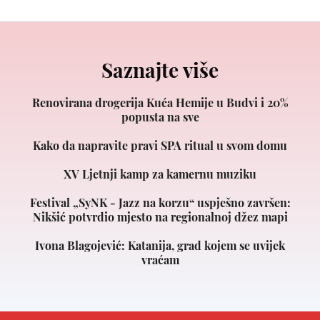
Saznajte više
Renovirana drogerija Kuća Hemije u Budvi i 20%
popusta na sve
Kako da napravite pravi SPA ritual u svom domu
XV Ljetnji kamp za kamernu muziku
Festival „SyNK - Jazz na korzu“ uspješno završen:
Nikšić potvrdio mjesto na regionalnoj džez mapi
Ivona Blagojević: Katanija, grad kojem se uvijek
vraćam