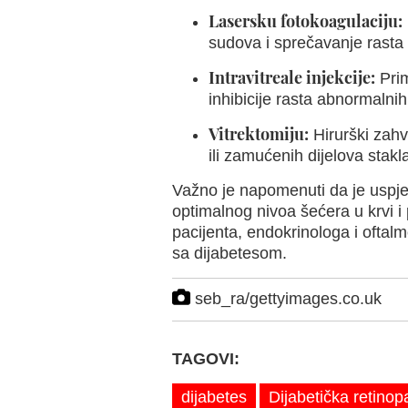
Lasersku fotokoagulaciju:
sudova i sprečavanje rasta
Intravitreale injekcije:
Prim
inhibicije rasta abnormalni
Vitrektomiju:
Hirurški zahva
ili zamućenih dijelova stakla
Važno je napomenuti da je uspje
optimalnog nivoa šećera u krvi 
pacijenta, endokrinologa i ofta
sa dijabetesom.
seb_ra/gettyimages.co.uk
TAGOVI:
dijabetes
Dijabetička retinopa