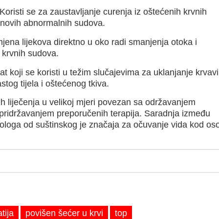
Koristi se za zaustavljanje curenja iz oštećenih krvnih
 novih abnormalnih sudova.
jena lijekova direktno u oko radi smanjenja otoka i
h krvnih sudova.
t koji se koristi u težim slučajevima za uklanjanje krvav
stog tijela i oštećenog tkiva.
h liječenja u velikoj mjeri povezan sa održavanjem
i pridržavanjem preporučenih terapija. Saradnja između
lmologa od suštinskog je značaja za očuvanje vida kod os
tija
povišen šećer u krvi
top