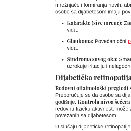
mrežnjače i formiranja novih, a
osobe sa dijabetesom imaju pove
Katarakte (sive mrene):
Zam
vida.
Glaukoma:
Povećan očni
p
vida.
Sindroma suvog oka:
Smanj
uzrokuje iritaciju i nelagodn
Dijabetička retinopatij
Redovni oftalmološki pregledi 
Preporučuje se da osobe sa dija
Kontrola nivoa šećera 
godišnje.
redovnu fizičku aktivnost, može 
povezanih sa dijabetesom.
U slučaju dijabetičke retinopatije