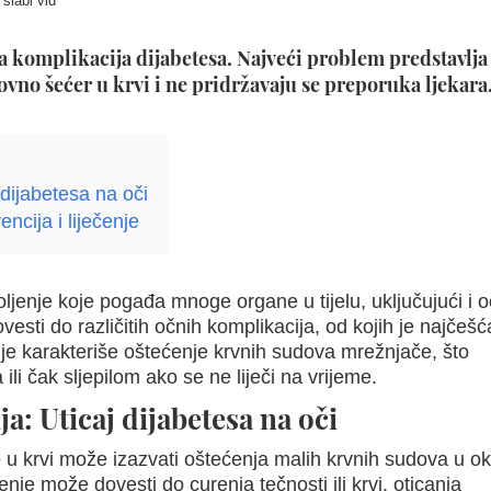
 slabi vid
ta komplikacija dijabetesa. Najveći problem predstavlja
ovno šećer u krvi i ne pridržavaju se preporuka ljekara
 dijabetesa na oči
encija i liječenje
ljenje koje pogađa mnoge organe u tijelu, uključujući i o
esti do različitih očnih komplikacija, od kojih je najčešć
anje karakteriše oštećenje krvnih sudova mrežnjače, što
ili čak sljepilom ako se ne liječi na vrijeme.
ja: Uticaj dijabetesa na oči
 u krvi može izazvati oštećenja malih krvnih sudova u ok
je može dovesti do curenja tečnosti ili krvi, oticanja