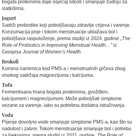
bogata proteinima daje osjećaj sitosti i smanjuje žudnju za
slatkišima.
Jogurt
Sadrži probiotike koji poboljšavaju zdravlje crijeva i varenje.
Konzumacija prije i tokom menstruacije ublažava bol i
poboljšava raspoloženje, prema studiji iz 2024. godine
„The
Role of Probiotics in Improving Menstrual Health…”
iz
časopisa
Journal of Women’s Health
.
Brokoli
Korisna namirnica kod PMS-a i menstrualnih grčeva zbog
visokog sadržaja magnezijuma i kalcijuma.
Tofu
Fermentisana hrana bogata proteinima, gvožđem,
kalcijumom i magnezijumom. Može poboljšati simptome
vezane za varenje, iako su potrebna dodatna istraživanja.
Voda
Pijenje dovoljno vode smanjuje simptome PMS-a, kao što su
nadutost i zatvor. Tokom menstruacije smanjuje bol i potrebu
za lijekovima, prema studiji iz 2021. godine
„The Role of