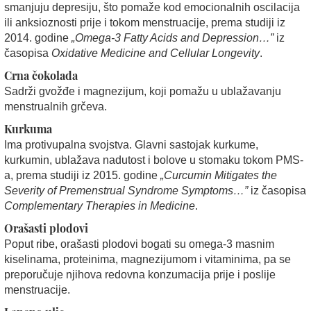
smanjuju depresiju, što pomaže kod emocionalnih oscilacija
ili anksioznosti prije i tokom menstruacije, prema studiji iz
2014. godine
„Omega-3 Fatty Acids and Depression…”
iz
časopisa
Oxidative Medicine and Cellular Longevity
.
Crna čokolada
Sadrži gvožđe i magnezijum, koji pomažu u ublažavanju
menstrualnih grčeva.
Kurkuma
Ima protivupalna svojstva. Glavni sastojak kurkume,
kurkumin, ublažava nadutost i bolove u stomaku tokom PMS-
a, prema studiji iz 2015. godine
„Curcumin Mitigates the
Severity of Premenstrual Syndrome Symptoms…”
iz časopisa
Complementary Therapies in Medicine
.
Orašasti plodovi
Poput ribe, orašasti plodovi bogati su omega-3 masnim
kiselinama, proteinima, magnezijumom i vitaminima, pa se
preporučuje njihova redovna konzumacija prije i poslije
menstruacije.