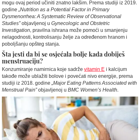
mogu ovaj period učiniti znatno lakšim. Prema studiji iz 2019.
godine
„Nutrition as a Potential Factor in Primary
Dysmenorrhea: A Systematic Review of Observational
Studies”
objavljenoj u
Gynecologic and Obstetric
Investigation
, pravilna ishrana može pomoći u smanjenju
nelagodnosti, kontrolisanju želje za određenom hranom i
poboljšanju opšteg stanja.
Šta jesti da bi se osjećala bolje kada dobiješ
menstruaciju?
Konzumiranje namirnica koje sadrže
vitamin E
i kalcijum
takođe može ublažiti bolove i povećati nivo energije, prema
studiji iz 2018. godine
„Major Eating Patterns Associated with
Menstrual Pain”
objavljenoj u
BMC Women’s Health
.