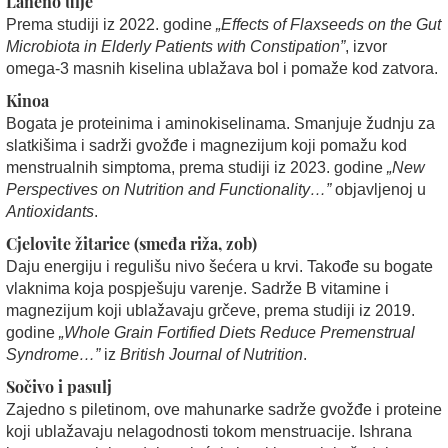
Laneno ulje
Prema studiji iz 2022. godine
„Effects of Flaxseeds on the Gut
Microbiota in Elderly Patients with Constipation”
, izvor
omega-3 masnih kiselina ublažava bol i pomaže kod zatvora.
Kinoa
Bogata je proteinima i aminokiselinama. Smanjuje žudnju za
slatkišima i sadrži gvožđe i magnezijum koji pomažu kod
menstrualnih simptoma, prema studiji iz 2023. godine
„New
Perspectives on Nutrition and Functionality…”
objavljenoj u
Antioxidants
.
Cjelovite žitarice (smeđa riža, zob)
Daju energiju i regulišu nivo šećera u krvi. Takođe su bogate
vlaknima koja pospješuju varenje. Sadrže B vitamine i
magnezijum koji ublažavaju grčeve, prema studiji iz 2019.
godine
„Whole Grain Fortified Diets Reduce Premenstrual
Syndrome…”
iz
British Journal of Nutrition
.
Sočivo i pasulj
Zajedno s piletinom, ove mahunarke sadrže gvožđe i proteine
koji ublažavaju nelagodnosti tokom menstruacije. Ishrana