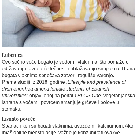
Lubenica
Ovo sočno voće bogato je vodom i vlaknima, što pomaže u
održavanju ravnoteže tečnosti i ublažavanju simptoma. Hrana
bogata vlaknima sprječava zatvor i reguliše varenje.
Prema studiji iz 2018. godine
„Lifestyle and prevalence of
dysmenorrhea among female students of Spanish
universities”
objavljenoj na portalu
PLOS One
, vegetarijanska
ishrana s voćem i povrćem smanjuje grčeve i bolove u
stomaku.
Lisnato povrće
Spanać i kelj su bogati vlaknima, gvožđem i kalcijumom. Ako
imaš obilne menstruacije, važno je konzumirati ovakve