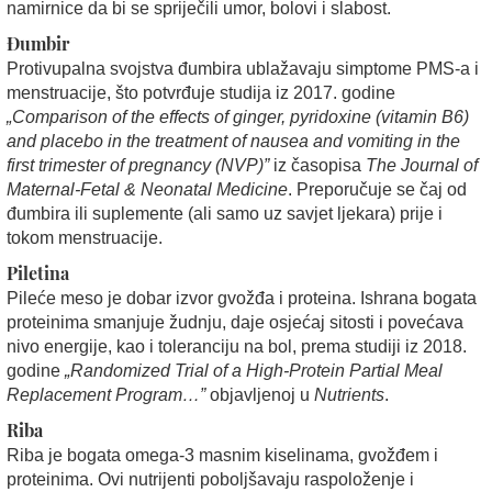
namirnice da bi se spriječili umor, bolovi i slabost.
Đumbir
Protivupalna svojstva đumbira ublažavaju simptome PMS-a i
menstruacije, što potvrđuje studija iz 2017. godine
„Comparison of the effects of ginger, pyridoxine (vitamin B6)
and placebo in the treatment of nausea and vomiting in the
first trimester of pregnancy (NVP)”
iz časopisa
The Journal of
Maternal-Fetal & Neonatal Medicine
. Preporučuje se čaj od
đumbira ili suplemente (ali samo uz savjet ljekara) prije i
tokom menstruacije.
Piletina
Pileće meso je dobar izvor gvožđa i proteina. Ishrana bogata
proteinima smanjuje žudnju, daje osjećaj sitosti i povećava
nivo energije, kao i toleranciju na bol, prema studiji iz 2018.
godine
„Randomized Trial of a High-Protein Partial Meal
Replacement Program…”
objavljenoj u
Nutrients
.
Riba
Riba je bogata omega-3 masnim kiselinama, gvožđem i
proteinima. Ovi nutrijenti poboljšavaju raspoloženje i