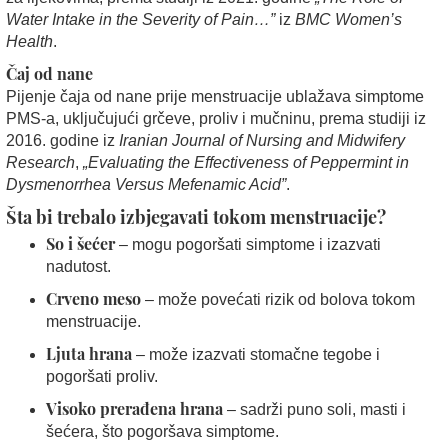
Water Intake in the Severity of Pain…”
iz
BMC Women’s
Health
.
Čaj od nane
Pijenje čaja od nane prije menstruacije ublažava simptome
PMS-a, uključujući grčeve, proliv i mučninu, prema studiji iz
2016. godine iz
Iranian Journal of Nursing and Midwifery
Research
,
„Evaluating the Effectiveness of Peppermint in
Dysmenorrhea Versus Mefenamic Acid”
.
Šta bi trebalo izbjegavati tokom menstruacije?
So i šećer
– mogu pogoršati simptome i izazvati
nadutost.
Crveno meso
– može povećati rizik od bolova tokom
menstruacije.
Ljuta hrana
– može izazvati stomačne tegobe i
pogoršati proliv.
Visoko prerađena hrana
– sadrži puno soli, masti i
šećera, što pogoršava simptome.