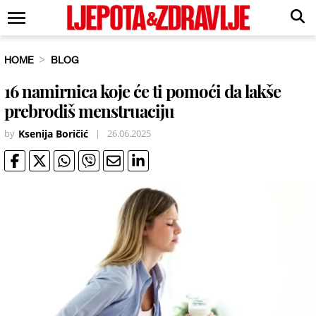
HOME
BLOG
16 namirnica koje će ti pomoći da lakše
prebrodiš menstruaciju
by
Ksenija Boričić
|
26.06.2025