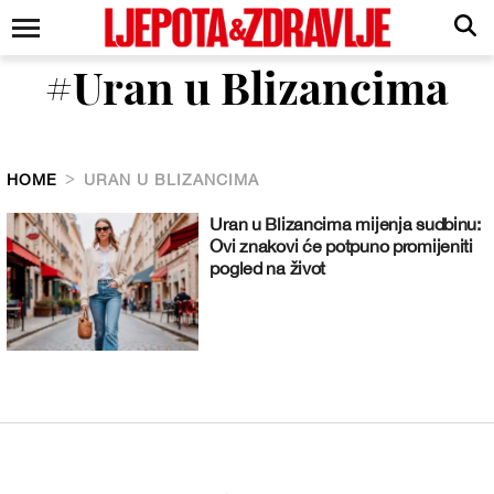
#Uran u Blizancima
HOME
URAN U BLIZANCIMA
Uran u Blizancima mijenja sudbinu:
Ovi znakovi će potpuno promijeniti
pogled na život