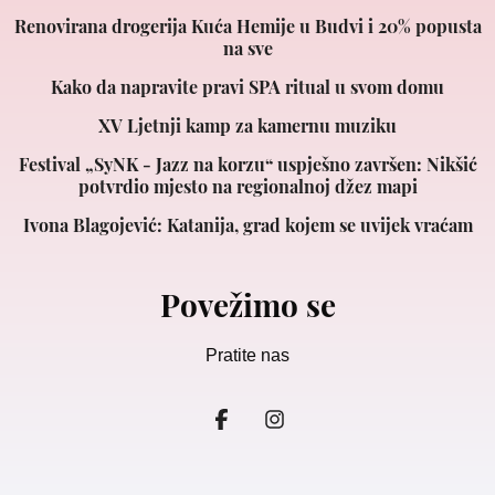
Renovirana drogerija Kuća Hemije u Budvi i 20% popusta
na sve
Kako da napravite pravi SPA ritual u svom domu
XV Ljetnji kamp za kamernu muziku
Festival „SyNK - Jazz na korzu“ uspješno završen: Nikšić
potvrdio mjesto na regionalnoj džez mapi
Ivona Blagojević: Katanija, grad kojem se uvijek vraćam
Povežimo se
Pratite nas