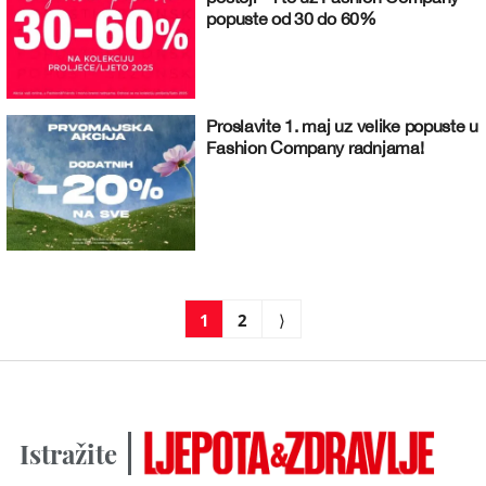
popuste od 30 do 60%
Proslavite 1. maj uz velike popuste u
Fashion Company radnjama!
1
2
⟩
Istražite