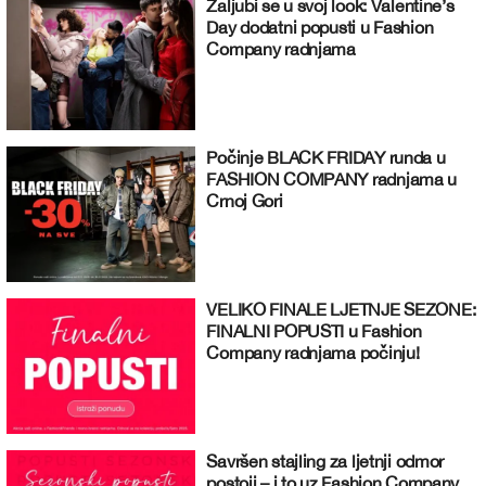
Zaljubi se u svoj look: Valentine’s
Day dodatni popusti u Fashion
Company radnjama
Počinje BLACK FRIDAY runda u
FASHION COMPANY radnjama u
Crnoj Gori
VELIKO FINALE LJETNJE SEZONE:
FINALNI POPUSTI u Fashion
Company radnjama počinju!
Savršen stajling za ljetnji odmor
postoji – i to uz Fashion Company