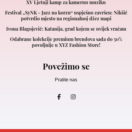
XV Ljetnji kamp za kamernu muziku
Festival „SyNK - Jazz na korzu“ uspješno završen: Nikšić
potvrdio mjesto na regionalnoj džez mapi
Ivona Blagojević: Katanija, grad kojem se uvijek vraćam
Odabrane kolekcije premium brendova sada do 50%
povoljnije u XYZ Fashion Store!
Povežimo se
Pratite nas