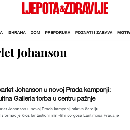
A
ISHRANA
DOM
PREPORUKA
POZNATI I ZABAVA
MOTIV
let Johanson
arlet Johanson u novoj Prada kampanji:
ltna Galleria torba u centru pažnje
rlet Johanson u novoj Prada kampanji otkriva čaroliju
nsformacije kroz fantastični mini-film Jorgosa Lantimosa Prada je
dstavila novi umj...