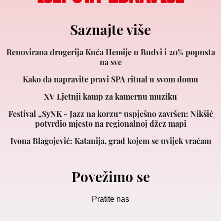
Saznajte više
Renovirana drogerija Kuća Hemije u Budvi i 20% popusta
na sve
Kako da napravite pravi SPA ritual u svom domu
XV Ljetnji kamp za kamernu muziku
Festival „SyNK - Jazz na korzu“ uspješno završen: Nikšić
potvrdio mjesto na regionalnoj džez mapi
Ivona Blagojević: Katanija, grad kojem se uvijek vraćam
Povežimo se
Pratite nas