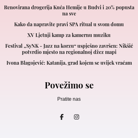
Renovirana drogerija Kuća Hemije u Budvi i 20% popusta
na sve
Kako da napravite pravi SPA ritual u svom domu
XV Ljetnji kamp za kamernu muziku
Festival „SyNK - Jazz na korzu“ uspješno završen: Nikšić
potvrdio mjesto na regionalnoj džez mapi
Ivona Blagojević: Katanija, grad kojem se uvijek vraćam
Povežimo se
Pratite nas