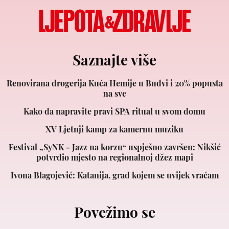
Saznajte više
Renovirana drogerija Kuća Hemije u Budvi i 20% popusta
na sve
Kako da napravite pravi SPA ritual u svom domu
XV Ljetnji kamp za kamernu muziku
Festival „SyNK - Jazz na korzu“ uspješno završen: Nikšić
potvrdio mjesto na regionalnoj džez mapi
Ivona Blagojević: Katanija, grad kojem se uvijek vraćam
Povežimo se