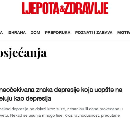
A
ISHRANA
DOM
PREPORUKA
POZNATI I ZABAVA
MOTIV
osjećanja
neočekivana znaka depresije koja uopšte ne
eluju kao depresija
ekad depresija ne dolazi kroz suze, nesanicu ili dane provedene u
vetu. Nekad se ušunja mnogo tiše: kroz ravnodušnost, prećutane
je i osje...