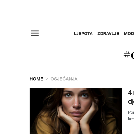
LJEPOTA
ZDRAVLJE
MOD
#
HOME
OSJEĆANJA
4 
dj
Pon
kre
žel