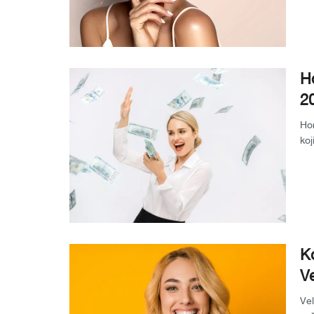
Ho
2
Hor
koj
evo
Ko
Ve
Vel