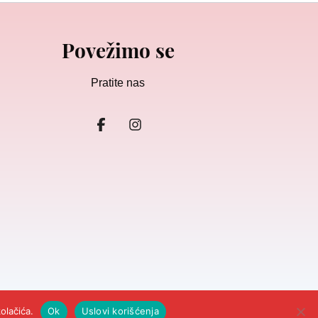
Povežimo se
Pratite nas
dricanje odgovornosti
olačića.
Ok
Uslovi korišćenja