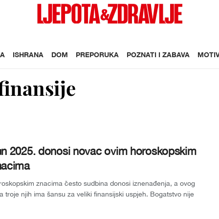
A
ISHRANA
DOM
PREPORUKA
POZNATI I ZABAVA
MOTIV
finansije
un 2025. donosi novac ovim horoskopskim
nacima
roskopskim znacima često sudbina donosi iznenađenja, a ovog
a troje njih ima šansu za veliki finansijski uspjeh. Bogatstvo nije
o stvar pr...