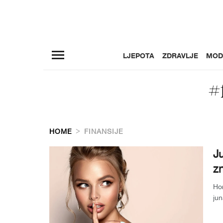
LJEPOTA
ZDRAVLJE
MOD
#
HOME
FINANSIJE
J
z
Ho
jun
sam