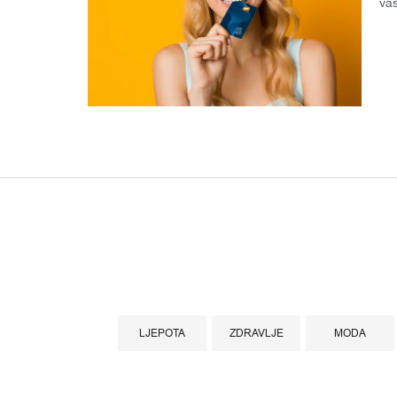
vaš
za
LJEPOTA
ZDRAVLJE
MODA