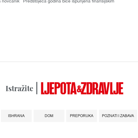
 novčanik Predstojeća godina biće ispunjena finansijskim
mka...
Istražite
ISHRANA
DOM
PREPORUKA
POZNATI I ZABAVA