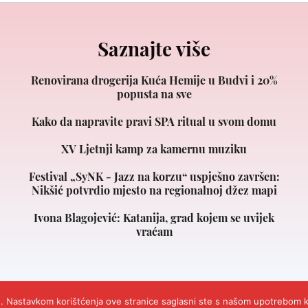
Saznajte više
Renovirana drogerija Kuća Hemije u Budvi i 20%
popusta na sve
Kako da napravite pravi SPA ritual u svom domu
XV Ljetnji kamp za kamernu muziku
Festival „SyNK - Jazz na korzu“ uspješno završen:
Nikšić potvrdio mjesto na regionalnoj džez mapi
Ivona Blagojević: Katanija, grad kojem se uvijek
vraćam
avlje Crna Gora.
Design and Development
Cubes.
Impresum
Marketing
Kontakt
O
s). Nastavkom korištćenja ove stranice saglasni ste s našom upotrebom k