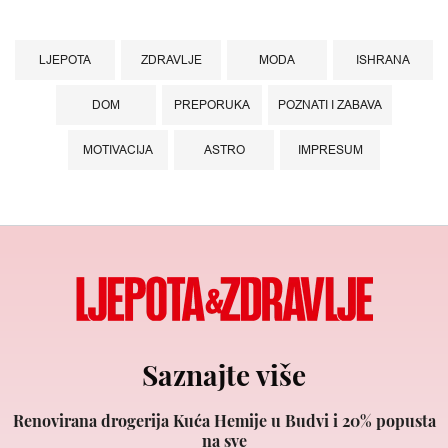
LJEPOTA
ZDRAVLJE
MODA
ISHRANA
DOM
PREPORUKA
POZNATI I ZABAVA
MOTIVACIJA
ASTRO
IMPRESUM
Saznajte više
Renovirana drogerija Kuća Hemije u Budvi i 20% popusta
na sve