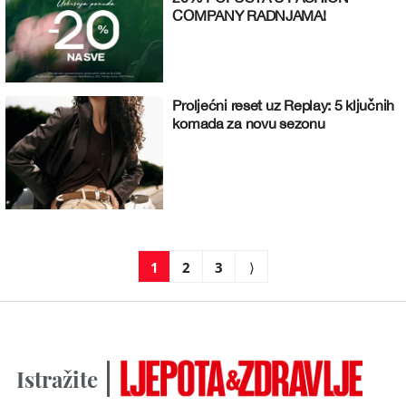
COMPANY RADNJAMA!
Proljećni reset uz Replay: 5 ključnih
komada za novu sezonu
1
2
3
⟩
Istražite