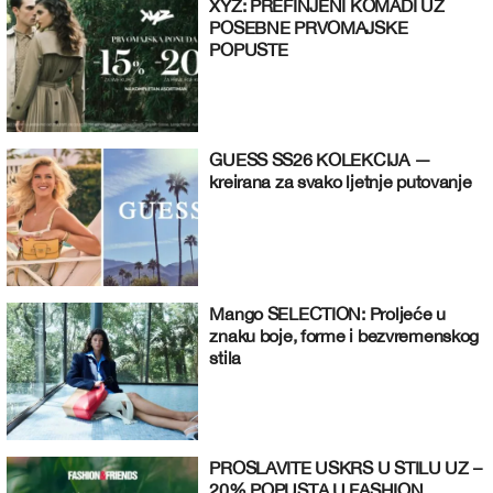
XYZ: PREFINJENI KOMADI UZ
POSEBNE PRVOMAJSKE
POPUSTE
GUESS SS26 KOLEKCIJA —
kreirana za svako ljetnje putovanje
Mango SELECTION: Proljeće u
znaku boje, forme i bezvremenskog
stila
PROSLAVITE USKRS U STILU UZ –
20% POPUSTA U FASHION