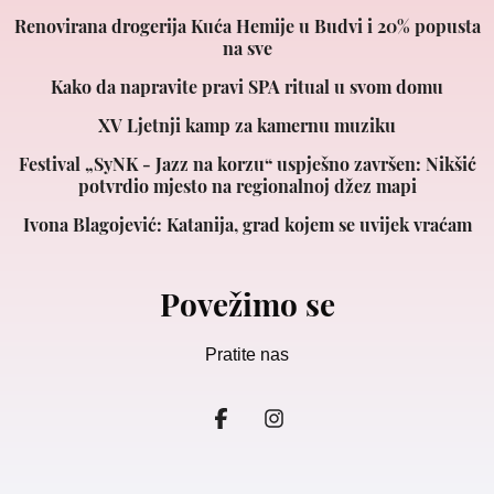
Renovirana drogerija Kuća Hemije u Budvi i 20% popusta
na sve
Kako da napravite pravi SPA ritual u svom domu
XV Ljetnji kamp za kamernu muziku
Festival „SyNK - Jazz na korzu“ uspješno završen: Nikšić
potvrdio mjesto na regionalnoj džez mapi
Ivona Blagojević: Katanija, grad kojem se uvijek vraćam
Povežimo se
Pratite nas