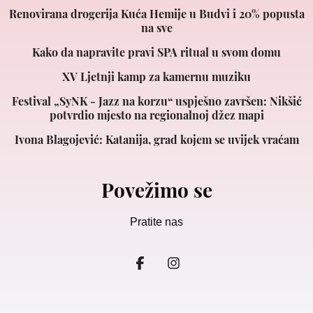
Renovirana drogerija Kuća Hemije u Budvi i 20% popusta
na sve
Kako da napravite pravi SPA ritual u svom domu
XV Ljetnji kamp za kamernu muziku
Festival „SyNK - Jazz na korzu“ uspješno završen: Nikšić
potvrdio mjesto na regionalnoj džez mapi
Ivona Blagojević: Katanija, grad kojem se uvijek vraćam
Povežimo se
Pratite nas