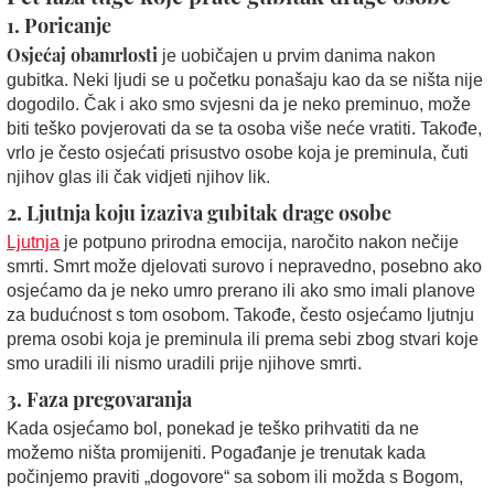
1. Poricanje
Osjećaj obamrlosti
je uobičajen u prvim danima nakon
gubitka. Neki ljudi se u početku ponašaju kao da se ništa nije
dogodilo. Čak i ako smo svjesni da je neko preminuo, može
biti teško povjerovati da se ta osoba više neće vratiti. Takođe,
vrlo je često osjećati prisustvo osobe koja je preminula, čuti
njihov glas ili čak vidjeti njihov lik.
2. Ljutnja koju izaziva gubitak drage osobe
Ljutnja
je potpuno prirodna emocija, naročito nakon nečije
smrti. Smrt može djelovati surovo i nepravedno, posebno ako
osjećamo da je neko umro prerano ili ako smo imali planove
za budućnost s tom osobom. Takođe, često osjećamo ljutnju
prema osobi koja je preminula ili prema sebi zbog stvari koje
smo uradili ili nismo uradili prije njihove smrti.
3. Faza pregovaranja
Kada osjećamo bol, ponekad je teško prihvatiti da ne
možemo ništa promijeniti. Pogađanje je trenutak kada
počinjemo praviti „dogovore“ sa sobom ili možda s Bogom,