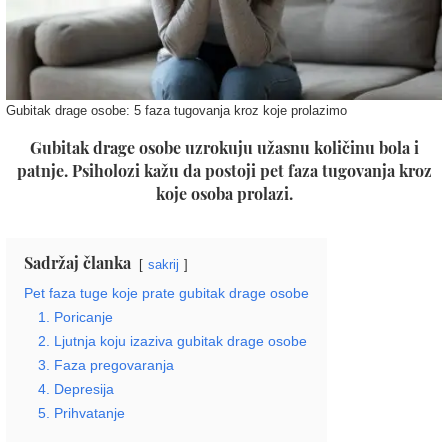
Gubitak drage osobe: 5 faza tugovanja kroz koje prolazimo
Gubitak drage osobe uzrokuju užasnu količinu bola i
patnje. Psiholozi kažu da postoji pet faza tugovanja kroz
koje osoba prolazi.
Sadržaj članka
sakrij
Pet faza tuge koje prate gubitak drage osobe
1. Poricanje
2. Ljutnja koju izaziva gubitak drage osobe
3. Faza pregovaranja
4. Depresija
5. Prihvatanje