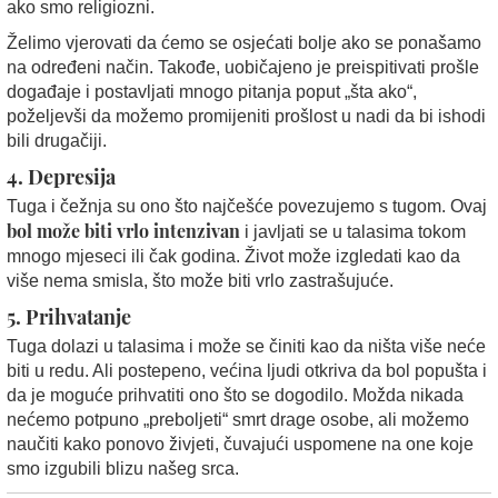
ako smo religiozni.
Želimo vjerovati da ćemo se osjećati bolje ako se ponašamo
na određeni način. Takođe, uobičajeno je preispitivati prošle
događaje i postavljati mnogo pitanja poput „šta ako“,
poželjevši da možemo promijeniti prošlost u nadi da bi ishodi
bili drugačiji.
4. Depresija
Tuga i čežnja su ono što najčešće povezujemo s tugom. Ovaj
bol može biti vrlo intenzivan
i javljati se u talasima tokom
mnogo mjeseci ili čak godina. Život može izgledati kao da
više nema smisla, što može biti vrlo zastrašujuće.
5. Prihvatanje
Tuga dolazi u talasima i može se činiti kao da ništa više neće
biti u redu. Ali postepeno, većina ljudi otkriva da bol popušta i
da je moguće prihvatiti ono što se dogodilo. Možda nikada
nećemo potpuno „preboljeti“ smrt drage osobe, ali možemo
naučiti kako ponovo živjeti, čuvajući uspomene na one koje
smo izgubili blizu našeg srca.