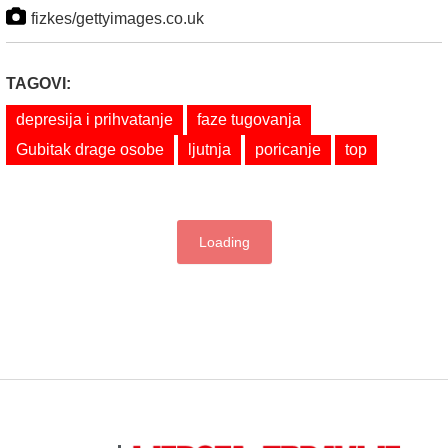
fizkes/gettyimages.co.uk
TAGOVI:
depresija i prihvatanje
faze tugovanja
Gubitak drage osobe
ljutnja
poricanje
top
Loading