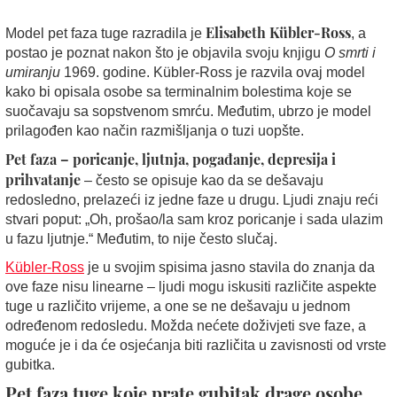
Elisabeth Kübler-Ross
Model pet faza tuge razradila je
, a
postao je poznat nakon što je objavila svoju knjigu
O smrti i
umiranju
1969. godine. Kübler-Ross je razvila ovaj model
kako bi opisala osobe sa terminalnim bolestima koje se
suočavaju sa sopstvenom smrću. Međutim, ubrzo je model
prilagođen kao način razmišljanja o tuzi uopšte.
Pet faza – poricanje, ljutnja, pogađanje, depresija i
prihvatanje
– često se opisuje kao da se dešavaju
redosledno, prelazeći iz jedne faze u drugu. Ljudi znaju reći
stvari poput: „Oh, prošao/la sam kroz poricanje i sada ulazim
u fazu ljutnje.“ Međutim, to nije često slučaj.
Kübler-Ross
je u svojim spisima jasno stavila do znanja da
ove faze nisu linearne – ljudi mogu iskusiti različite aspekte
tuge u različito vrijeme, a one se ne dešavaju u jednom
određenom redosledu. Možda nećete doživjeti sve faze, a
moguće je i da će osjećanja biti različita u zavisnosti od vrste
gubitka.
Pet faza tuge koje prate gubitak drage osobe