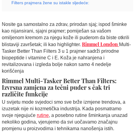
Filters prajmera žene su istakle sljedeće:
Nosite ga samostalno za zdrav, prirodan sjaj; ispod šminke
kao nijansirani, sjajni prajmer; pomiješan sa vašom
omiljenom kremom za njegu kože ili puderom da biste otkrili
Rimmel London
blistaviji završetak; ili kao highlighter.
Multi-
Tasker Better Than Filters 3 u 1 prajmer sadrži prirodne
biopeptide i vitamine C i E. Koža je nahranjena i
revitalizovana i izgleda bolje nakon samo 4 nedelje
korišćenja
Rimmel Multi-Tasker Better Than Filters:
Izvrsna zamjena za tečni puder s čak tri
različite funkcije
U svijetu mode svjedoci smo sve brže izmjene trendova, a
izuzetak nije ni kozmetička industrija. Kada posmatramo
svoje njegujuće
rutine
, a posebno rutine šminkanja unazad
nekoliko godina, vjerujemo da svi uočavamo značajnu
promjenu u proizvodima i tehnikama nanošenja istih.