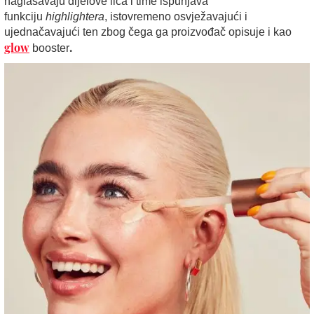
naglašavaju dijelove lica i time ispunjava
funkciju
highlightera
, istovremeno osvježavajući i
ujednačavajući ten zbog čega ga proizvođač opisuje i kao
glow
.
booster