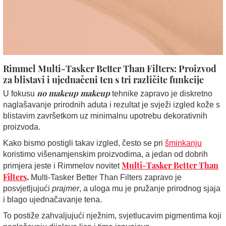
Rimmel Multi-Tasker Better Than Filters:
Proizvod
za blistavi i ujednačeni ten s tri različite funkcije
no makeup makeup
U fokusu
tehnike zapravo je diskretno
naglašavanje prirodnih aduta i rezultat je svježi izgled kože s
blistavim završetkom uz minimalnu upotrebu dekorativnih
proizvoda.
Kako bismo postigli takav izgled, često se pri
šminkanju
koristimo višenamjenskim proizvodima, a jedan od dobrih
Multi-Tasker Better Than
primjera jeste i Rimmelov novitet
Filters
.
Multi-Tasker Better Than Filters zapravo je
posvjetljujući
prajmer
, a uloga mu je pružanje prirodnog sjaja
i blago ujednačavanje tena.
To postiže zahvaljujući nježnim, svjetlucavim pigmentima koji