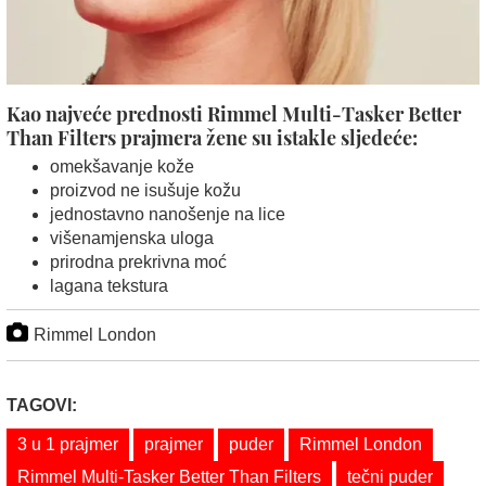
Kao najveće prednosti Rimmel Multi-Tasker Better
Than Filters prajmera žene su istakle sljedeće:
omekšavanje kože
proizvod ne isušuje kožu
jednostavno nanošenje na lice
višenamjenska uloga
prirodna prekrivna moć
lagana tekstura
Rimmel London
TAGOVI:
3 u 1 prajmer
prajmer
puder
Rimmel London
Rimmel Multi-Tasker Better Than Filters
tečni puder