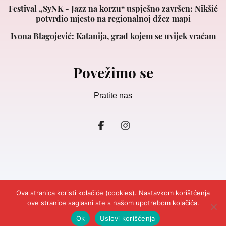
Festival „SyNK - Jazz na korzu“ uspješno završen: Nikšić
potvrdio mjesto na regionalnoj džez mapi
Ivona Blagojević: Katanija, grad kojem se uvijek vraćam
Povežimo se
Pratite nas
Ova stranica koristi kolačiće (cookies). Nastavkom korištćenja
ove stranice saglasni ste s našom upotrebom kolačića.
© 2026
Ljepota&Zdravlje Crna Gora.
Design and Development
Cubes.
Impresum
Marketing
Kontakt
Odricanje odgovornosti
Ok
Uslovi korišćenja