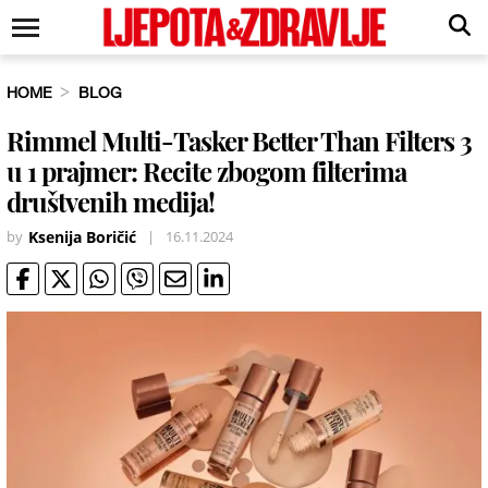
HOME
BLOG
Rimmel Multi-Tasker Better Than Filters 3
u 1 prajmer: Recite zbogom filterima
društvenih medija!
by
Ksenija Boričić
|
16.11.2024