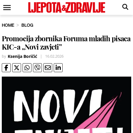
HOME
BLOG
Promocija zbornika Foruma mladih pisaca
KIC-a „Novi zavjeti”
by
Ksenija Boričić
|
16.02.2026