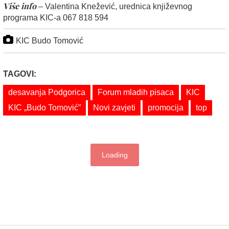
Više info
– Valentina Knežević, urednica književnog
programa KIC-a 067 818 594
KIC Budo Tomović
TAGOVI:
desavanja Podgorica
Forum mladih pisaca
KIC
KIC „Budo Tomović”
Novi zavjeti
promocija
top
Loading