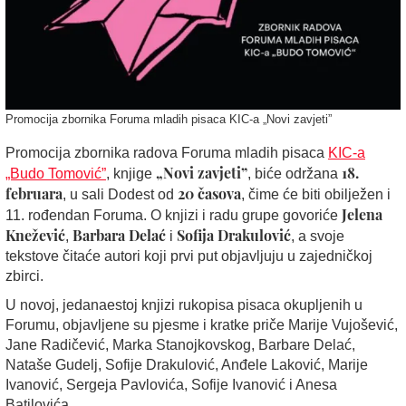
Promocija zbornika Foruma mladih pisaca KIC-a „Novi zavjeti”
Promocija zbornika radova Foruma mladih pisaca
KIC-a
„Novi zavjeti”
18.
„Budo Tomović”
, knjige
, biće održana
februara
20 časova
, u sali Dodest od
, čime će biti obilježen i
Jelena
11. rođendan Foruma. O knjizi i radu grupe govoriće
Knežević
Barbara Delać
Sofija Drakulović
,
i
, a svoje
tekstove čitaće autori koji prvi put objavljuju u zajedničkoj
zbirci.
U novoj, jedanaestoj knjizi rukopisa pisaca okupljenih u
Forumu, objavljene su pjesme i kratke priče Marije Vujošević,
Jane Radičević, Marka Stanojkovskog, Barbare Delać,
Nataše Gudelj, Sofije Drakulović, Anđele Laković, Marije
Ivanović, Sergeja Pavlovića, Sofije Ivanović i Anesa
Batilovića.