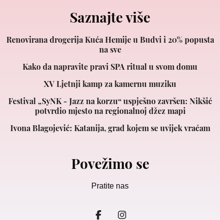
Saznajte više
Renovirana drogerija Kuća Hemije u Budvi i 20% popusta
na sve
Kako da napravite pravi SPA ritual u svom domu
XV Ljetnji kamp za kamernu muziku
Festival „SyNK - Jazz na korzu“ uspješno završen: Nikšić
potvrdio mjesto na regionalnoj džez mapi
Ivona Blagojević: Katanija, grad kojem se uvijek vraćam
Povežimo se
Pratite nas