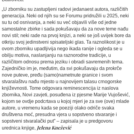
„U zborniku su zastupljeni radovi jedanaest autora, različitih
generacija. Neki od njih su se Forumu pridružili u 2025, neki
su tu od osnivanja, a neki su već objavili više od jedne
samostalne zbirke i sada pokušavaju da za nove teme nađu
novi stil; neki rade na prvoj knjizi, a neki se još uvijek bore da
otkriju svoj jedinstveni spisateljski glas. Ta raznolikost je u
ovom zborniku upadljivija nego ikada ranije i ogleda se u
obilju motiva, naslanjanju na raznorodne tradicije, u
različitom odnosu prema jeziku i obradi savremenih tema.
Zajedničko im je, međutim, da svi pokušavaju da prokrče
nove puteve, pređu (samo)nametnute granice i svom
stvaralaštvu nađu mjesto u najnovijem talasu crnogorske
književnosti. Tome odgovara reminescencija iz naslova
zbornika, Novi zavjeti, posuđena iz pjesme Marije Vujošević,
kojom se ovdje podcrtava u kojoj mjeri je za sve (ove) mlade
autore, u vremenu kada se poeziji olako odriče svaka
društvena moć, presudna vjera u sopstveno stvaranje i
sopstveni stvaralački put” – zapisala je u predgovoru
Jelena Knežević
urednica knjige,