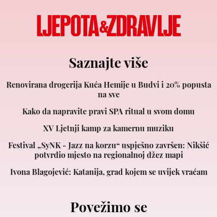
Saznajte više
Renovirana drogerija Kuća Hemije u Budvi i 20% popusta
na sve
Kako da napravite pravi SPA ritual u svom domu
XV Ljetnji kamp za kamernu muziku
Festival „SyNK - Jazz na korzu“ uspješno završen: Nikšić
potvrdio mjesto na regionalnoj džez mapi
Ivona Blagojević: Katanija, grad kojem se uvijek vraćam
Povežimo se