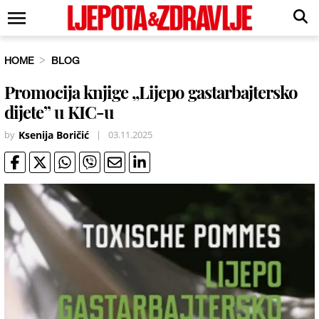
HOME
BLOG
Promocija knjige „Lijepo gastarbajtersko
dijete” u KIC-u
by
Ksenija Boričić
|
03.11.2025