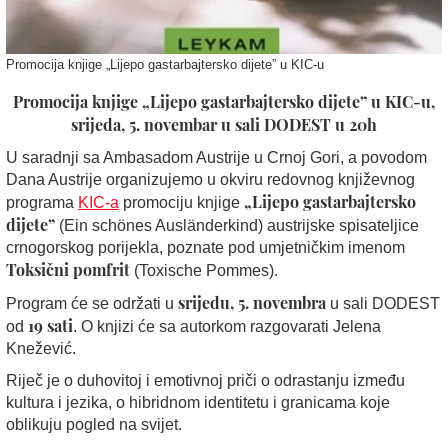
Promocija knjige „Lijepo gastarbajtersko dijete” u KIC-u
Promocija knjige „Lijepo gastarbajtersko dijete” u KIC-u,
srijeda, 5. novembar u sali DODEST u 20h
U saradnji sa Ambasadom Austrije u Crnoj Gori, a povodom
Dana Austrije organizujemo u okviru redovnog književnog
„Lijepo gastarbajtersko
programa
KIC-a
promociju knjige
dijete”
(Ein schönes Ausländerkind) austrijske spisateljice
crnogorskog porijekla, poznate pod umjetničkim imenom
Toksični pomfrit
(Toxische Pommes).
srijedu,
5. novembra
Program će se održati u
u sali DODEST
19 sati
od
. O knjizi će sa autorkom razgovarati Jelena
Knežević.
Riječ je o duhovitoj i emotivnoj priči o odrastanju između
kultura i jezika, o hibridnom identitetu i granicama koje
oblikuju pogled na svijet.