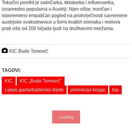
Toksični pomfrit je satiričarka, tiktokerka i influenserka,
izvanredno popularna u Austriji. Njen oštar, ironičan i
istovremeno empatičan pogled na protivrječnosti savremene
austrijske svakodnevice u formi kratkih snimaka i reelova
prati više od 200 hiljada ljudi na društvenim mrežama.
KIC Budo Tomović
TAGOVI:
KIC
KIC „Budo Tomović”
Lijepo gastarbajtersko dijete
promocija knjige
top
Loading