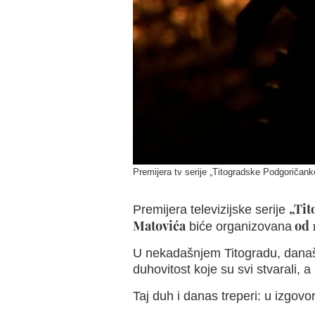
Premijera tv serije „Titogradske Podgoričank
„Tit
Premijera televizijske serije
Matovića
od 
biće organizovana
U nekadašnjem Titogradu, današn
duhovitost koje su svi stvarali, 
Taj duh i danas treperi: u izgov