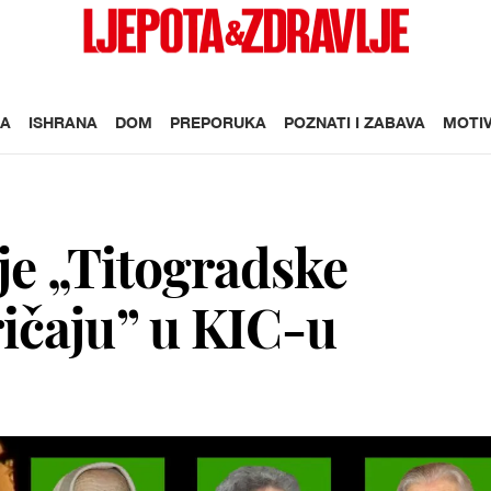
A
ISHRANA
DOM
PREPORUKA
POZNATI I ZABAVA
MOTIV
ije „Titogradske
ičaju” u KIC-u