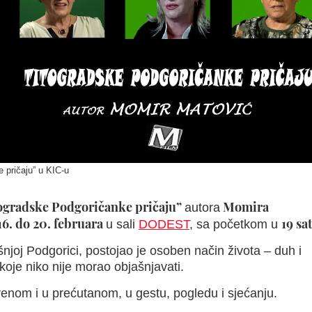
e pričaju” u KIC-u
ogradske Podgoričanke pričaju”
Momira
autora
16. do 20. februara
19 sat
u sali
DODEST
, sa početkom u
joj Podgorici, postojao je osoben način života – duh i
a koje niko nije morao objašnjavati.
orenom i u prećutanom, u gestu, pogledu i sjećanju.