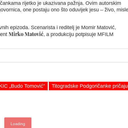
čankama rijetko je ukazivana pažnja. Ovim autorskim
ovornica, one postaju ono što oduvijek jesu – živo, misl
nih epizoda. Scenarista i reditelj je Momir Matović,
Mirko Matović
cent
, a produkciju potpisuje MFILM
KIC „Budo Tomović”
Titogradske Podgoričanke pričaju
Loading