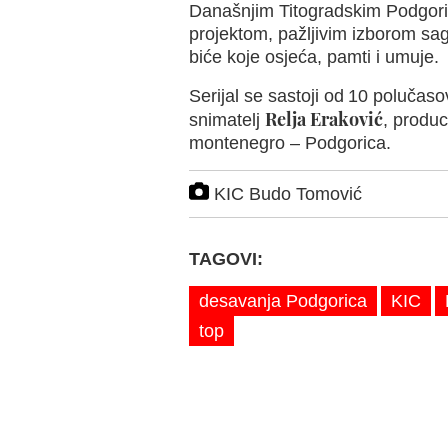
Današnjim Titogradskim Podgori
projektom, pažljivim izborom sag
biće koje osjeća, pamti i umuje.
Serijal se sastoji od
10 polučasov
Relja Eraković
snimatelj
, produ
montenegro – Podgorica.
KIC Budo Tomović
TAGOVI:
desavanja Podgorica
KIC
top