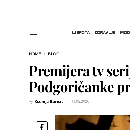
LJEPOTA
ZDRAVLJE
MOD
HOME
BLOG
Premijera tv ser
Podgoričanke pr
by
Ksenija Boričić
|
11.02.2026