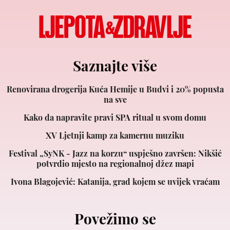
Saznajte više
Renovirana drogerija Kuća Hemije u Budvi i 20% popusta
na sve
Kako da napravite pravi SPA ritual u svom domu
XV Ljetnji kamp za kamernu muziku
Festival „SyNK - Jazz na korzu“ uspješno završen: Nikšić
potvrdio mjesto na regionalnoj džez mapi
Ivona Blagojević: Katanija, grad kojem se uvijek vraćam
Povežimo se