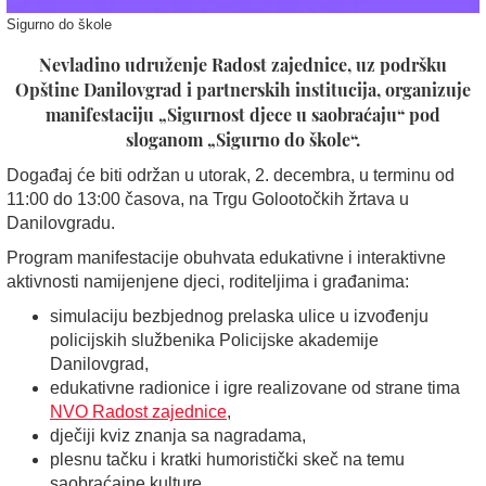
Sigurno do škole
Nevladino udruženje Radost zajednice, uz podršku
Opštine Danilovgrad i partnerskih institucija, organizuje
manifestaciju „Sigurnost djece u saobraćaju“ pod
sloganom „Sigurno do škole“.
Događaj će biti održan u utorak, 2. decembra, u terminu od
11:00 do 13:00 časova, na Trgu Golootočkih žrtava u
Danilovgradu.
Program manifestacije obuhvata edukativne i interaktivne
aktivnosti namijenjene djeci, roditeljima i građanima:
simulaciju bezbjednog prelaska ulice u izvođenju
policijskih službenika Policijske akademije
Danilovgrad,
edukativne radionice i igre realizovane od strane tima
NVO Radost zajednice
,
dječiji kviz znanja sa nagradama,
plesnu tačku i kratki humoristički skeč na temu
saobraćajne kulture,