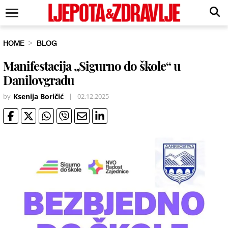
HOME
BLOG
Manifestacija „Sigurno do škole“ u
Danilovgradu
by
Ksenija Boričić
|
02.12.2025