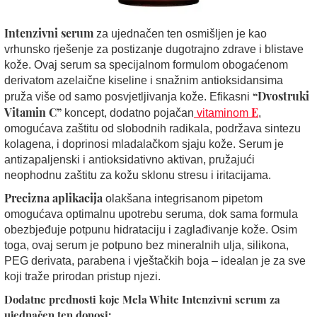
Intenzivni serum
za ujednačen ten osmišljen je kao
vrhunsko rješenje za postizanje dugotrajno zdrave i blistave
kože. Ovaj serum sa specijalnom formulom obogaćenom
derivatom azelaične kiseline i snažnim antioksidansima
“Dvostruki
pruža više od samo posvjetljivanja kože. Efikasni
Vitamin C”
E
koncept, dodatno pojačan
vitaminom
,
omogućava zaštitu od slobodnih radikala, podržava sintezu
kolagena, i doprinosi mladalačkom sjaju kože. Serum je
antizapaljenski i antioksidativno aktivan, pružajući
neophodnu zaštitu za kožu sklonu stresu i iritacijama.
Precizna aplikacija
olakšana integrisanom pipetom
omogućava optimalnu upotrebu seruma, dok sama formula
obezbjeđuje potpunu hidrataciju i zaglađivanje kože. Osim
toga, ovaj serum je potpuno bez mineralnih ulja, silikona,
PEG derivata, parabena i vještačkih boja – idealan je za sve
koji traže prirodan pristup njezi.
Dodatne prednosti koje Mela White Intenzivni serum za
ujednačen ten donosi: