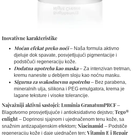
Inovativne karakteristike
Moćan efekat preko noći
– Naša formula aktivno
djeluje dok spavate, posvjetljujući pigmentacije i
podstičući regeneraciju kože.
Dodatna upotreba kao maska
– Za intenzivan tretman,
kremu nanesite u debljem sloju kao noćnu masku.
Sigurna za svakodnevnu upotrebu
– Bez parabena,
mineralnih ulja, silikona i PEG emulgatora, krema je
lagane teksture i visoke tolerancije.
Najvažniji aktivni sastojci: Luminia GranatumPRCF
–
Tego®
Blagotvorno prosvjetljujuće i antioksidativno dejstvo;
enlight
– Doprinosi sjajnom i ujednačenom tenu kože, sa
Niacinamid
snažnim antizapaljenskim efektom;
– Podstiče
Vitamin E i Repair
regeneraciju kože i daje ujednačen ten;