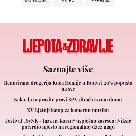
MOTIVACIJA
ASTRO
IMPRESUM
Saznajte više
Renovirana drogerija Kuća Hemije u Budvi i 20% popusta
na sve
Kako da napravite pravi SPA ritual u svom domu
XV Ljetnji kamp za kamernu muziku
Festival „SyNK - Jazz na korzu“ uspješno završen: Nikšić
potvrdio mjesto na regionalnoj džez mapi