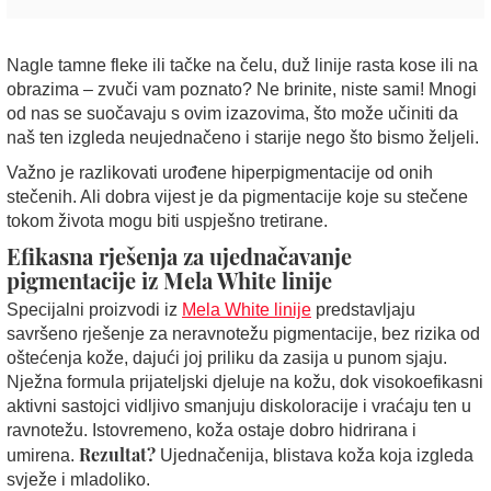
Nagle tamne fleke ili tačke na čelu, duž linije rasta kose ili na
obrazima – zvuči vam poznato? Ne brinite, niste sami! Mnogi
od nas se suočavaju s ovim izazovima, što može učiniti da
naš ten izgleda neujednačeno i starije nego što bismo željeli.
Važno je razlikovati urođene hiperpigmentacije od onih
stečenih. Ali dobra vijest je da pigmentacije koje su stečene
tokom života mogu biti uspješno tretirane.
Efikasna rješenja za ujednačavanje
pigmentacije iz Mela White linije
Specijalni proizvodi iz
Mela White linije
predstavljaju
savršeno rješenje za neravnotežu pigmentacije, bez rizika od
oštećenja kože, dajući joj priliku da zasija u punom sjaju.
Nježna formula prijateljski djeluje na kožu, dok visokoefikasni
aktivni sastojci vidljivo smanjuju diskoloracije i vraćaju ten u
ravnotežu. Istovremeno, koža ostaje dobro hidrirana i
Rezultat?
umirena.
Ujednačenija, blistava koža koja izgleda
svježe i mladoliko.