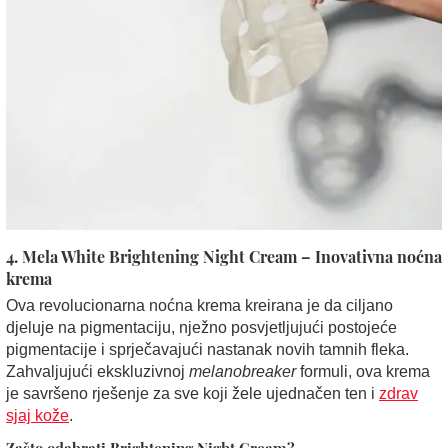
4. Mela White Brightening Night Cream – Inovativna noćna
krema
Ova revolucionarna noćna krema kreirana je da ciljano
djeluje na pigmentaciju, nježno posvjetljujući postojeće
pigmentacije i sprječavajući nastanak novih tamnih fleka.
Zahvaljujući ekskluzivnoj
melanobreaker
formuli, ova krema
je savršeno rješenje za sve koji žele ujednačen ten i
zdrav
sjaj kože
.
Zašto odabrati Brightening Night Cream?