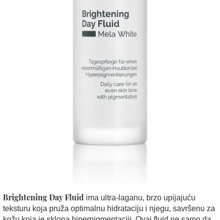
Brightening Day Fluid
ima ultra-laganu, brzo upijajuću
teksturu koja pruža optimalnu hidrataciju i njegu, savršenu za
kožu koja je sklona hiperpigmentaciji. Ovaj fluid ne samo da