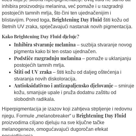
inhibira proizvodnju melanina, već pomaže i u razgradnji
postojećih tamnih mrlja, što čini ten ujednačenijim i
Brightening Day Fluid
blistavijim. Pored toga,
štiti kožu od
štetnih UV zraka, sprječavajući nastanak novih pigmentacija.
Kako Brightening Day Fluid djeluje?
Inhibira stvaranje melanina
– suzbija stvaranje novog
pigmenta kako bi ten ostao ujednačen.
Podstiče razgradnju melanina
– pomaže u uklanjanju
postojećih tamnih mrlja.
Štiti od UV zraka
– štiti kožu od daljeg oštećenja i
stvaranja novih diskoloracija.
Antioksidativno i antizapaljensko djelovanje
– smiruje
kožu, smanjuje upale i pruža dodatnu zaštitu od
slobodnih radikala.
Hiperpigmentacija je izazov koji zahtjeva strpljenje i redovnu
Brightening Day Fluid
njegu. Formule „melanobreaker“ u
proizvodima ciljano djeluju na sve ključne tačke
melanogeneze, omogućavajući dugoročan efekat
posvjetljivanja.