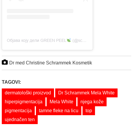
Објава коју дели GREEN PEEL
(@schrammek_cg)
Dr med Christine Schrammek Kosmetik
TAGOVI:
dermatološki proizvod
Dr Schrammek Mela White
hiperpigmentacija
Mela White
njega kože
pigmentacija
tamne fleke na licu
top
ujednačen ten