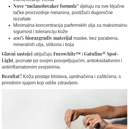
Nove “melanobreaker formule”
djeluju na sve ključne
tačke proizvodnje melanina, postižući dugoročne
rezultate
Minimalna koncentracija parfemskih ulja za maksimalnu
sigurnost i toleranciju kože
100% biorazgradiv materijal
maske, bez parabena,
mineralnih ulja, silikona i boja
Glavni sastojci
Fucowhite™
Gatuline® Spot-
uključuju
i
Light
, poznate po svojim posvjetljujućim, antioksidativnim i
antiinflamatornim svojstvima.
Rezultat?
Koža postaje blistava, ujednačena i zaštićena, s
prirodnim sjajem koji odiše zdravljem.