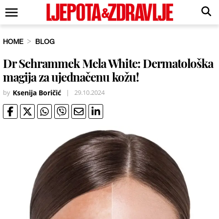
HOME
BLOG
Dr Schrammek Mela White: Dermatološka
magija za ujednačenu kožu!
by
Ksenija Boričić
|
29.10.2024