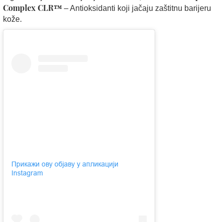
Complex CLR™
– Antioksidanti koji jačaju zaštitnu barijeru
kože.
Прикажи ову објаву у апликацији
Instagram