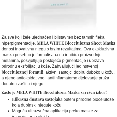
Za sve koji žele ujednačen i blistav ten bez tamnih fleka i
MELA WHITE Biocelulozna Sheet Maska
hiperpigmentacije,
donosi inovativnu njegu s brzim rezultatima. Ova ekskluzivna
maska posebno je formulisana da inhibira proizvodnju
melanina, posvjetljuje postojeće pigmentacije i ubrzava
prirodnu eksfolijaciju kože. Zahvaljujući jedinstvenoj
bioceluloznoj formuli
, aktivni sastojci dopiru duboko u kožu,
a njeno antioksidativno i antiinflamatorno djelovanje pruža
dodatnu zaštitu i njegu.
Zašto je MELA WHITE Biocelulozna Maska savršen izbor?
Efikasna dostava sastojaka
putem prirodne bioceluloze
koja dubinski njeguje kožu
Moguća ultrazvučna aplikacija preko maske za
intenziviranje efekta