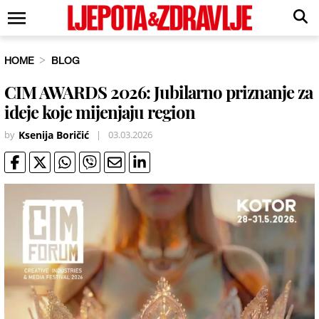
HOME
BLOG
CIM AWARDS 2026: Jubilarno priznanje za
ideje koje mijenjaju region
by
Ksenija Boričić
|
03.03.2026