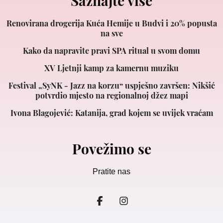
Saznajte više
Renovirana drogerija Kuća Hemije u Budvi i 20% popusta
na sve
Kako da napravite pravi SPA ritual u svom domu
XV Ljetnji kamp za kamernu muziku
Festival „SyNK - Jazz na korzu“ uspješno završen: Nikšić
potvrdio mjesto na regionalnoj džez mapi
Ivona Blagojević: Katanija, grad kojem se uvijek vraćam
Povežimo se
Pratite nas