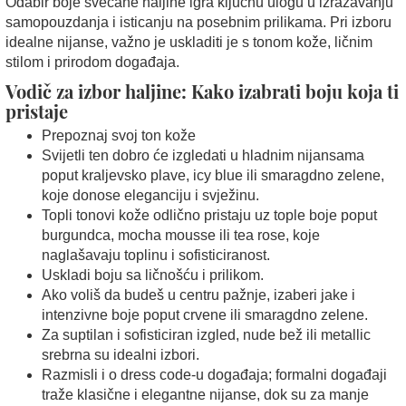
Odabir boje svečane haljine igra ključnu ulogu u izražavanju
samopouzdanja i isticanju na posebnim prilikama. Pri izboru
idealne nijanse, važno je uskladiti je s tonom kože, ličnim
stilom i prirodom događaja.
Vodič za izbor haljine: Kako izabrati boju koja ti
pristaje
Prepoznaj svoj ton kože
Svijetli ten dobro će izgledati u hladnim nijansama
poput kraljevsko plave, icy blue ili smaragdno zelene,
koje donose eleganciju i svježinu.
Topli tonovi kože odlično pristaju uz tople boje poput
burgundca, mocha mousse ili tea rose, koje
naglašavaju toplinu i sofisticiranost.
Uskladi boju sa ličnošću i prilikom.
Ako voliš da budeš u centru pažnje, izaberi jake i
intenzivne boje poput crvene ili smaragdno zelene.
Za suptilan i sofisticiran izgled, nude bež ili metallic
srebrna su idealni izbori.
Razmisli i o dress code-u događaja; formalni događaji
traže klasične i elegantne nijanse, dok su za manje