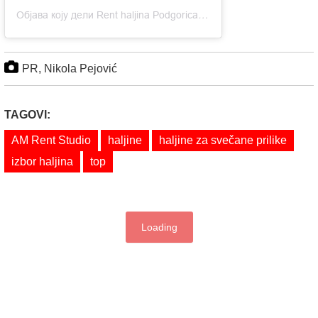
Објава коју дели Rent haljina Podgorica (@am_rentstudio)
PR, Nikola Pejović
TAGOVI:
AM Rent Studio
haljine
haljine za svečane prilike
izbor haljina
top
Loading