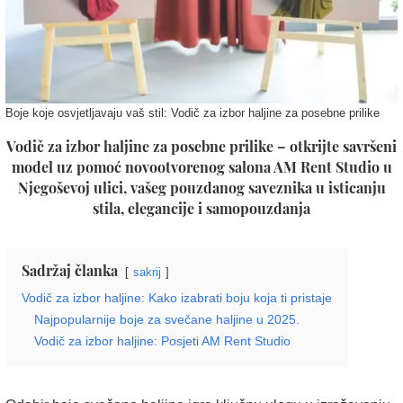
Boje koje osvjetljavaju vaš stil: Vodič za izbor haljine za posebne prilike
Vodič za izbor haljine za posebne prilike – otkrijte savršeni
model uz pomoć novootvorenog salona AM Rent Studio u
Njegoševoj ulici, vašeg pouzdanog saveznika u isticanju
stila, elegancije i samopouzdanja
Sadržaj članka
sakrij
Vodič za izbor haljine: Kako izabrati boju koja ti pristaje
Najpopularnije boje za svečane haljine u 2025.
Vodič za izbor haljine: Posjeti AM Rent Studio