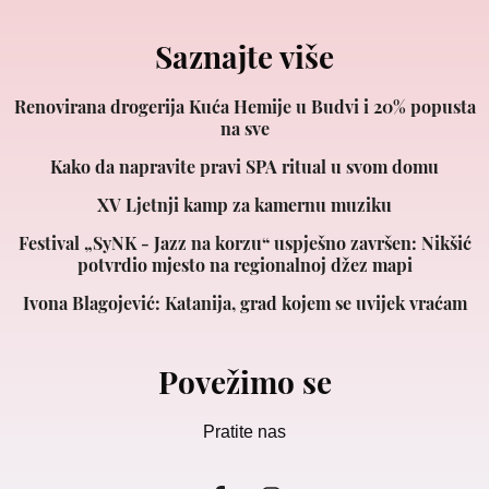
Saznajte više
Renovirana drogerija Kuća Hemije u Budvi i 20% popusta
na sve
Kako da napravite pravi SPA ritual u svom domu
XV Ljetnji kamp za kamernu muziku
Festival „SyNK - Jazz na korzu“ uspješno završen: Nikšić
potvrdio mjesto na regionalnoj džez mapi
Ivona Blagojević: Katanija, grad kojem se uvijek vraćam
Povežimo se
Pratite nas