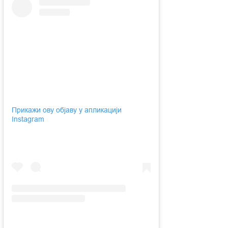
Прикажи ову објаву у апликацији
Instagram