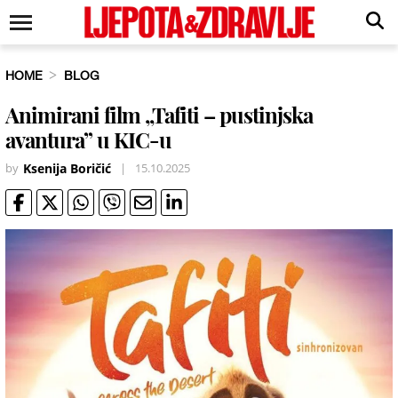
HOME
BLOG
Animirani film „Tafiti – pustinjska
avantura” u KIC-u
by
Ksenija Boričić
|
15.10.2025