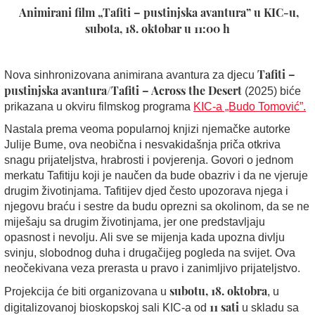
Animirani film „Tafiti – pustinjska avantura” u KIC-u,
subota, 18. oktobar u 11:00 h
Tafiti –
Nova sinhronizovana
animirana avantura za djecu
pustinjska avantura/
Tafiti – Across the Desert
(2025)
biće
prikazana u okviru filmskog programa
KIC-a „Budo Tomović”.
Nastala prema veoma popularnoj knjizi njemačke autorke
Julije Bume,
ova neobična i nesvakidašnja priča otkriva
snagu prijateljstva, hrabrosti i povjerenja.
Govori o jednom
merkatu Tafitiju koji
je naučen da bude obazriv i da ne vjeruje
drugim životinjama
. Tafitijev djed često upozorava njega i
njegovu braću i sestre da budu oprezni sa okolinom, da se ne
miješaju sa drugim životinjama, jer one predstavljaju
opasnost i nevolju.
Ali sve se mijenja kada upozna divlju
svinju, slobodnog duha i drugačijeg pogleda na svijet. Ova
neočekivana veza prerasta u pravo i zanimljivo prijateljstvo.
subotu, 18. oktobra
Projekcija će biti organizovana u
, u
11 sati
digitalizovanoj bioskopskoj sali KIC-a od
u skladu sa