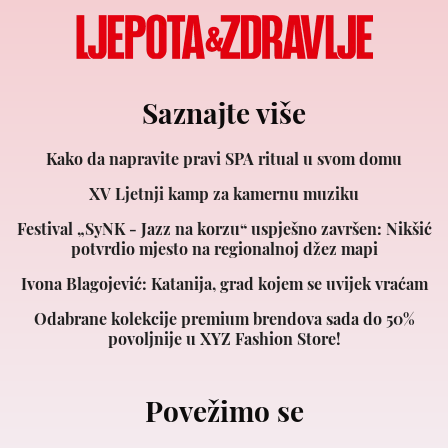
Saznajte više
Kako da napravite pravi SPA ritual u svom domu
XV Ljetnji kamp za kamernu muziku
Festival „SyNK - Jazz na korzu“ uspješno završen: Nikšić
potvrdio mjesto na regionalnoj džez mapi
Ivona Blagojević: Katanija, grad kojem se uvijek vraćam
Odabrane kolekcije premium brendova sada do 50%
povoljnije u XYZ Fashion Store!
Povežimo se