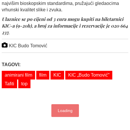
najvišim bioskopskim standardima, pružajući gledaocima
vrhunski kvalitet slike i zvuka.
Ulaznice se po cijeni od 3 eura mogu kupiti na biletarnici
KIC-a (9-20h), a broj za informacije i rezervacije je 020 664
237.
KIC Budo Tomović
TAGOVI:
animirani film
film
KIC
KIC „Budo Tomović”
Tafiti
top
Loading