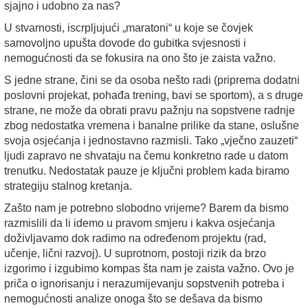
sjajno i udobno za nas?
U stvarnosti, iscrpljujući „maratoni“ u koje se čovjek
samovoljno upušta dovode do gubitka svjesnosti i
nemogućnosti da se fokusira na ono što je zaista važno.
S jedne strane, čini se da osoba nešto radi (priprema dodatni
poslovni projekat, pohađa trening, bavi se sportom), a s druge
strane, ne može da obrati pravu pažnju na sopstvene radnje
zbog nedostatka vremena i banalne prilike da stane, oslušne
svoja osjećanja i jednostavno razmisli. Tako „vječno zauzeti“
ljudi zapravo ne shvataju na čemu konkretno rade u datom
trenutku. Nedostatak pauze je ključni problem kada biramo
strategiju stalnog kretanja.
Zašto nam je potrebno slobodno vrijeme? Barem da bismo
razmislili da li idemo u pravom smjeru i kakva osjećanja
doživljavamo dok radimo na određenom projektu (rad,
učenje, lični razvoj). U suprotnom, postoji rizik da brzo
izgorimo i izgubimo kompas šta nam je zaista važno. Ovo je
priča o ignorisanju i nerazumijevanju sopstvenih potreba i
nemogućnosti analize onoga što se dešava da bismo