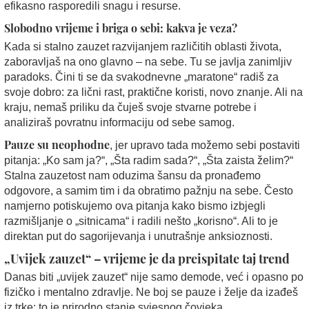
efikasno rasporedili snagu i resurse.
Slobodno vrijeme i briga o sebi: kakva je veza?
Kada si stalno zauzet razvijanjem različitih oblasti života,
zaboravljaš na ono glavno – na sebe. Tu se javlja zanimljiv
paradoks. Čini ti se da svakodnevne „maratone“ radiš za
svoje dobro: za lični rast, praktične koristi, novo znanje. Ali na
kraju, nemaš priliku da čuješ svoje stvarne potrebe i
analiziraš povratnu informaciju od sebe samog.
Pauze su neophodne
, jer upravo tada možemo sebi postaviti
pitanja: „Ko sam ja?“, „Šta radim sada?“, „Šta zaista želim?“
Stalna zauzetost nam oduzima šansu da pronađemo
odgovore, a samim tim i da obratimo pažnju na sebe. Često
namjerno potiskujemo ova pitanja kako bismo izbjegli
razmišljanje o „sitnicama“ i radili nešto „korisno“. Ali to je
direktan put do sagorijevanja i unutrašnje anksioznosti.
„Uvijek zauzet“ – vrijeme je da preispitate taj trend
Danas biti „uvijek zauzet“ nije samo demode, već i opasno po
fizičko i mentalno zdravlje. Ne boj se pauze i želje da izađeš
iz trke: to je prirodno stanje svjesnog čovjeka.