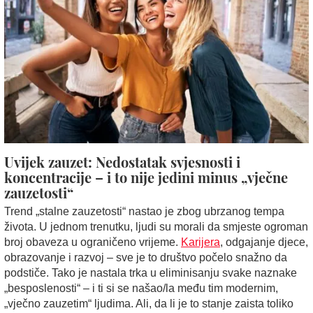
Uvijek zauzet: Nedostatak svjesnosti i
koncentracije – i to nije jedini minus „vječne
zauzetosti“
Trend „stalne zauzetosti“ nastao je zbog ubrzanog tempa
života. U jednom trenutku, ljudi su morali da smjeste ogroman
broj obaveza u ograničeno vrijeme.
Karijera
, odgajanje djece,
obrazovanje i razvoj – sve je to društvo počelo snažno da
podstiče. Tako je nastala trka u eliminisanju svake naznake
„besposlenosti“ – i ti si se našao/la među tim modernim,
„vječno zauzetim“ ljudima. Ali, da li je to stanje zaista toliko