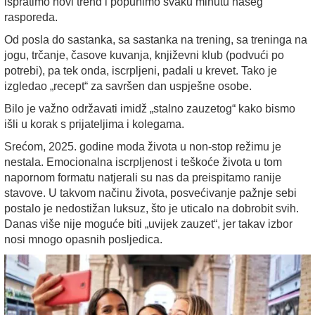
ispratimo novi trend i popunimo svaku minutu našeg
rasporeda.
Od posla do sastanka, sa sastanka na trening, sa treninga na
jogu, trčanje, časove kuvanja, književni klub (podvući po
potrebi), pa tek onda, iscrpljeni, padali u krevet. Tako je
izgledao „recept“ za savršen dan uspješne osobe.
Bilo je važno održavati imidž „stalno zauzetog“ kako bismo
išli u korak s prijateljima i kolegama.
Srećom, 2025. godine moda života u non-stop režimu je
nestala. Emocionalna iscrpljenost i teškoće života u tom
napornom formatu natjerali su nas da preispitamo ranije
stavove. U takvom načinu života, posvećivanje pažnje sebi
postalo je nedostižan luksuz, što je uticalo na dobrobit svih.
Danas više nije moguće biti „uvijek zauzet“, jer takav izbor
nosi mnogo opasnih posljedica.