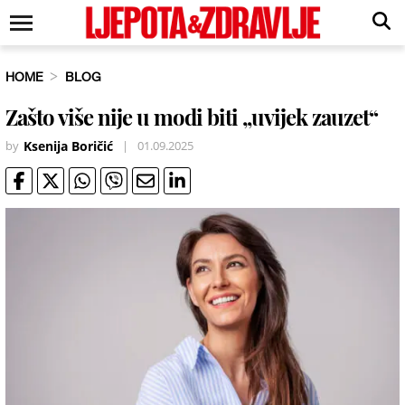
HOME
BLOG
Zašto više nije u modi biti „uvijek zauzet“
by
Ksenija Boričić
|
01.09.2025