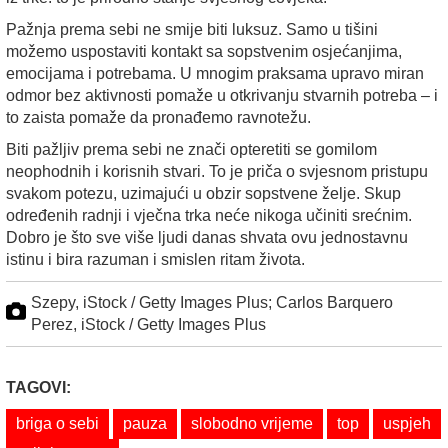
Pažnja prema sebi ne smije biti luksuz. Samo u tišini
možemo uspostaviti kontakt sa sopstvenim osjećanjima,
emocijama i potrebama. U mnogim praksama upravo miran
odmor bez aktivnosti pomaže u otkrivanju stvarnih potreba – i
to zaista pomaže da pronađemo ravnotežu.
Biti pažljiv prema sebi ne znači opteretiti se gomilom
neophodnih i korisnih stvari. To je priča o svjesnom pristupu
svakom potezu, uzimajući u obzir sopstvene želje. Skup
određenih radnji i vječna trka neće nikoga učiniti srećnim.
Dobro je što sve više ljudi danas shvata ovu jednostavnu
istinu i bira razuman i smislen ritam života.
Szepy, iStock / Getty Images Plus; Carlos Barquero
Perez, iStock / Getty Images Plus
TAGOVI:
briga o sebi
pauza
slobodno vrijeme
top
uspjeh