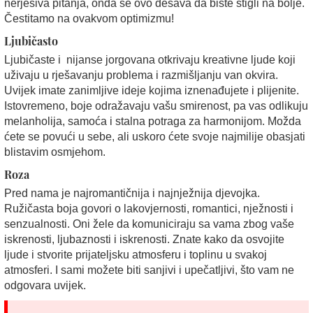
nerješiva pitanja, onda se ovo dešava da biste stigli na bolje.
Čestitamo na ovakvom optimizmu!
Ljubičasto
Ljubičaste i nijanse jorgovana otkrivaju kreativne ljude koji
uživaju u rješavanju problema i razmišljanju van okvira.
Uvijek imate zanimljive ideje kojima iznenađujete i plijenite.
Istovremeno, boje odražavaju vašu smirenost, pa vas odlikuju
melanholija, samoća i stalna potraga za harmonijom. Možda
ćete se povući u sebe, ali uskoro ćete svoje najmilije obasjati
blistavim osmjehom.
Roza
Pred nama je najromantičnija i najnježnija djevojka.
Ružičasta boja govori o lakovjernosti, romantici, nježnosti i
senzualnosti. Oni žele da komuniciraju sa vama zbog vaše
iskrenosti, ljubaznosti i iskrenosti. Znate kako da osvojite
ljude i stvorite prijateljsku atmosferu i toplinu u svakoj
atmosferi. I sami možete biti sanjivi i upečatljivi, što vam ne
odgovara uvijek.