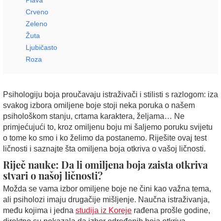
Plava
Crveno
Zeleno
Žuta
Ljubičasto
Roza
Psihologiju boja proučavaju istraživači i stilisti s razlogom: iza
svakog izbora omiljene boje stoji neka poruka o našem
psihološkom stanju, crtama karaktera, željama… Ne
primjećujući to, kroz omiljenu boju mi šaljemo poruku svijetu
o tome ko smo i ko želimo da postanemo. Riješite ovaj test
ličnosti i saznajte šta omiljena boja otkriva o vašoj ličnosti.
Riječ nauke: Da li omiljena boja zaista otkriva
stvari o našoj ličnosti?
Možda se vama izbor omiljene boje ne čini kao važna tema,
ali psiholozi imaju drugačije mišljenje. Naučna istraživanja,
među kojima i jedna
studija iz Koreje
rađena prošle godine,