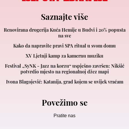
Saznajte više
Renovirana drogerija Kuća Hemije u Budvi i 20% popusta
na sve
Kako da napravite pravi SPA ritual u svom domu
XV Ljetnji kamp za kamernu muziku
Festival „SyNK - Jazz na korzu“ uspješno završen: Nikšić
potvrdio mjesto na regionalnoj džez mapi
Ivona Blagojević: Katanija, grad kojem se uvijek vraćam
Povežimo se
Pratite nas