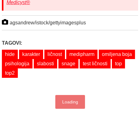
Medicyst®
agsandrew/istock/gettyimagesplus
TAGOVI:
hide
karakter
ličnost
medipharm
omiljena boja
psihologija
slabosti
snage
test ličnosti
top
top2
Loading