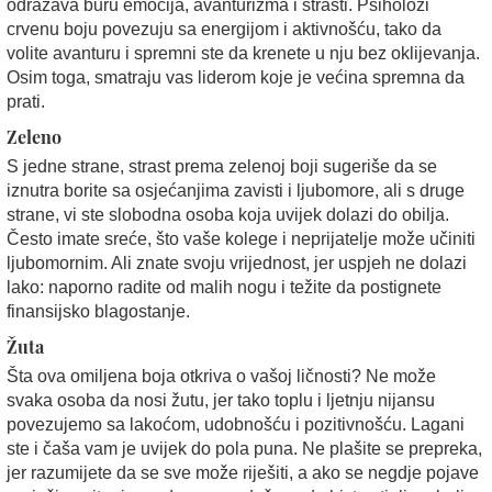
odražava buru emocija, avanturizma i strasti. Psiholozi
crvenu boju povezuju sa energijom i aktivnošću, tako da
volite avanturu i spremni ste da krenete u nju bez oklijevanja.
Osim toga, smatraju vas liderom koje je većina spremna da
prati.
Zeleno
S jedne strane, strast prema zelenoj boji sugeriše da se
iznutra borite sa osjećanjima zavisti i ljubomore, ali s druge
strane, vi ste slobodna osoba koja uvijek dolazi do obilja.
Često imate sreće, što vaše kolege i neprijatelje može učiniti
ljubomornim. Ali znate svoju vrijednost, jer uspjeh ne dolazi
lako: naporno radite od malih nogu i težite da postignete
finansijsko blagostanje.
Žuta
Šta ova omiljena boja otkriva o vašoj ličnosti? Ne može
svaka osoba da nosi žutu, jer tako toplu i ljetnju nijansu
povezujemo sa lakoćom, udobnošću i pozitivnošću. Lagani
ste i čaša vam je uvijek do pola puna. Ne plašite se prepreka,
jer razumijete da se sve može riješiti, a ako se negdje pojave