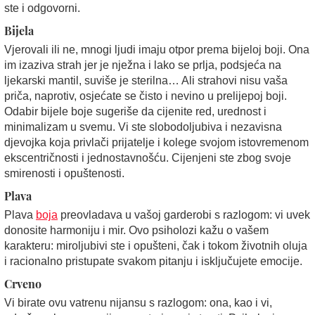
ste i odgovorni.
Bijela
Vjerovali ili ne, mnogi ljudi imaju otpor prema bijeloj boji. Ona
im izaziva strah jer je nježna i lako se prlja, podsjeća na
ljekarski mantil, suviše je sterilna… Ali strahovi nisu vaša
priča, naprotiv, osjećate se čisto i nevino u prelijepoj boji.
Odabir bijele boje sugeriše da cijenite red, urednost i
minimalizam u svemu. Vi ste slobodoljubiva i nezavisna
djevojka koja privlači prijatelje i kolege svojom istovremenom
ekscentričnosti i jednostavnošću. Cijenjeni ste zbog svoje
smirenosti i opuštenosti.
Plava
Plava
boja
preovladava u vašoj garderobi s razlogom: vi uvek
donosite harmoniju i mir. Ovo psiholozi kažu o vašem
karakteru: miroljubivi ste i opušteni, čak i tokom životnih oluja
i racionalno pristupate svakom pitanju i isključujete emocije.
Crveno
Vi birate ovu vatrenu nijansu s razlogom: ona, kao i vi,