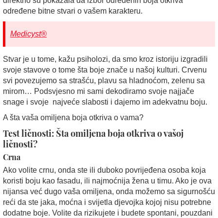
direktno su pokazala da izbor određenih boja otkriva
određene bitne stvari o vašem karakteru.
Medicyst®
Stvar je u tome, kažu psiholozi, da smo kroz istoriju izgradili
svoje stavove o tome šta boje znače u našoj kulturi. Crvenu
svi povezujemo sa strašću, plavu sa hladnoćom, zelenu sa
mirom… Podsvjesno mi sami dekodiramo svoje najjače
snage i svoje najveće slabosti i dajemo im adekvatnu boju.
A šta vaša omiljena boja otkriva o vama?
Test ličnosti: Šta omiljena boja otkriva o vašoj
ličnosti?
Crna
Ako volite crnu, onda ste ili duboko povrijeđena osoba koja
koristi boju kao fasadu, ili najmoćnija žena u timu. Ako je ova
nijansa već dugo vaša omiljena, onda možemo sa sigurnošću
reći da ste jaka, moćna i svijetla djevojka kojoj nisu potrebne
dodatne boje. Volite da rizikujete i budete spontani, pouzdani