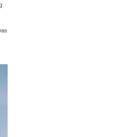
g
vas