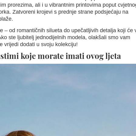
im prorezima, ali i u vibrantnim printovima poput cvjetno
orka. Zatvoreni krojevi s prednje strane podsjećaju na
plaže.
– od romantičnih silueta do upečatljivih detalja koji će 
 Ako ste ljubitelj jednodijelnih modela, olakšali smo vam
e vrijedi dodati u svoju kolekciju!
stimi koje morate imati ovog ljeta