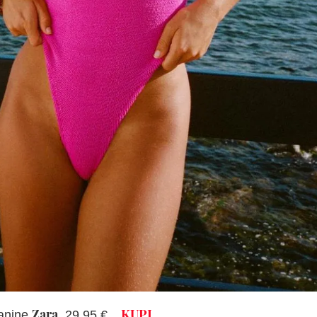
Zara
KUPI
kanine
, 29,95 €