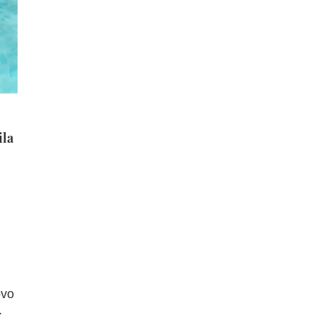
ila
ovo
.