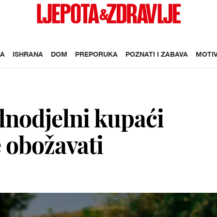
A
ISHRANA
DOM
PREPORUKA
POZNATI I ZABAVA
MOTIV
dnodjelni kupaći
e obožavati