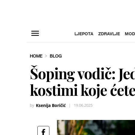
LJEPOTA
ZDRAVLJE
MOD
HOME
BLOG
Šoping vodič: Je
kostimi koje ćet
by
Ksenija Boričić
|
19.06.2025