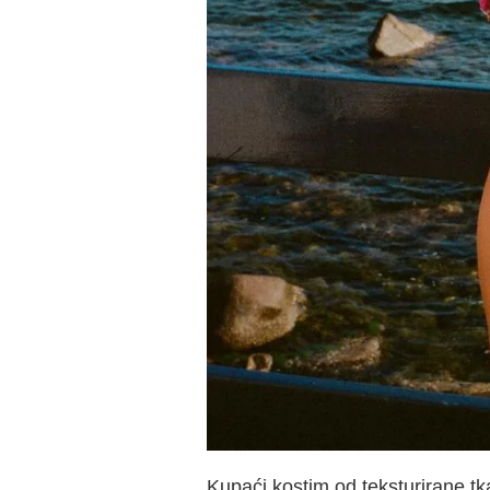
Kupaći kostim od teksturirane t