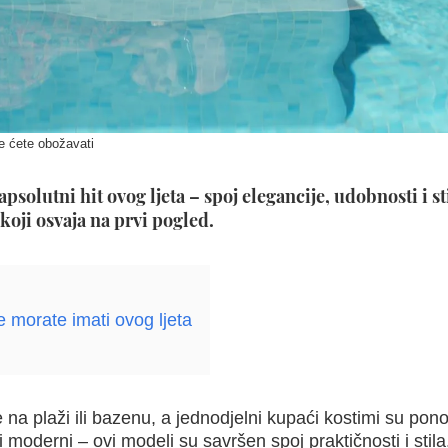
e ćete obožavati
psolutni hit ovog ljeta – spoj elegancije, udobnosti i st
koji osvaja na prvi pogled.
e morate imati ovog ljeta
e na plaži ili bazenu, a jednodjelni kupaći kostimi su pon
i moderni – ovi modeli su savršen spoj praktičnosti i stila