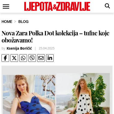
HOME
BLOG
Nova Zara Polka Dot kolekcija – tufne koje
obožavamo!
by
Ksenija Boričić
|
25.04.2025