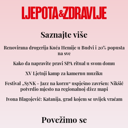
Saznajte više
Renovirana drogerija Kuća Hemije u Budvi i 20% popusta
na sve
Kako da napravite pravi SPA ritual u svom domu
XV Ljetnji kamp za kamernu muziku
Festival „SyNK - Jazz na korzu“ uspješno završen: Nikšić
potvrdio mjesto na regionalnoj džez mapi
Ivona Blagojević: Katanija, grad kojem se uvijek vraćam
Povežimo se