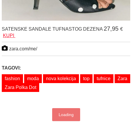
27,95
SATENSKE SANDALE TUFNASTOG DEZENA
€
KUPI
zara.com/me/
TAGOVI:
fashion
moda
nova kolekcija
top
tufnice
Zara
Zara Polka Dot
Loading