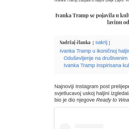
Ivanka Tramp zasjala u haljini Blejk Lajvli: 
Ivanka Tramp se pojavila u kultn
lavinu o
Sadržaj članka
sakrij
Ivanka Tramp u ikoničnoj halji
Oduševljenje na društveni
Ivanka Tramp inspirisana kul
Najnoviji Instagram post prelijep
svjetlucavoj uskoj haljini izgled
bio je dio njegove
Ready to Wea