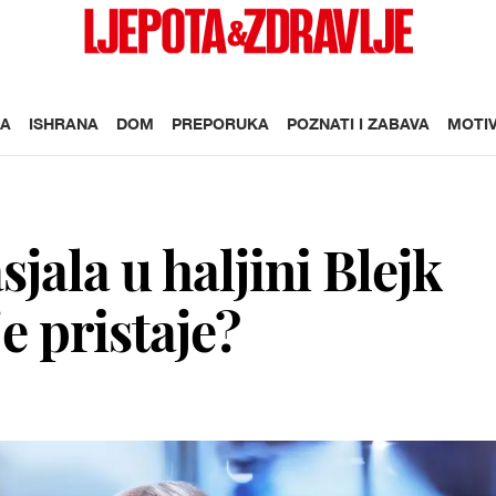
A
ISHRANA
DOM
PREPORUKA
POZNATI I ZABAVA
MOTIV
jala u haljini Blejk
e pristaje?