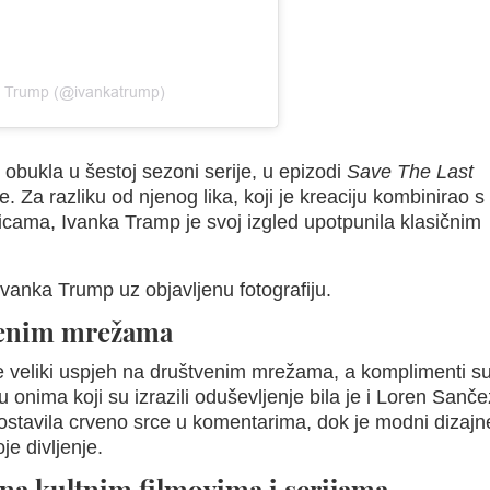
a Trump (@ivankatrump)
ut obukla u šestoj sezoni serije, u epizodi
Save The Last
. Za razliku od njenog lika, koji je kreaciju kombinirao s
icama, Ivanka Tramp je svoj izgled upotpunila klasičnim
Ivanka Trump uz objavljenu fotografiju.
tvenim mrežama
je veliki uspjeh na društvenim mrežama, a komplimenti s
đu onima koji su izrazili oduševljenje bila je i Loren Sanče
ostavila crveno srce u komentarima, dok je modni dizajn
e divljenje.
na kultnim filmovima i serijama