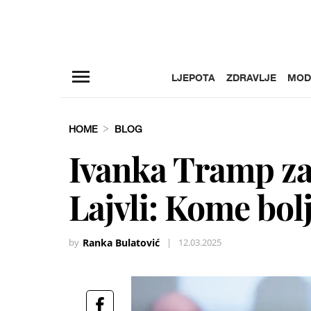
LJEPOTA
ZDRAVLJE
MOD
HOME
BLOG
Ivanka Tramp zas
Lajvli: Kome bolj
by
Ranka Bulatović
|
12.03.2025