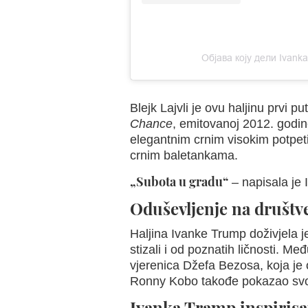
Објава коју дели Ivank
Blejk Lajvli je ovu haljinu prvi p
Chance
, emitovanoj 2012. godine
elegantnim crnim visokim potpet
crnim baletankama.
„Subota u gradu“
– napisala je 
Oduševljenje na druš
Haljina Ivanke Trump doživjela 
stizali i od poznatih ličnosti. Me
vjerenica Džefa Bezosa, koja je 
Ronny Kobo takođe pokazao svoj
Ivanka Tramp inspirisa