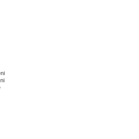
ni
ni
e