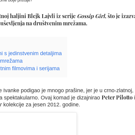
Kome bolje pristaje?
oj haljini Blejk Lajvli iz serije
Gossip Girl
, što je izaz
duševljenja na društvenim mrežama.
ni s jedinstvenim detaljima
m mrežama
tnim filmovima i serijama
e Ivanke podigao je mnogo prašine, jer je u crno-zlatnoj,
Peter Pilotto
ala spektakularno. Ovaj komad je dizajnirao
r
kolekcije za jesen 2012. godine.