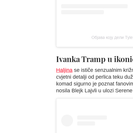
Објава коју дели Tyler
Ivanka Tramp u ikonič
Haljina
se ističe senzualnim križ
cvjetni detalji od perlica teku d
komad sigurno je poznat fanovi
nosila Blejk Lajvli u ulozi Sere