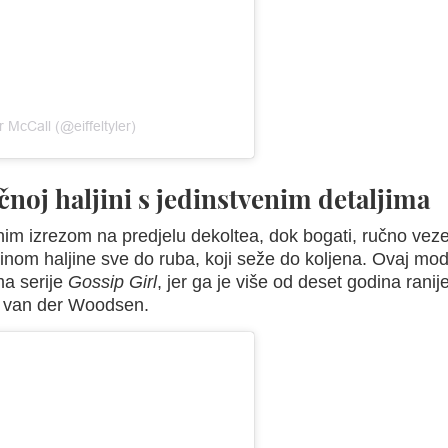
 McCall (@eiffeltyler)
noj haljini s jedinstvenim detaljima
nim izrezom na predjelu dekoltea, dok bogati, ručno veze
užinom haljine sve do ruba, koji seže do koljena. Ovaj mod
ma serije
Gossip Girl
, jer ga je više od deset godina ranij
ne van der Woodsen.