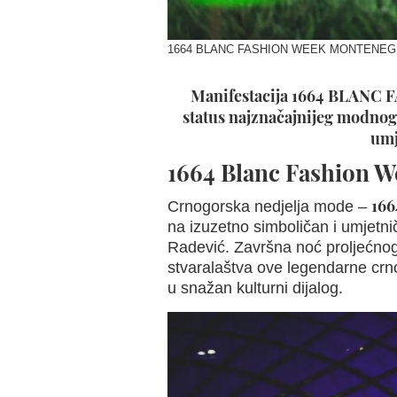
1664 BLANC FASHION WEEK MONTENEGRO -
Manifestacija 1664 BLANC
status najznačajnijeg modnog 
umj
1664 Blanc Fashion 
166
Crnogorska nedjelja mode –
na izuzetno simboličan i umjetni
Radević. Završna noć proljećnog
stvaralaštva ove legendarne crn
u snažan kulturni dijalog.