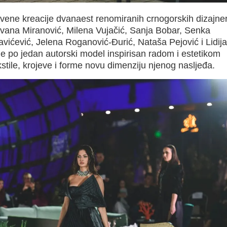
stvene kreacije dvanaest renomiranih crnogorskih dizajner
Ivana Miranović, Milena Vujačić, Sanja Bobar, Senka
vićević, Jelena Roganović-Đurić, Nataša Pejović i Lidija
 je po jedan autorski model inspirisan radom i estetikom
tile, krojeve i forme novu dimenziju njenog nasljeđa.