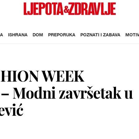
A
ISHRANA
DOM
PREPORUKA
POZNATI I ZABAVA
MOTIV
ASHION WEEK
Modni završetak u
ević