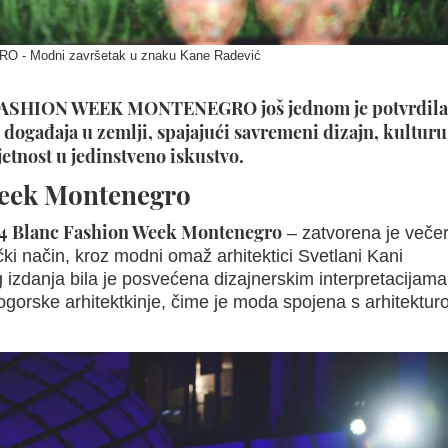
 Modni završetak u znaku Kane Radević
 FASHION WEEK MONTENEGRO još jednom je potvrdila
događaja u zemlji, spajajući savremeni dizajn, kulturu
etnost u jedinstveno iskustvo.
Week Montenegro
4 Blanc Fashion Week Montenegro
– zatvorena je veče
čki način, kroz modni omaž arhitektici Svetlani Kani
 izdanja bila je posvećena dizajnerskim interpretacijama
ogorske arhitektkinje, čime je moda spojena s arhitektu