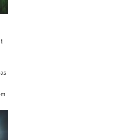
 i
ras
rom