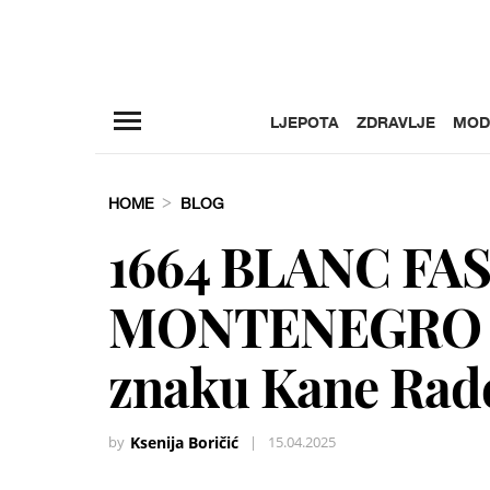
LJEPOTA
ZDRAVLJE
MOD
HOME
BLOG
1664 BLANC F
MONTENEGRO – 
znaku Kane Rad
by
Ksenija Boričić
|
15.04.2025